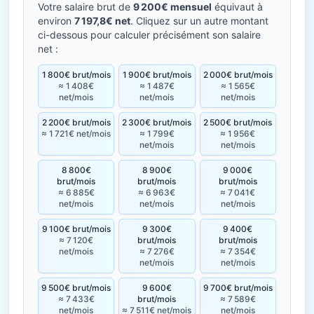
Votre salaire brut de
9 200€ mensuel
équivaut à
environ
7 197,8€ net
. Cliquez sur un autre montant
ci-dessous pour calculer précisément son salaire
net :
1 800€ brut/mois
1 900€ brut/mois
2 000€ brut/mois
≈ 1 408€
≈ 1 487€
≈ 1 565€
net/mois
net/mois
net/mois
2 200€ brut/mois
2 300€ brut/mois
2 500€ brut/mois
≈ 1 721€ net/mois
≈ 1 799€
≈ 1 956€
net/mois
net/mois
8 800€
8 900€
9 000€
brut/mois
brut/mois
brut/mois
≈ 6 885€
≈ 6 963€
≈ 7 041€
net/mois
net/mois
net/mois
9 100€ brut/mois
9 300€
9 400€
≈ 7 120€
brut/mois
brut/mois
net/mois
≈ 7 276€
≈ 7 354€
net/mois
net/mois
9 500€ brut/mois
9 600€
9 700€ brut/mois
≈ 7 433€
brut/mois
≈ 7 589€
net/mois
≈ 7 511€ net/mois
net/mois