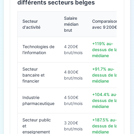
différents secteurs belges
Salaire
Secteur
Comparaison
médian
d'activité
avec 9 200€
brut
+119% au-
Technologies de
4 200€
dessus de la
l'information
brut/mois
médiane
Secteur
+91.7% au-
4 800€
bancaire et
dessus de la
brut/mois
financier
médiane
+104.4% au-
Industrie
4 500€
dessus de la
pharmaceutique
brut/mois
médiane
Secteur public
+187.5% au-
3 200€
et
dessus de la
brut/mois
enseignement
médiane