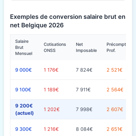
Exemples de conversion salaire brut en
net Belgique 2026
Salaire
Cotisations
Net
Précompte
Brut
ONSS
Imposable
Prof.
Mensuel
9 000€
1 176€
7 824€
2 521€
9 100€
1 189€
7 911€
2 564€
9 200€
1 202€
7 998€
2 607€
(actuel)
9 300€
1 216€
8 084€
2 651€