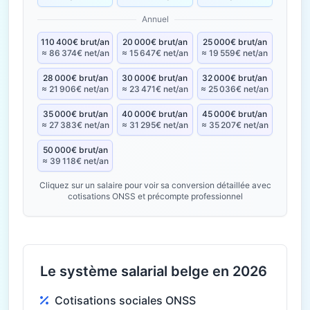
Annuel
110 400€ brut/an
20 000€ brut/an
25 000€ brut/an
≈ 86 374€ net/an
≈ 15 647€ net/an
≈ 19 559€ net/an
28 000€ brut/an
30 000€ brut/an
32 000€ brut/an
≈ 21 906€ net/an
≈ 23 471€ net/an
≈ 25 036€ net/an
35 000€ brut/an
40 000€ brut/an
45 000€ brut/an
≈ 27 383€ net/an
≈ 31 295€ net/an
≈ 35 207€ net/an
50 000€ brut/an
≈ 39 118€ net/an
Cliquez sur un salaire pour voir sa conversion détaillée avec
cotisations ONSS et précompte professionnel
Le système salarial belge en 2026
Cotisations sociales ONSS