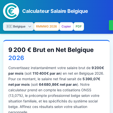
Calculateur Salaire Belgique
RMMMG 2026
Copier
PDF
9 200 € Brut en Net Belgique
2026
Convertissez instantanément votre salaire brut de
9 200€
par mois
(soit
110 400€ par an
) en net en Belgique 2026.
Pour ce montant, le salaire net final serait de
5 390,07€
net par mois
(soit
64 680,86€ net par an
). Notre
calculateur prend en compte les cotisations ONSS
(13,07%), le précompte professionnel belge selon votre
situation familiale, et les spécificités du système social
belge. Affinez ces résultats selon votre situation
personnelle.