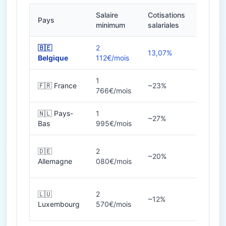
Salaire
Cotisations
Pays
Heures
minimum
salariales
🇧🇪
2
13,07%
38h
Belgique
112€/mois
1
🇫🇷 France
~23%
35h
766€/mois
🇳🇱 Pays-
1
~27%
36-40
Bas
995€/mois
🇩🇪
2
~20%
38-40
Allemagne
080€/mois
🇱🇺
2
~12%
40h
Luxembourg
570€/mois