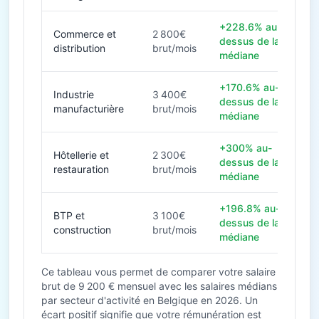
+228.6% au-
Commerce et
2 800€
dessus de la
distribution
brut/mois
médiane
+170.6% au-
Industrie
3 400€
dessus de la
manufacturière
brut/mois
médiane
+300% au-
Hôtellerie et
2 300€
dessus de la
restauration
brut/mois
médiane
+196.8% au-
BTP et
3 100€
dessus de la
construction
brut/mois
médiane
Ce tableau vous permet de comparer votre salaire
brut de 9 200 € mensuel avec les salaires médians
par secteur d'activité en Belgique en 2026. Un
écart positif signifie que votre rémunération est