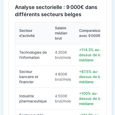
Analyse sectorielle : 9 000€ dans
différents secteurs belges
Salaire
Secteur
Comparaison
médian
d'activité
avec 9 000€
brut
+114.3% au-
Technologies de
4 200€
dessus de la
l'information
brut/mois
médiane
Secteur
+87.5% au-
4 800€
bancaire et
dessus de la
brut/mois
financier
médiane
+100% au-
Industrie
4 500€
dessus de la
pharmaceutique
brut/mois
médiane