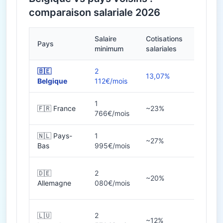
comparaison salariale 2026
Salaire
Cotisations
Pays
Heures
minimum
salariales
🇧🇪
2
13,07%
38h
Belgique
112€/mois
1
🇫🇷 France
~23%
35h
766€/mois
🇳🇱 Pays-
1
~27%
36-40
Bas
995€/mois
🇩🇪
2
~20%
38-40
Allemagne
080€/mois
🇱🇺
2
~12%
40h