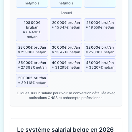
net/mois
net/mois
Annuel
108 000€
20 000€ brut/an
25 000€ brut/an
brut/an
≈ 15 647€ net/an
≈ 19 559€ net/an
≈ 84 496€
net/an
28 000€ brut/an
30 000€ brut/an
32 000€ brut/an
≈ 21 906€ net/an
≈ 23 471€ net/an
≈ 25 036€ net/an
35 000€ brut/an
40 000€ brut/an
45 000€ brut/an
≈ 27 383€ net/an
≈ 31 295€ net/an
≈ 35 207€ net/an
50 000€ brut/an
≈ 39 118€ net/an
Cliquez sur un salaire pour voir sa conversion détaillée avec
cotisations ONSS et précompte professionnel
Le système salarial belge en 2026