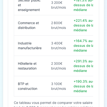
Secteur public
+181.3% au-
3 200€
et
dessus de la
brut/mois
enseignement
médiane
+221.4% au-
Commerce et
2 800€
dessus de la
distribution
brut/mois
médiane
+164.7% au-
Industrie
3 400€
dessus de la
manufacturière
brut/mois
médiane
+291.3% au-
Hôtellerie et
2 300€
dessus de la
restauration
brut/mois
médiane
+190.3% au-
BTP et
3 100€
dessus de la
construction
brut/mois
médiane
Ce tableau vous permet de comparer votre salaire