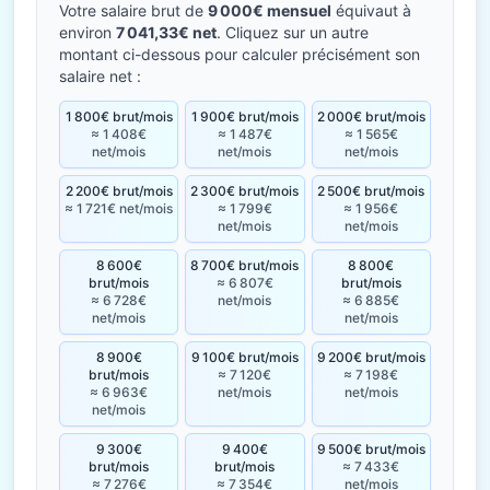
Votre salaire brut de
9 000€ mensuel
équivaut à
environ
7 041,33€ net
. Cliquez sur un autre
montant ci-dessous pour calculer précisément son
salaire net :
1 800€ brut/mois
1 900€ brut/mois
2 000€ brut/mois
≈ 1 408€
≈ 1 487€
≈ 1 565€
net/mois
net/mois
net/mois
2 200€ brut/mois
2 300€ brut/mois
2 500€ brut/mois
≈ 1 721€ net/mois
≈ 1 799€
≈ 1 956€
net/mois
net/mois
8 600€
8 700€ brut/mois
8 800€
brut/mois
≈ 6 807€
brut/mois
≈ 6 728€
net/mois
≈ 6 885€
net/mois
net/mois
8 900€
9 100€ brut/mois
9 200€ brut/mois
brut/mois
≈ 7 120€
≈ 7 198€
≈ 6 963€
net/mois
net/mois
net/mois
9 300€
9 400€
9 500€ brut/mois
brut/mois
brut/mois
≈ 7 433€
≈ 7 276€
≈ 7 354€
net/mois