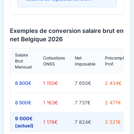
Exemples de conversion salaire brut en
net Belgique 2026
Salaire
Cotisations
Net
Précompte
Brut
ONSS
Imposable
Prof.
Mensuel
8 800€
1 150€
7 650€
2 434€
8 900€
1 163€
7 737€
2 477€
9 000€
1 176€
7 824€
2 521€
(actuel)