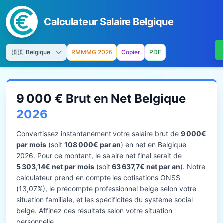
Calculateur Salaire Belgique
RMMMG 2026
Copier
PDF
9 000 € Brut en Net Belgique
2026
Convertissez instantanément votre salaire brut de
9 000€
par mois
(soit
108 000€ par an
) en net en Belgique
2026. Pour ce montant, le salaire net final serait de
5 303,14€ net par mois
(soit
63 637,7€ net par an
). Notre
calculateur prend en compte les cotisations ONSS
(13,07%), le précompte professionnel belge selon votre
situation familiale, et les spécificités du système social
belge. Affinez ces résultats selon votre situation
personnelle.