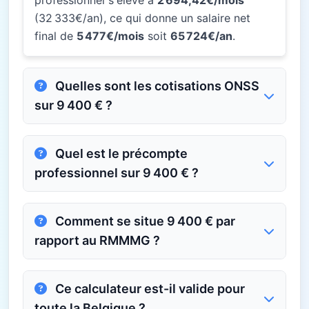
professionnel s'élève à
2 694,42€/mois
(32 333€/an), ce qui donne un salaire net
final de
5 477€/mois
soit
65 724€/an
.
Quelles sont les cotisations ONSS
sur 9 400 € ?
Quel est le précompte
professionnel sur 9 400 € ?
Comment se situe 9 400 € par
rapport au RMMMG ?
Ce calculateur est-il valide pour
toute la Belgique ?