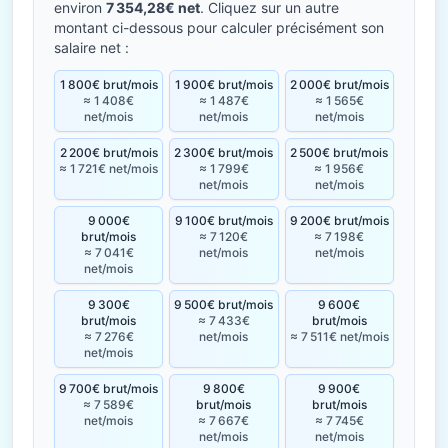
environ
7 354,28€ net
. Cliquez sur un autre
montant ci-dessous pour calculer précisément son
salaire net :
1 800€ brut/mois
1 900€ brut/mois
2 000€ brut/mois
≈ 1 408€
≈ 1 487€
≈ 1 565€
net/mois
net/mois
net/mois
2 200€ brut/mois
2 300€ brut/mois
2 500€ brut/mois
≈ 1 721€ net/mois
≈ 1 799€
≈ 1 956€
net/mois
net/mois
9 000€
9 100€ brut/mois
9 200€ brut/mois
brut/mois
≈ 7 120€
≈ 7 198€
≈ 7 041€
net/mois
net/mois
net/mois
9 300€
9 500€ brut/mois
9 600€
brut/mois
≈ 7 433€
brut/mois
≈ 7 276€
net/mois
≈ 7 511€ net/mois
net/mois
9 700€ brut/mois
9 800€
9 900€
≈ 7 589€
brut/mois
brut/mois
net/mois
≈ 7 667€
≈ 7 745€
net/mois
net/mois