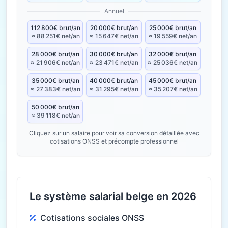
Annuel
112 800€ brut/an
20 000€ brut/an
25 000€ brut/an
≈ 88 251€ net/an
≈ 15 647€ net/an
≈ 19 559€ net/an
28 000€ brut/an
30 000€ brut/an
32 000€ brut/an
≈ 21 906€ net/an
≈ 23 471€ net/an
≈ 25 036€ net/an
35 000€ brut/an
40 000€ brut/an
45 000€ brut/an
≈ 27 383€ net/an
≈ 31 295€ net/an
≈ 35 207€ net/an
50 000€ brut/an
≈ 39 118€ net/an
Cliquez sur un salaire pour voir sa conversion détaillée avec
cotisations ONSS et précompte professionnel
Le système salarial belge en 2026
Cotisations sociales ONSS