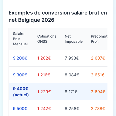
Exemples de conversion salaire brut en
net Belgique 2026
Salaire
Cotisations
Net
Précompte
Brut
ONSS
Imposable
Prof.
Mensuel
9 200€
1 202€
7 998€
2 607€
9 300€
1 216€
8 084€
2 651€
9 400€
1 229€
8 171€
2 694€
(actuel)
9 500€
1 242€
8 258€
2 738€