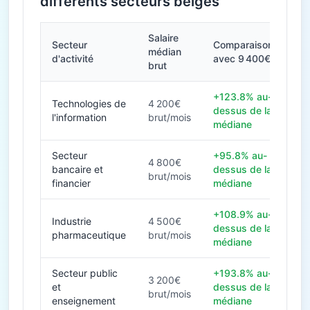
différents secteurs belges
Salaire
Secteur
Comparaison
médian
d'activité
avec 9 400€
brut
+123.8% au-
Technologies de
4 200€
dessus de la
l'information
brut/mois
médiane
Secteur
+95.8% au-
4 800€
bancaire et
dessus de la
brut/mois
financier
médiane
+108.9% au-
Industrie
4 500€
dessus de la
pharmaceutique
brut/mois
médiane
Secteur public
+193.8% au-
3 200€
et
dessus de la
brut/mois
enseignement
médiane