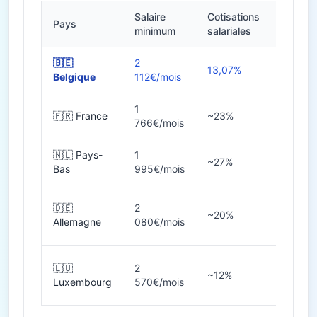
Salaire
Cotisations
Pays
Heures
minimum
salariales
🇧🇪
2
13,07%
38h
Belgique
112€/mois
1
🇫🇷 France
~23%
35h
766€/mois
🇳🇱 Pays-
1
~27%
36-40
Bas
995€/mois
🇩🇪
2
~20%
38-40
Allemagne
080€/mois
🇱🇺
2
~12%
40h
Luxembourg
570€/mois