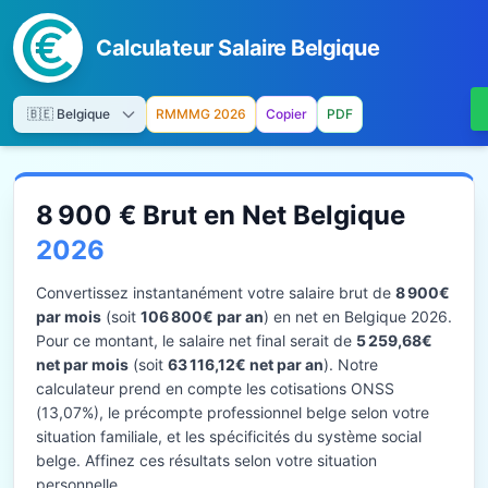
Calculateur Salaire Belgique
RMMMG 2026
Copier
PDF
8 900 € Brut en Net Belgique
2026
Convertissez instantanément votre salaire brut de
8 900€
par mois
(soit
106 800€ par an
) en net en Belgique 2026.
Pour ce montant, le salaire net final serait de
5 259,68€
net par mois
(soit
63 116,12€ net par an
). Notre
calculateur prend en compte les cotisations ONSS
(13,07%), le précompte professionnel belge selon votre
situation familiale, et les spécificités du système social
belge. Affinez ces résultats selon votre situation
personnelle.