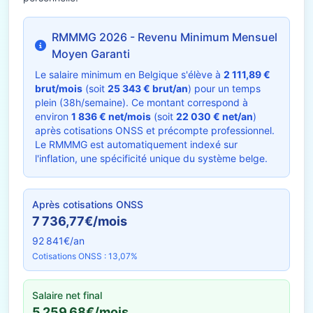
RMMMG 2026 - Revenu Minimum Mensuel
Moyen Garanti
Le salaire minimum en Belgique s'élève à
2 111,89 €
brut/mois
(soit
25 343 € brut/an
) pour un temps
plein (38h/semaine). Ce montant correspond à
environ
1 836 € net/mois
(soit
22 030 € net/an
)
après cotisations ONSS et précompte professionnel.
Le RMMMG est automatiquement indexé sur
l'inflation, une spécificité unique du système belge.
Après cotisations ONSS
7 736,77€/mois
92 841€/an
Cotisations ONSS : 13,07%
Salaire net final
5 259,68€/mois