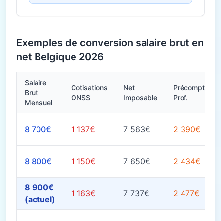
Exemples de conversion salaire brut en
net Belgique 2026
Salaire
Cotisations
Net
Précompte
Brut
ONSS
Imposable
Prof.
Mensuel
8 700€
1 137€
7 563€
2 390€
8 800€
1 150€
7 650€
2 434€
8 900€
1 163€
7 737€
2 477€
(actuel)