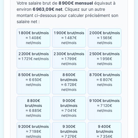
Votre salaire brut de
8 900€ mensuel
équivaut à
environ
6 963,09€ net
. Cliquez sur un autre
montant ci-dessous pour calculer précisément son
salaire net :
1 800€ brut/mois
1 900€ brut/mois
2 000€ brut/mois
≈ 1 408€
≈ 1 487€
≈ 1 565€
net/mois
net/mois
net/mois
2 200€ brut/mois
2 300€ brut/mois
2 500€ brut/mois
≈ 1 721€ net/mois
≈ 1 799€
≈ 1 956€
net/mois
net/mois
8 500€ brut/mois
8 600€
8 700€ brut/mois
≈ 6 650€
brut/mois
≈ 6 807€
net/mois
≈ 6 728€
net/mois
net/mois
8 800€
9 000€
9 100€ brut/mois
brut/mois
brut/mois
≈ 7 120€
≈ 6 885€
≈ 7 041€
net/mois
net/mois
net/mois
9 200€ brut/mois
9 300€
9 400€
≈ 7 198€
brut/mois
brut/mois
net/mois
≈ 7 276€
≈ 7 354€