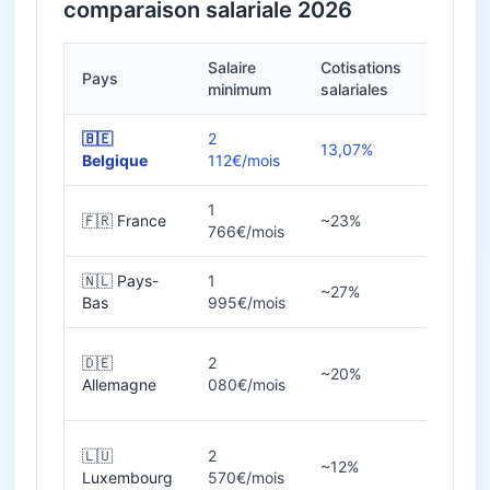
comparaison salariale 2026
Salaire
Cotisations
Pays
Heures
minimum
salariales
🇧🇪
2
13,07%
38h
Belgique
112€/mois
1
🇫🇷 France
~23%
35h
766€/mois
🇳🇱 Pays-
1
~27%
36-40
Bas
995€/mois
🇩🇪
2
~20%
38-40
Allemagne
080€/mois
🇱🇺
2
~12%
40h
Luxembourg
570€/mois