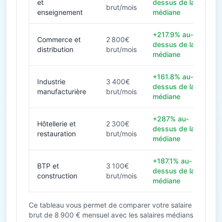
et
dessus de la
brut/mois
enseignement
médiane
+217.9% au-
Commerce et
2 800€
dessus de la
distribution
brut/mois
médiane
+161.8% au-
Industrie
3 400€
dessus de la
manufacturière
brut/mois
médiane
+287% au-
Hôtellerie et
2 300€
dessus de la
restauration
brut/mois
médiane
+187.1% au-
BTP et
3 100€
dessus de la
construction
brut/mois
médiane
Ce tableau vous permet de comparer votre salaire
brut de 8 900 € mensuel avec les salaires médians