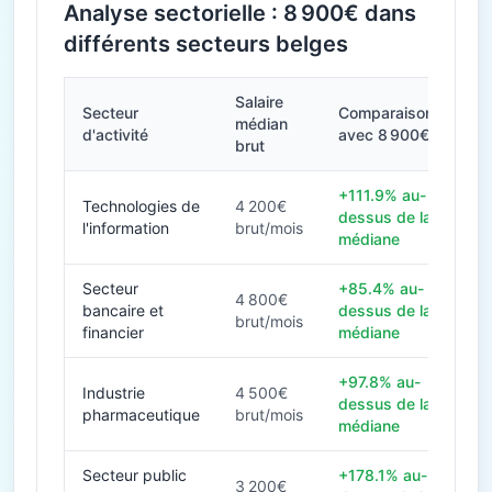
Analyse sectorielle : 8 900€ dans
différents secteurs belges
Salaire
Secteur
Comparaison
médian
d'activité
avec 8 900€
brut
+111.9% au-
Technologies de
4 200€
dessus de la
l'information
brut/mois
médiane
Secteur
+85.4% au-
4 800€
bancaire et
dessus de la
brut/mois
financier
médiane
+97.8% au-
Industrie
4 500€
dessus de la
pharmaceutique
brut/mois
médiane
Secteur public
+178.1% au-
3 200€