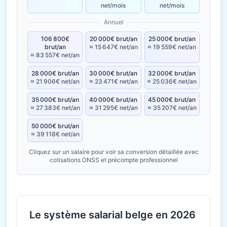
net/mois
net/mois
Annuel
106 800€
20 000€ brut/an
25 000€ brut/an
brut/an
≈ 15 647€ net/an
≈ 19 559€ net/an
≈ 83 557€ net/an
28 000€ brut/an
30 000€ brut/an
32 000€ brut/an
≈ 21 906€ net/an
≈ 23 471€ net/an
≈ 25 036€ net/an
35 000€ brut/an
40 000€ brut/an
45 000€ brut/an
≈ 27 383€ net/an
≈ 31 295€ net/an
≈ 35 207€ net/an
50 000€ brut/an
≈ 39 118€ net/an
Cliquez sur un salaire pour voir sa conversion détaillée avec
cotisations ONSS et précompte professionnel
Le système salarial belge en 2026