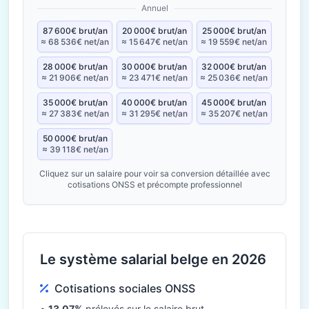
Annuel
87 600€ brut/an
20 000€ brut/an
25 000€ brut/an
≈ 68 536€ net/an
≈ 15 647€ net/an
≈ 19 559€ net/an
28 000€ brut/an
30 000€ brut/an
32 000€ brut/an
≈ 21 906€ net/an
≈ 23 471€ net/an
≈ 25 036€ net/an
35 000€ brut/an
40 000€ brut/an
45 000€ brut/an
≈ 27 383€ net/an
≈ 31 295€ net/an
≈ 35 207€ net/an
50 000€ brut/an
≈ 39 118€ net/an
Cliquez sur un salaire pour voir sa conversion détaillée avec
cotisations ONSS et précompte professionnel
Le système salarial belge en 2026
Cotisations sociales ONSS
•
13,07%
prélevés sur le salaire brut