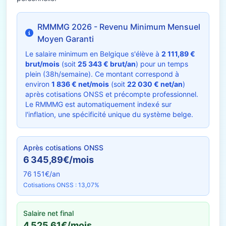
RMMMG 2026 - Revenu Minimum Mensuel
Moyen Garanti
Le salaire minimum en Belgique s'élève à
2 111,89 €
brut/mois
(soit
25 343 € brut/an
) pour un temps
plein (38h/semaine). Ce montant correspond à
environ
1 836 € net/mois
(soit
22 030 € net/an
)
après cotisations ONSS et précompte professionnel.
Le RMMMG est automatiquement indexé sur
l'inflation, une spécificité unique du système belge.
Après cotisations ONSS
6 345,89€/mois
76 151€/an
Cotisations ONSS : 13,07%
Salaire net final
4 525,61€/mois