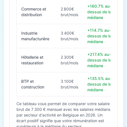
+160.7% au-
Commerce et
2 800€
dessus de la
distribution
brut/mois
médiane
+114.7% au-
Industrie
3 400€
dessus de la
manufacturière
brut/mois
médiane
+217.4% au-
Hôtellerie et
2 300€
dessus de la
restauration
brut/mois
médiane
+135.5% au-
BTP et
3 100€
dessus de la
construction
brut/mois
médiane
Ce tableau vous permet de comparer votre salaire
brut de 7 300 € mensuel avec les salaires médians
par secteur d'activité en Belgique en 2026. Un
écart positif signifie que votre rémunération est
supérieure à la médiane du secteur.