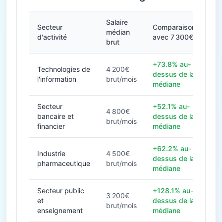
Salaire
Secteur
Comparaison
médian
d'activité
avec 7 300€
brut
+73.8% au-
Technologies de
4 200€
dessus de la
l'information
brut/mois
médiane
Secteur
+52.1% au-
4 800€
bancaire et
dessus de la
brut/mois
financier
médiane
+62.2% au-
Industrie
4 500€
dessus de la
pharmaceutique
brut/mois
médiane
Secteur public
+128.1% au-
3 200€
et
dessus de la
brut/mois
enseignement
médiane