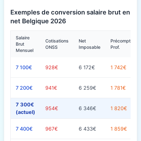
Exemples de conversion salaire brut en
net Belgique 2026
Salaire
Cotisations
Net
Précompte
Brut
ONSS
Imposable
Prof.
Mensuel
7 100€
928€
6 172€
1 742€
7 200€
941€
6 259€
1 781€
7 300€
954€
6 346€
1 820€
(actuel)
7 400€
967€
6 433€
1 859€