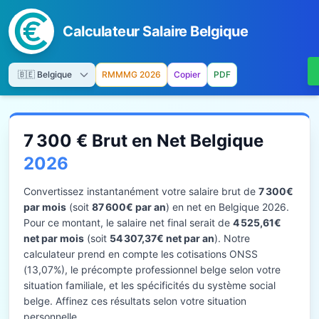
Calculateur Salaire Belgique
RMMMG 2026
Copier
PDF
7 300 € Brut en Net Belgique
2026
Convertissez instantanément votre salaire brut de
7 300€
par mois
(soit
87 600€ par an
) en net en Belgique 2026.
Pour ce montant, le salaire net final serait de
4 525,61€
net par mois
(soit
54 307,37€ net par an
). Notre
calculateur prend en compte les cotisations ONSS
(13,07%), le précompte professionnel belge selon votre
situation familiale, et les spécificités du système social
belge. Affinez ces résultats selon votre situation
personnelle.