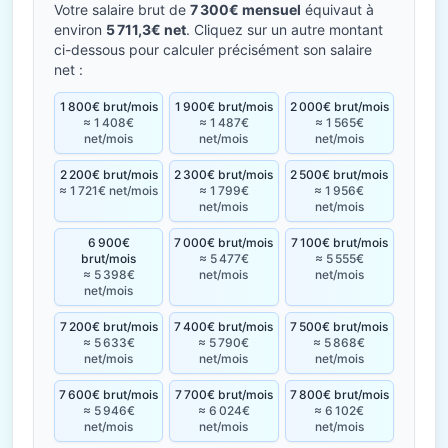
Votre salaire brut de
7 300€ mensuel
équivaut à
environ
5 711,3€ net
. Cliquez sur un autre montant
ci-dessous pour calculer précisément son salaire
net :
1 800€ brut/mois
1 900€ brut/mois
2 000€ brut/mois
≈ 1 408€
≈ 1 487€
≈ 1 565€
net/mois
net/mois
net/mois
2 200€ brut/mois
2 300€ brut/mois
2 500€ brut/mois
≈ 1 721€ net/mois
≈ 1 799€
≈ 1 956€
net/mois
net/mois
6 900€
7 000€ brut/mois
7 100€ brut/mois
brut/mois
≈ 5 477€
≈ 5 555€
≈ 5 398€
net/mois
net/mois
net/mois
7 200€ brut/mois
7 400€ brut/mois
7 500€ brut/mois
≈ 5 633€
≈ 5 790€
≈ 5 868€
net/mois
net/mois
net/mois
7 600€ brut/mois
7 700€ brut/mois
7 800€ brut/mois
≈ 5 946€
≈ 6 024€
≈ 6 102€
net/mois
net/mois
net/mois