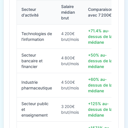
Salaire
Secteur
Comparaison
médian
d'activité
avec 7 200€
brut
+71.4% au-
Technologies de
4 200€
dessus de la
l'information
brut/mois
médiane
Secteur
+50% au-
4 800€
bancaire et
dessus de la
brut/mois
financier
médiane
+60% au-
Industrie
4 500€
dessus de la
pharmaceutique
brut/mois
médiane
Secteur public
+125% au-
3 200€
et
dessus de la
brut/mois
enseignement
médiane
+157.1% au-