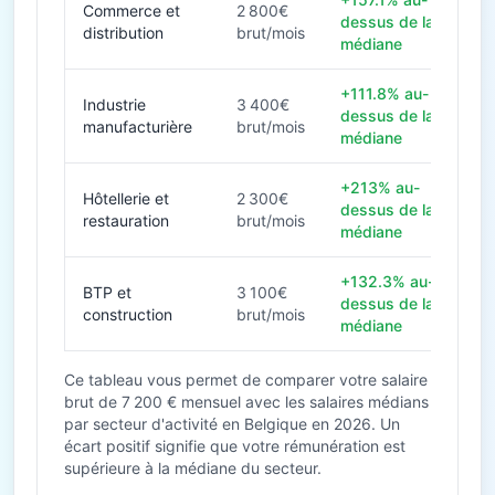
Commerce et
2 800€
dessus de la
distribution
brut/mois
médiane
+111.8% au-
Industrie
3 400€
dessus de la
manufacturière
brut/mois
médiane
+213% au-
Hôtellerie et
2 300€
dessus de la
restauration
brut/mois
médiane
+132.3% au-
BTP et
3 100€
dessus de la
construction
brut/mois
médiane
Ce tableau vous permet de comparer votre salaire
brut de 7 200 € mensuel avec les salaires médians
par secteur d'activité en Belgique en 2026. Un
écart positif signifie que votre rémunération est
supérieure à la médiane du secteur.