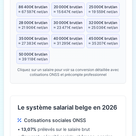
86 400€ brut/an
20 000€ brut/an
25 000€ brut/an
≈ 67 597€ net/an
≈ 15 647€ net/an
≈ 19 559€ net/an
28 000€ brut/an
30 000€ brut/an
32 000€ brut/an
≈ 21 906€ net/an
≈ 23 471€ net/an
≈ 25 036€ net/an
35 000€ brut/an
40 000€ brut/an
45 000€ brut/an
≈ 27 383€ net/an
≈ 31 295€ net/an
≈ 35 207€ net/an
50 000€ brut/an
≈ 39 118€ net/an
Cliquez sur un salaire pour voir sa conversion détaillée avec
cotisations ONSS et précompte professionnel
Le système salarial belge en 2026
Cotisations sociales ONSS
•
13,07%
prélevés sur le salaire brut