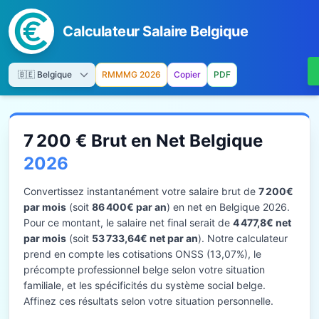
Calculateur Salaire Belgique
RMMMG 2026
Copier
PDF
7 200 € Brut en Net Belgique
2026
Convertissez instantanément votre salaire brut de
7 200€
par mois
(soit
86 400€ par an
) en net en Belgique 2026.
Pour ce montant, le salaire net final serait de
4 477,8€ net
par mois
(soit
53 733,64€ net par an
). Notre calculateur
prend en compte les cotisations ONSS (13,07%), le
précompte professionnel belge selon votre situation
familiale, et les spécificités du système social belge.
Affinez ces résultats selon votre situation personnelle.