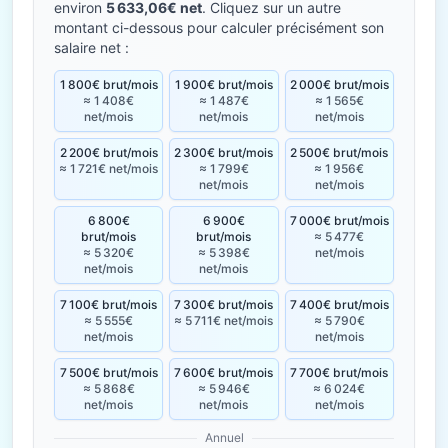
environ
5 633,06€ net
. Cliquez sur un autre
montant ci-dessous pour calculer précisément son
salaire net :
1 800€ brut/mois
1 900€ brut/mois
2 000€ brut/mois
≈ 1 408€
≈ 1 487€
≈ 1 565€
net/mois
net/mois
net/mois
2 200€ brut/mois
2 300€ brut/mois
2 500€ brut/mois
≈ 1 721€ net/mois
≈ 1 799€
≈ 1 956€
net/mois
net/mois
6 800€
6 900€
7 000€ brut/mois
brut/mois
brut/mois
≈ 5 477€
≈ 5 320€
≈ 5 398€
net/mois
net/mois
net/mois
7 100€ brut/mois
7 300€ brut/mois
7 400€ brut/mois
≈ 5 555€
≈ 5 711€ net/mois
≈ 5 790€
net/mois
net/mois
7 500€ brut/mois
7 600€ brut/mois
7 700€ brut/mois
≈ 5 868€
≈ 5 946€
≈ 6 024€
net/mois
net/mois
net/mois
Annuel