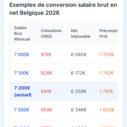
Exemples de conversion salaire brut en
net Belgique 2026
Salaire
Cotisations
Net
Précompte
Brut
ONSS
Imposable
Prof.
Mensuel
7 000€
915€
6 085€
1 703€
7 100€
928€
6 172€
1 742€
7 200€
941€
6 259€
1 781€
(actuel)
7 300€
954€
6 346€
1 820€