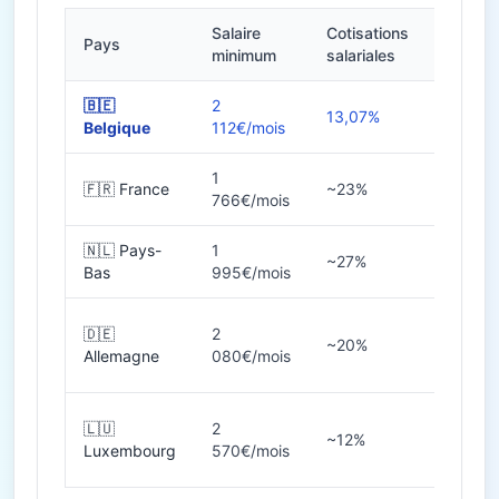
Salaire
Cotisations
Pays
Heures
minimum
salariales
🇧🇪
2
13,07%
38h
Belgique
112€/mois
1
🇫🇷 France
~23%
35h
766€/mois
🇳🇱 Pays-
1
~27%
36-40
Bas
995€/mois
🇩🇪
2
~20%
38-40
Allemagne
080€/mois
🇱🇺
2
~12%
40h
Luxembourg
570€/mois