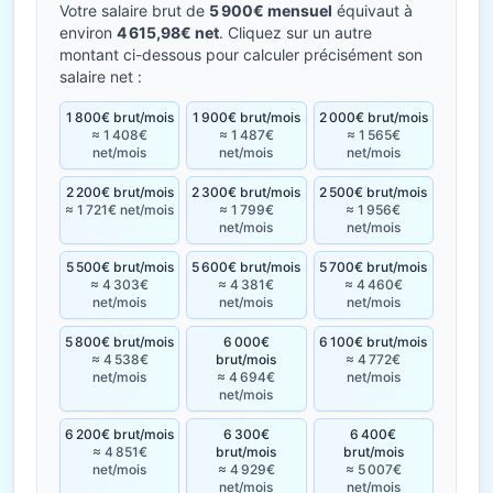
Votre salaire brut de
5 900€ mensuel
équivaut à
environ
4 615,98€ net
. Cliquez sur un autre
montant ci-dessous pour calculer précisément son
salaire net :
1 800€ brut/mois
1 900€ brut/mois
2 000€ brut/mois
≈ 1 408€
≈ 1 487€
≈ 1 565€
net/mois
net/mois
net/mois
2 200€ brut/mois
2 300€ brut/mois
2 500€ brut/mois
≈ 1 721€ net/mois
≈ 1 799€
≈ 1 956€
net/mois
net/mois
5 500€ brut/mois
5 600€ brut/mois
5 700€ brut/mois
≈ 4 303€
≈ 4 381€
≈ 4 460€
net/mois
net/mois
net/mois
5 800€ brut/mois
6 000€
6 100€ brut/mois
≈ 4 538€
brut/mois
≈ 4 772€
net/mois
≈ 4 694€
net/mois
net/mois
6 200€ brut/mois
6 300€
6 400€
≈ 4 851€
brut/mois
brut/mois
net/mois
≈ 4 929€
≈ 5 007€
net/mois
net/mois