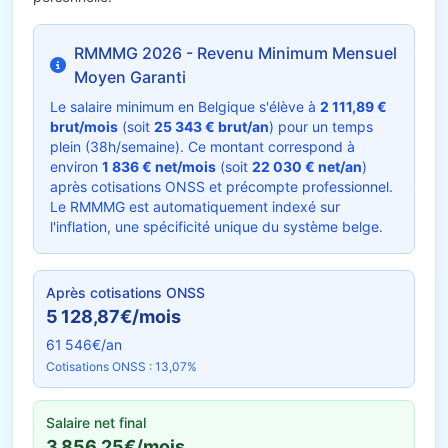
RMMMG 2026 - Revenu Minimum Mensuel
Moyen Garanti
Le salaire minimum en Belgique s'élève à
2 111,89 €
brut/mois
(soit
25 343 € brut/an
) pour un temps
plein (38h/semaine). Ce montant correspond à
environ
1 836 € net/mois
(soit
22 030 € net/an
)
après cotisations ONSS et précompte professionnel.
Le RMMMG est automatiquement indexé sur
l'inflation, une spécificité unique du système belge.
Après cotisations ONSS
5 128,87€/mois
61 546€/an
Cotisations ONSS : 13,07%
Salaire net final
3 856,25€/mois