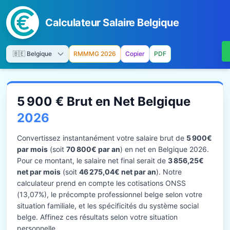
Calculateur Salaire Belgique
RMMMG 2026
Copier
PDF
5 900 € Brut en Net Belgique
2026
Convertissez instantanément votre salaire brut de
5 900€
par mois
(soit
70 800€ par an
) en net en Belgique 2026.
Pour ce montant, le salaire net final serait de
3 856,25€
net par mois
(soit
46 275,04€ net par an
). Notre
calculateur prend en compte les cotisations ONSS
(13,07%), le précompte professionnel belge selon votre
situation familiale, et les spécificités du système social
belge. Affinez ces résultats selon votre situation
personnelle.