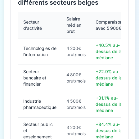
différents secteurs belges
Salaire
Secteur
Comparaison
médian
d'activité
avec 5 900€
brut
+40.5% au-
Technologies de
4 200€
dessus de la
l'information
brut/mois
médiane
Secteur
+22.9% au-
4 800€
bancaire et
dessus de la
brut/mois
financier
médiane
+31.1% au-
Industrie
4 500€
dessus de la
pharmaceutique
brut/mois
médiane
Secteur public
+84.4% au-
3 200€
et
dessus de la
brut/mois
enseignement
médiane