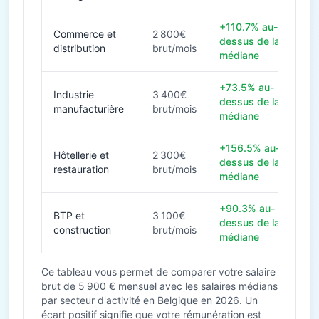
+110.7% au-
Commerce et
2 800€
dessus de la
distribution
brut/mois
médiane
+73.5% au-
Industrie
3 400€
dessus de la
manufacturière
brut/mois
médiane
+156.5% au-
Hôtellerie et
2 300€
dessus de la
restauration
brut/mois
médiane
+90.3% au-
BTP et
3 100€
dessus de la
construction
brut/mois
médiane
Ce tableau vous permet de comparer votre salaire
brut de 5 900 € mensuel avec les salaires médians
par secteur d'activité en Belgique en 2026. Un
écart positif signifie que votre rémunération est