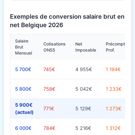
Exemples de conversion salaire brut en
net Belgique 2026
Salaire
Cotisations
Net
Précompte
Brut
ONSS
Imposable
Prof.
Mensuel
5 700€
745€
4 955€
1 194€
5 800€
758€
5 042€
1 233€
5 900€
771€
5 129€
1 273€
(actuel)
6 000€
784€
5 216€
1 312€