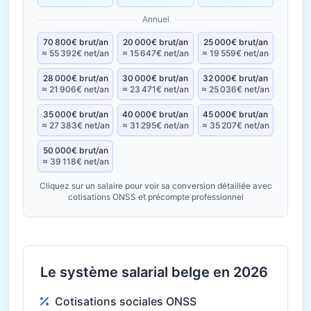
Annuel
70 800€ brut/an
20 000€ brut/an
25 000€ brut/an
≈ 55 392€ net/an
≈ 15 647€ net/an
≈ 19 559€ net/an
28 000€ brut/an
30 000€ brut/an
32 000€ brut/an
≈ 21 906€ net/an
≈ 23 471€ net/an
≈ 25 036€ net/an
35 000€ brut/an
40 000€ brut/an
45 000€ brut/an
≈ 27 383€ net/an
≈ 31 295€ net/an
≈ 35 207€ net/an
50 000€ brut/an
≈ 39 118€ net/an
Cliquez sur un salaire pour voir sa conversion détaillée avec
cotisations ONSS et précompte professionnel
Le système salarial belge en 2026
Cotisations sociales ONSS