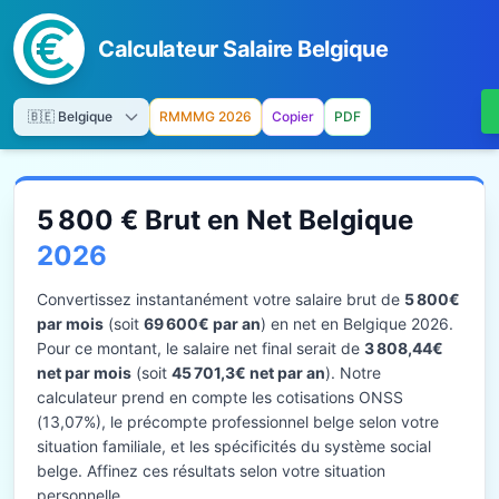
Calculateur Salaire Belgique
RMMMG 2026
Copier
PDF
5 800 € Brut en Net Belgique
2026
Convertissez instantanément votre salaire brut de
5 800€
par mois
(soit
69 600€ par an
) en net en Belgique 2026.
Pour ce montant, le salaire net final serait de
3 808,44€
net par mois
(soit
45 701,3€ net par an
). Notre
calculateur prend en compte les cotisations ONSS
(13,07%), le précompte professionnel belge selon votre
situation familiale, et les spécificités du système social
belge. Affinez ces résultats selon votre situation
personnelle.