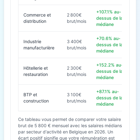
+107.1% au-
Commerce et
2 800€
dessus de la
distribution
brut/mois
médiane
+70.6% au-
Industrie
3 400€
dessus de la
manufacturière
brut/mois
médiane
+152.2% au-
Hôtellerie et
2 300€
dessus de la
restauration
brut/mois
médiane
+87.1% au-
BTP et
3 100€
dessus de la
construction
brut/mois
médiane
Ce tableau vous permet de comparer votre salaire
brut de 5 800 € mensuel avec les salaires médians
par secteur d'activité en Belgique en 2026. Un
écart positif signifie que votre rémunération est