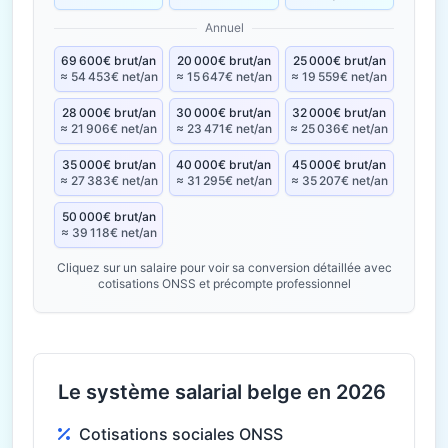
Annuel
69 600€ brut/an
20 000€ brut/an
25 000€ brut/an
≈ 54 453€ net/an
≈ 15 647€ net/an
≈ 19 559€ net/an
28 000€ brut/an
30 000€ brut/an
32 000€ brut/an
≈ 21 906€ net/an
≈ 23 471€ net/an
≈ 25 036€ net/an
35 000€ brut/an
40 000€ brut/an
45 000€ brut/an
≈ 27 383€ net/an
≈ 31 295€ net/an
≈ 35 207€ net/an
50 000€ brut/an
≈ 39 118€ net/an
Cliquez sur un salaire pour voir sa conversion détaillée avec
cotisations ONSS et précompte professionnel
Le système salarial belge en 2026
Cotisations sociales ONSS