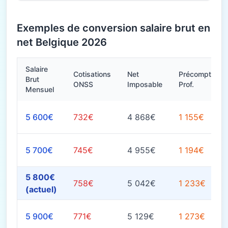
Exemples de conversion salaire brut en
net Belgique 2026
Salaire
Cotisations
Net
Précompte
Brut
ONSS
Imposable
Prof.
Mensuel
5 600€
732€
4 868€
1 155€
5 700€
745€
4 955€
1 194€
5 800€
758€
5 042€
1 233€
(actuel)
5 900€
771€
5 129€
1 273€