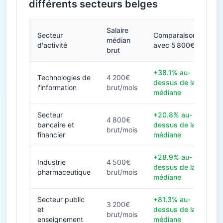
différents secteurs belges
Salaire
Secteur
Comparaison
médian
d'activité
avec 5 800€
brut
+38.1% au-
Technologies de
4 200€
dessus de la
l'information
brut/mois
médiane
Secteur
+20.8% au-
4 800€
bancaire et
dessus de la
brut/mois
financier
médiane
+28.9% au-
Industrie
4 500€
dessus de la
pharmaceutique
brut/mois
médiane
Secteur public
+81.3% au-
3 200€
et
dessus de la
brut/mois
enseignement
médiane