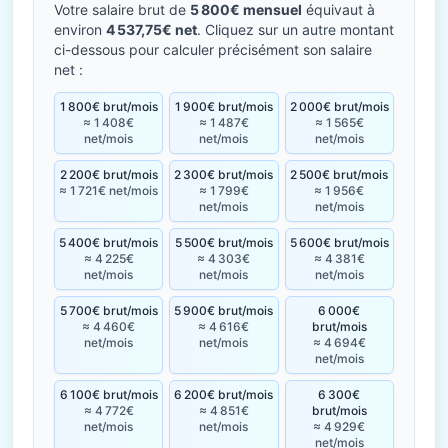
Votre salaire brut de
5 800€ mensuel
équivaut à
environ
4 537,75€ net
. Cliquez sur un autre montant
ci-dessous pour calculer précisément son salaire
net :
1 800€ brut/mois
1 900€ brut/mois
2 000€ brut/mois
≈ 1 408€
≈ 1 487€
≈ 1 565€
net/mois
net/mois
net/mois
2 200€ brut/mois
2 300€ brut/mois
2 500€ brut/mois
≈ 1 721€ net/mois
≈ 1 799€
≈ 1 956€
net/mois
net/mois
5 400€ brut/mois
5 500€ brut/mois
5 600€ brut/mois
≈ 4 225€
≈ 4 303€
≈ 4 381€
net/mois
net/mois
net/mois
5 700€ brut/mois
5 900€ brut/mois
6 000€
≈ 4 460€
≈ 4 616€
brut/mois
net/mois
net/mois
≈ 4 694€
net/mois
6 100€ brut/mois
6 200€ brut/mois
6 300€
≈ 4 772€
≈ 4 851€
brut/mois
net/mois
net/mois
≈ 4 929€
net/mois