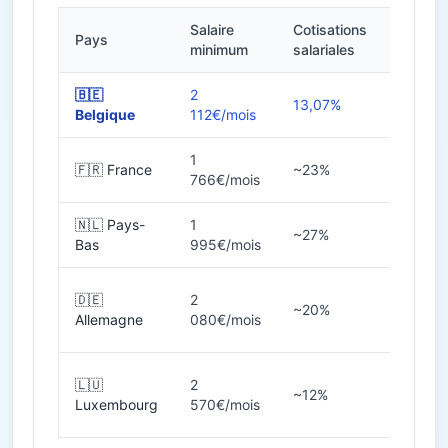
Salaire
Cotisations
Pays
Heures
minimum
salariales
🇧🇪
2
13,07%
38h
Belgique
112€/mois
1
🇫🇷 France
~23%
35h
766€/mois
🇳🇱 Pays-
1
~27%
36-40
Bas
995€/mois
🇩🇪
2
~20%
38-40
Allemagne
080€/mois
🇱🇺
2
~12%
40h
Luxembourg
570€/mois