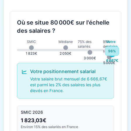
Où se situe 80 000€ sur l'échelle
des salaires ?
SMIC
Médiane
75% des
95%
Votre
salariés
des
salaire
salariés
98%
1 823€
2 050€
3 000€
6 667€
5 000€
Votre positionnement salarial
Votre salaire brut mensuel de 6 666,67€
est parmi les 2% des salaires les plus
élevés en France.
SMIC 2026
1 823,03€
Environ 15% des salariés en France