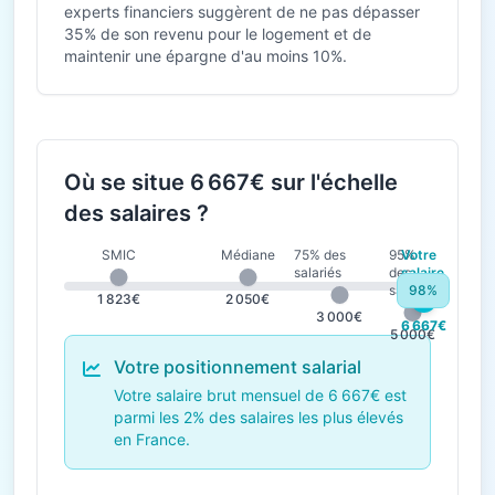
experts financiers suggèrent de ne pas dépasser
35% de son revenu pour le logement et de
maintenir une épargne d'au moins 10%.
Où se situe 6 667€ sur l'échelle
des salaires ?
SMIC
Médiane
75% des
95%
Votre
salariés
des
salaire
salariés
98%
1 823€
2 050€
3 000€
6 667€
5 000€
Votre positionnement salarial
Votre salaire brut mensuel de 6 667€ est
parmi les 2% des salaires les plus élevés
en France.