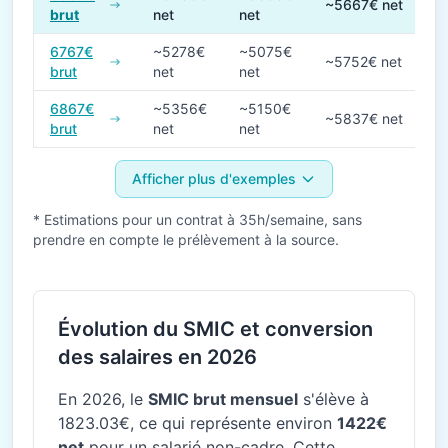
~5667€ net
brut
net
net
6767€
~5278€
~5075€
~5752€ net
brut
net
net
6867€
~5356€
~5150€
~5837€ net
brut
net
net
Afficher plus d'exemples
* Estimations pour un contrat à 35h/semaine, sans
prendre en compte le prélèvement à la source.
Évolution du SMIC et conversion
des salaires en 2026
En 2026, le
SMIC brut mensuel
s'élève à
1823.03€, ce qui représente environ
1422€
net
pour un salarié non-cadre. Cette