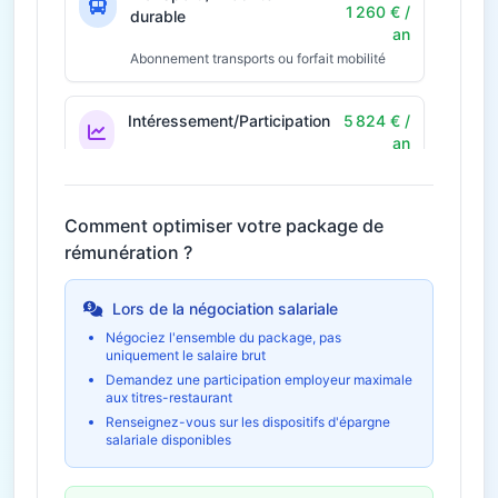
1 260 € /
durable
an
Abonnement transports ou forfait mobilité
Intéressement/Participation
5 824 € /
an
Prime annuelle selon résultats
Économie fiscale potentielle
1 747€
Comment optimiser votre package de
rémunération ?
42€ / mois
Télétravail
504 € / an
Économies et indemnités forfaitaires
Lors de la négociation salariale
Négociez l'ensemble du package, pas
uniquement le salaire brut
Formation et
1 120 € /
développement
an
Demandez une participation employeur maximale
aux titres-restaurant
Budget formation personnel
Renseignez-vous sur les dispositifs d'épargne
salariale disponibles
Épargne salariale
8 736 € /
(PEE/PERCO)
an