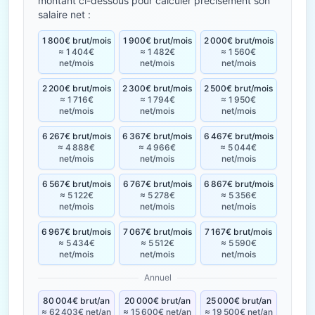
montant ci-dessous pour calculer précisément son
salaire net :
1 800€ brut/mois
1 900€ brut/mois
2 000€ brut/mois
≈ 1 404€
≈ 1 482€
≈ 1 560€
net/mois
net/mois
net/mois
2 200€ brut/mois
2 300€ brut/mois
2 500€ brut/mois
≈ 1 716€
≈ 1 794€
≈ 1 950€
net/mois
net/mois
net/mois
6 267€ brut/mois
6 367€ brut/mois
6 467€ brut/mois
≈ 4 888€
≈ 4 966€
≈ 5 044€
net/mois
net/mois
net/mois
6 567€ brut/mois
6 767€ brut/mois
6 867€ brut/mois
≈ 5 122€
≈ 5 278€
≈ 5 356€
net/mois
net/mois
net/mois
6 967€ brut/mois
7 067€ brut/mois
7 167€ brut/mois
≈ 5 434€
≈ 5 512€
≈ 5 590€
net/mois
net/mois
net/mois
Annuel
80 004€ brut/an
20 000€ brut/an
25 000€ brut/an
≈ 62 403€ net/an
≈ 15 600€ net/an
≈ 19 500€ net/an