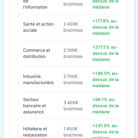
de
dessus de la
brut/mois
l'information
médiane
+177.8% au-
Santé et action
2 400€
dessus de la
sociale
brut/mois
médiane
+217.5% au-
Commerce et
2 100€
dessus de la
distribution
brut/mois
médiane
+146.9% au-
Industrie
2 700€
dessus de la
manufacturière
brut/mois
médiane
Secteur
+96.1% au-
3 400€
bancaire et
dessus de la
brut/mois
assurance
médiane
+241.9% au-
Hôtellerie et
1 950€
dessus de la
restauration
brut/mois
médiane