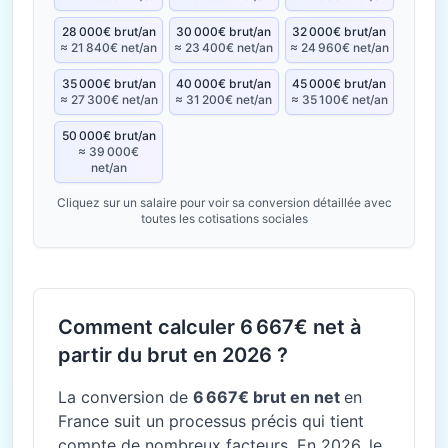
28 000€ brut/an
30 000€ brut/an
32 000€ brut/an
≈ 21 840€ net/an
≈ 23 400€ net/an
≈ 24 960€ net/an
35 000€ brut/an
40 000€ brut/an
45 000€ brut/an
≈ 27 300€ net/an
≈ 31 200€ net/an
≈ 35 100€ net/an
50 000€ brut/an
≈ 39 000€
net/an
Cliquez sur un salaire pour voir sa conversion détaillée avec
toutes les cotisations sociales
Comment calculer 6 667€ net à
partir du brut en 2026 ?
La conversion de
6 667€ brut en net
en
France suit un processus précis qui tient
compte de nombreux facteurs. En 2026, le