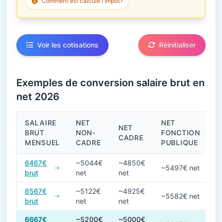
Comment est calculé l'impôt?
Voir les cotisations
Réinitialiser
Exemples de conversion salaire brut en
net 2026
SALAIRE
NET
NET
NET
BRUT
NON-
FONCTION
CADRE
MENSUEL
CADRE
PUBLIQUE
Conversions de salaire brut en net en 2026
6467€
~5044€
~4850€
~5497€ net
brut
net
net
6567€
~5122€
~4925€
~5582€ net
brut
net
net
6667€
~5200€
~5000€