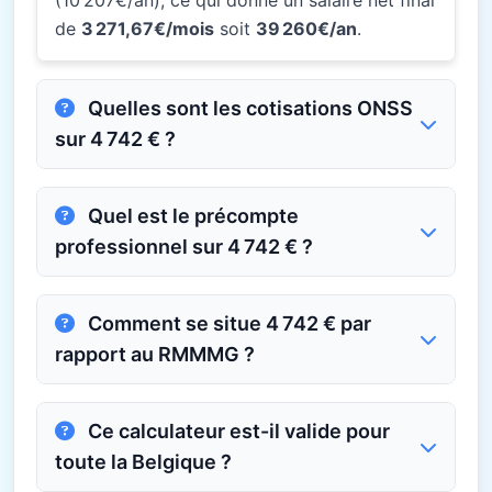
(10 207€/an), ce qui donne un salaire net final
de
3 271,67€/mois
soit
39 260€/an
.
Quelles sont les cotisations ONSS
sur 4 742 € ?
Quel est le précompte
professionnel sur 4 742 € ?
Comment se situe 4 742 € par
rapport au RMMMG ?
Ce calculateur est-il valide pour
toute la Belgique ?