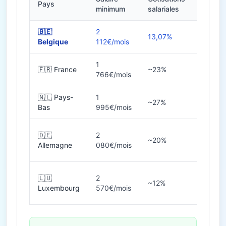
Pays
Heures
minimum
salariales
🇧🇪
2
13,07%
38h
Belgique
112€/mois
1
🇫🇷 France
~23%
35h
766€/mois
🇳🇱 Pays-
1
~27%
36-40
Bas
995€/mois
🇩🇪
2
~20%
38-40
Allemagne
080€/mois
🇱🇺
2
~12%
40h
Luxembourg
570€/mois