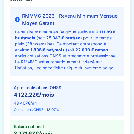
RMMMG 2026 - Revenu Minimum Mensuel
Moyen Garanti
Le salaire minimum en Belgique s'élève à
2 111,89 €
brut/mois
(soit
25 343 € brut/an
) pour un temps
plein (38h/semaine). Ce montant correspond à
environ
1 836 € net/mois
(soit
22 030 € net/an
)
après cotisations ONSS et précompte professionnel.
Le RMMMG est automatiquement indexé sur
l'inflation, une spécificité unique du système belge.
Après cotisations ONSS
4 122,22€/mois
49 467€/an
Cotisations ONSS : 13,07%
Salaire net final
3 271,67€/mois