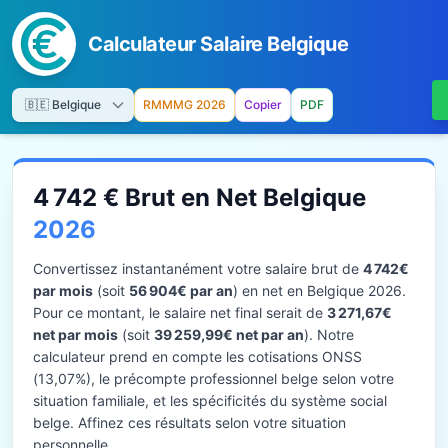
Calculateur Salaire Belgique
RMMMG 2026
Copier
PDF
4 742 € Brut en Net Belgique
2026
Convertissez instantanément votre salaire brut de
4 742€
par mois
(soit
56 904€ par an
) en net en Belgique 2026.
Pour ce montant, le salaire net final serait de
3 271,67€
net par mois
(soit
39 259,99€ net par an
). Notre
calculateur prend en compte les cotisations ONSS
(13,07%), le précompte professionnel belge selon votre
situation familiale, et les spécificités du système social
belge. Affinez ces résultats selon votre situation
personnelle.