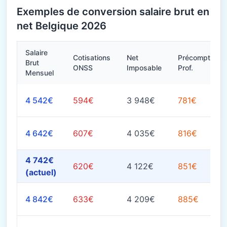
Exemples de conversion salaire brut en
net Belgique 2026
Salaire
Cotisations
Net
Précompte
Brut
ONSS
Imposable
Prof.
Mensuel
4 542€
594€
3 948€
781€
4 642€
607€
4 035€
816€
4 742€
620€
4 122€
851€
(actuel)
4 842€
633€
4 209€
885€