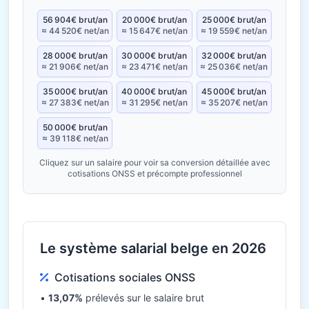
56 904€ brut/an
20 000€ brut/an
25 000€ brut/an
≈ 44 520€ net/an
≈ 15 647€ net/an
≈ 19 559€ net/an
28 000€ brut/an
30 000€ brut/an
32 000€ brut/an
≈ 21 906€ net/an
≈ 23 471€ net/an
≈ 25 036€ net/an
35 000€ brut/an
40 000€ brut/an
45 000€ brut/an
≈ 27 383€ net/an
≈ 31 295€ net/an
≈ 35 207€ net/an
50 000€ brut/an
≈ 39 118€ net/an
Cliquez sur un salaire pour voir sa conversion détaillée avec
cotisations ONSS et précompte professionnel
Le système salarial belge en 2026
Cotisations sociales ONSS
•
13,07%
prélevés sur le salaire brut