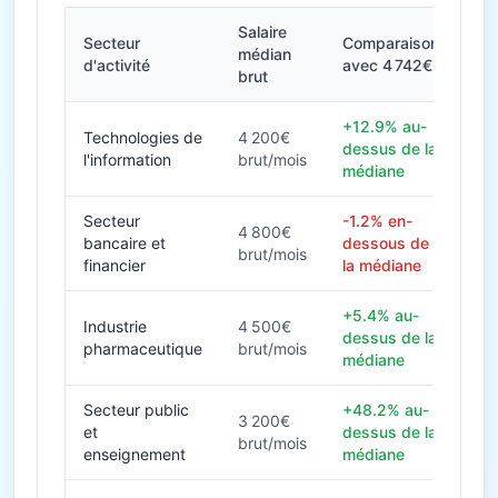
Salaire
Secteur
Comparaison
médian
d'activité
avec 4 742€
brut
+12.9% au-
Technologies de
4 200€
dessus de la
l'information
brut/mois
médiane
Secteur
-1.2% en-
4 800€
bancaire et
dessous de
brut/mois
financier
la médiane
+5.4% au-
Industrie
4 500€
dessus de la
pharmaceutique
brut/mois
médiane
Secteur public
+48.2% au-
3 200€
et
dessus de la
brut/mois
enseignement
médiane