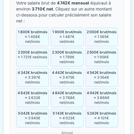
Votre salaire brut de
4 742€ mensuel
équivaut à
environ
3 710€ net
. Cliquez sur un autre montant
ci-dessous pour calculer précisément son salaire
net :
1 800€ brut/mois
1 900€ brut/mois
2 000€ brut/mois
≈ 1 408€
≈ 1 487€
≈ 1 565€
net/mois
net/mois
net/mois
2 200€ brut/mois
2 300€ brut/mois
2 500€ brut/mois
≈ 1 721€ net/mois
≈ 1 799€
≈ 1 956€
net/mois
net/mois
4 342€ brut/mois
4 442€ brut/mois
4 542€ brut/mois
≈ 3 397€
≈ 3 475€
≈ 3 554€
net/mois
net/mois
net/mois
4 642€ brut/mois
4 842€ brut/mois
4 942€ brut/mois
≈ 3 632€
≈ 3 788€
≈ 3 866€
net/mois
net/mois
net/mois
5 042€ brut/mois
5 142€ brut/mois
5 242€ brut/mois
≈ 3 945€
≈ 4 023€
≈ 4 101€
net/mois
net/mois
net/mois
Annuel