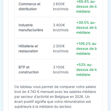
+69.4% au-
Commerce et
2 800€
dessus de la
distribution
brut/mois
médiane
+39.5% au-
Industrie
3 400€
dessus de la
manufacturière
brut/mois
médiane
+106.2% au-
Hôtellerie et
2 300€
dessus de la
restauration
brut/mois
médiane
+53% au-
BTP et
3 100€
dessus de la
construction
brut/mois
médiane
Ce tableau vous permet de comparer votre salaire
brut de 4 742 € mensuel avec les salaires médians
par secteur d'activité en Belgique en 2026. Un
écart positif signifie que votre rémunération est
supérieure à la médiane du secteur.