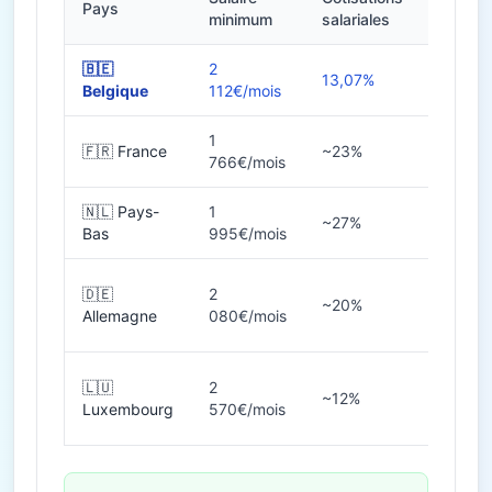
Pays
Heures
minimum
salariales
🇧🇪
2
13,07%
38h
Belgique
112€/mois
1
🇫🇷 France
~23%
35h
766€/mois
🇳🇱 Pays-
1
~27%
36-40
Bas
995€/mois
🇩🇪
2
~20%
38-40
Allemagne
080€/mois
🇱🇺
2
~12%
40h
Luxembourg
570€/mois