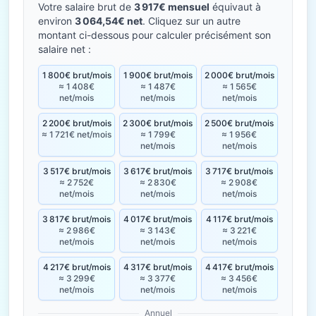
Votre salaire brut de
3 917€ mensuel
équivaut à
environ
3 064,54€ net
. Cliquez sur un autre
montant ci-dessous pour calculer précisément son
salaire net :
1 800€ brut/mois
1 900€ brut/mois
2 000€ brut/mois
≈ 1 408€
≈ 1 487€
≈ 1 565€
net/mois
net/mois
net/mois
2 200€ brut/mois
2 300€ brut/mois
2 500€ brut/mois
≈ 1 721€ net/mois
≈ 1 799€
≈ 1 956€
net/mois
net/mois
3 517€ brut/mois
3 617€ brut/mois
3 717€ brut/mois
≈ 2 752€
≈ 2 830€
≈ 2 908€
net/mois
net/mois
net/mois
3 817€ brut/mois
4 017€ brut/mois
4 117€ brut/mois
≈ 2 986€
≈ 3 143€
≈ 3 221€
net/mois
net/mois
net/mois
4 217€ brut/mois
4 317€ brut/mois
4 417€ brut/mois
≈ 3 299€
≈ 3 377€
≈ 3 456€
net/mois
net/mois
net/mois
Annuel