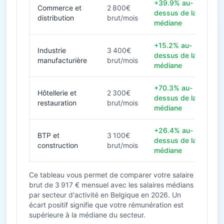
+39.9% au-
Commerce et
2 800€
dessus de la
distribution
brut/mois
médiane
+15.2% au-
Industrie
3 400€
dessus de la
manufacturière
brut/mois
médiane
+70.3% au-
Hôtellerie et
2 300€
dessus de la
restauration
brut/mois
médiane
+26.4% au-
BTP et
3 100€
dessus de la
construction
brut/mois
médiane
Ce tableau vous permet de comparer votre salaire
brut de 3 917 € mensuel avec les salaires médians
par secteur d'activité en Belgique en 2026. Un
écart positif signifie que votre rémunération est
supérieure à la médiane du secteur.