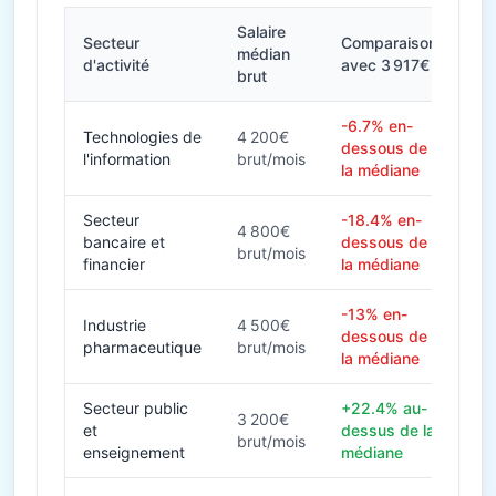
Salaire
Secteur
Comparaison
médian
d'activité
avec 3 917€
brut
-6.7% en-
Technologies de
4 200€
dessous de
l'information
brut/mois
la médiane
Secteur
-18.4% en-
4 800€
bancaire et
dessous de
brut/mois
financier
la médiane
-13% en-
Industrie
4 500€
dessous de
pharmaceutique
brut/mois
la médiane
Secteur public
+22.4% au-
3 200€
et
dessus de la
brut/mois
enseignement
médiane