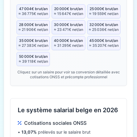
47 004€ brut/an
20 000€ brut/an
25 000€ brut/an
≈ 36 775€ net/an
≈ 15 647€ net/an
≈ 19 559€ net/an
28 000€ brut/an
30 000€ brut/an
32 000€ brut/an
≈ 21 906€ net/an
≈ 23 471€ net/an
≈ 25 036€ net/an
35 000€ brut/an
40 000€ brut/an
45 000€ brut/an
≈ 27 383€ net/an
≈ 31 295€ net/an
≈ 35 207€ net/an
50 000€ brut/an
≈ 39 118€ net/an
Cliquez sur un salaire pour voir sa conversion détaillée avec
cotisations ONSS et précompte professionnel
Le système salarial belge en 2026
Cotisations sociales ONSS
•
13,07%
prélevés sur le salaire brut