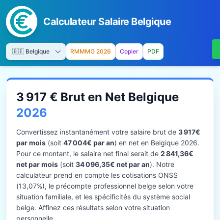
Calculateur Salaire Belgique
RMMMG 2026
Copier
PDF
3 917 € Brut en Net Belgique
2026
Convertissez instantanément votre salaire brut de
3 917€
par mois
(soit
47 004€ par an
) en net en Belgique 2026.
Pour ce montant, le salaire net final serait de
2 841,36€
net par mois
(soit
34 096,35€ net par an
). Notre
calculateur prend en compte les cotisations ONSS
(13,07%), le précompte professionnel belge selon votre
situation familiale, et les spécificités du système social
belge. Affinez ces résultats selon votre situation
personnelle.