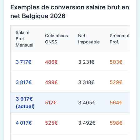
Exemples de conversion salaire brut en
net Belgique 2026
Salaire
Cotisations
Net
Précompte
Brut
ONSS
Imposable
Prof.
Mensuel
3 717€
486€
3 231€
503€
3 817€
499€
3 318€
529€
3 917€
512€
3 405€
564€
(actuel)
4 017€
525€
3 492€
598€