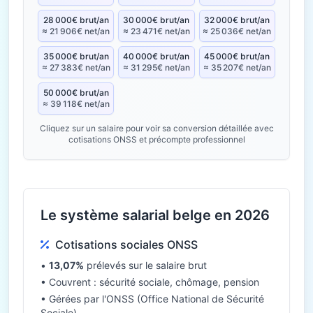
28 000€ brut/an
30 000€ brut/an
32 000€ brut/an
≈ 21 906€ net/an
≈ 23 471€ net/an
≈ 25 036€ net/an
35 000€ brut/an
40 000€ brut/an
45 000€ brut/an
≈ 27 383€ net/an
≈ 31 295€ net/an
≈ 35 207€ net/an
50 000€ brut/an
≈ 39 118€ net/an
Cliquez sur un salaire pour voir sa conversion détaillée avec
cotisations ONSS et précompte professionnel
Le système salarial belge en 2026
Cotisations sociales ONSS
•
13,07%
prélevés sur le salaire brut
• Couvrent : sécurité sociale, chômage, pension
• Gérées par l'ONSS (Office National de Sécurité
Sociale)