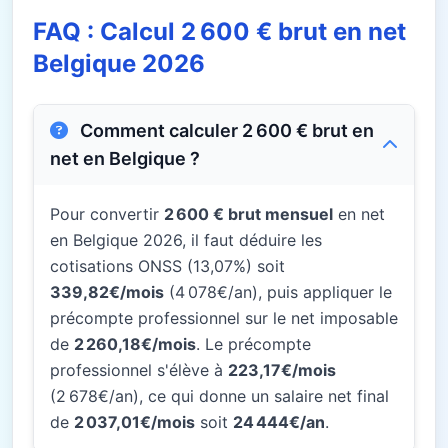
FAQ : Calcul 2 600 € brut en net
Belgique 2026
Comment calculer 2 600 € brut en
net en Belgique ?
Pour convertir
2 600 € brut mensuel
en net
en Belgique 2026, il faut déduire les
cotisations ONSS (13,07%) soit
339,82€/mois
(4 078€/an), puis appliquer le
précompte professionnel sur le net imposable
de
2 260,18€/mois
. Le précompte
professionnel s'élève à
223,17€/mois
(2 678€/an), ce qui donne un salaire net final
de
2 037,01€/mois
soit
24 444€/an
.