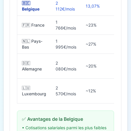
🇧🇪
2
13,07%
38h
Belgique
112€/mois
1
🇫🇷 France
~23%
35h
766€/mois
🇳🇱 Pays-
1
~27%
36-40
Bas
995€/mois
🇩🇪
2
~20%
38-40
Allemagne
080€/mois
🇱🇺
2
~12%
40h
Luxembourg
570€/mois
✅ Avantages de la Belgique
• Cotisations salariales parmi les plus faibles