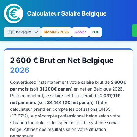
Calculateur Salaire Belgique
RMMMG 2026
Copier
PDF
2 600 € Brut en Net Belgique
2026
Convertissez instantanément votre salaire brut de
2 600€
par mois
(soit
31 200€ par an
) en net en Belgique 2026.
Pour ce montant, le salaire net final serait de
2 037,01€
net par mois
(soit
24 444,12€ net par an
). Notre
calculateur prend en compte les cotisations ONSS
(13,07%), le précompte professionnel belge selon votre
situation familiale, et les spécificités du système social
belge. Affinez ces résultats selon votre situation
personnelle.