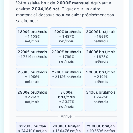
Votre salaire brut de
2 600€ mensuel
équivaut à
environ
2 034,16€ net
. Cliquez sur un autre
montant ci-dessous pour calculer précisément son
salaire net :
1 800€ brut/mois
1 900€ brut/mois
2 000€ brut/mois
≈ 1 408€
≈ 1 487€
≈ 1 565€
net/mois
net/mois
net/mois
2 200€ brut/mois
2 300€ brut/mois
2 400€ brut/mois
≈ 1 721€ net/mois
≈ 1 799€
≈ 1 878€
net/mois
net/mois
2 500€ brut/mois
2 700€ brut/mois
2 800€ brut/mois
≈ 1 956€
≈ 2 112€ net/mois
≈ 2 191€
net/mois
net/mois
2 900€ brut/mois
3 000€
3 100€ brut/mois
≈ 2 269€
brut/mois
≈ 2 425€
net/mois
≈ 2 347€
net/mois
net/mois
Annuel
31 200€ brut/an
20 000€ brut/an
25 000€ brut/an
≈ 24 410€ net/an
≈ 15 647€ net/an
≈ 19 559€ net/an