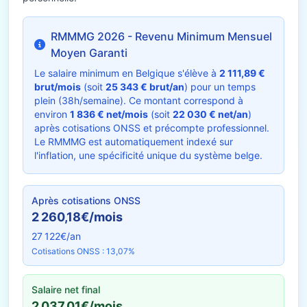
RMMMG 2026 - Revenu Minimum Mensuel
Moyen Garanti
Le salaire minimum en Belgique s'élève à
2 111,89 €
brut/mois
(soit
25 343 € brut/an
) pour un temps
plein (38h/semaine). Ce montant correspond à
environ
1 836 € net/mois
(soit
22 030 € net/an
)
après cotisations ONSS et précompte professionnel.
Le RMMMG est automatiquement indexé sur
l'inflation, une spécificité unique du système belge.
Après cotisations ONSS
2 260,18€/mois
27 122€/an
Cotisations ONSS : 13,07%
Salaire net final
2 037,01€/mois