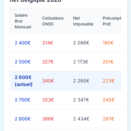
Salaire
Cotisations
Net
Précompte
Brut
ONSS
Imposable
Prof.
Mensuel
2 400€
314€
2 086€
180€
2 500€
327€
2 173€
201€
2 600€
340€
2 260€
223€
(actuel)
2 700€
353€
2 347€
245€
2 800€
366€
2 434€
267€