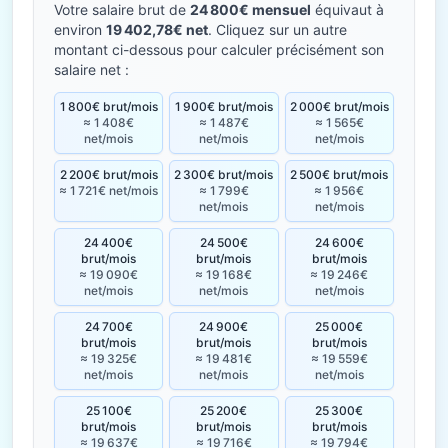
Votre salaire brut de
24 800€ mensuel
équivaut à
environ
19 402,78€ net
. Cliquez sur un autre
montant ci-dessous pour calculer précisément son
salaire net :
1 800€ brut/mois
1 900€ brut/mois
2 000€ brut/mois
≈ 1 408€
≈ 1 487€
≈ 1 565€
net/mois
net/mois
net/mois
2 200€ brut/mois
2 300€ brut/mois
2 500€ brut/mois
≈ 1 721€ net/mois
≈ 1 799€
≈ 1 956€
net/mois
net/mois
24 400€
24 500€
24 600€
brut/mois
brut/mois
brut/mois
≈ 19 090€
≈ 19 168€
≈ 19 246€
net/mois
net/mois
net/mois
24 700€
24 900€
25 000€
brut/mois
brut/mois
brut/mois
≈ 19 325€
≈ 19 481€
≈ 19 559€
net/mois
net/mois
net/mois
25 100€
25 200€
25 300€
brut/mois
brut/mois
brut/mois
≈ 19 637€
≈ 19 716€
≈ 19 794€