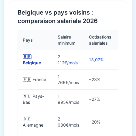
Belgique vs pays voisins :
comparaison salariale 2026
Salaire
Cotisations
Pays
Heures
minimum
salariales
🇧🇪
2
13,07%
38h
Belgique
112€/mois
1
🇫🇷 France
~23%
35h
766€/mois
🇳🇱 Pays-
1
~27%
36-40
Bas
995€/mois
🇩🇪
2
~20%
38-40
Allemagne
080€/mois