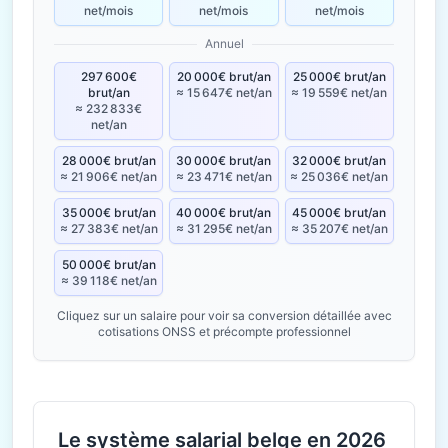
net/mois
net/mois
net/mois
Annuel
297 600€
20 000€ brut/an
25 000€ brut/an
brut/an
≈ 15 647€ net/an
≈ 19 559€ net/an
≈ 232 833€
net/an
28 000€ brut/an
30 000€ brut/an
32 000€ brut/an
≈ 21 906€ net/an
≈ 23 471€ net/an
≈ 25 036€ net/an
35 000€ brut/an
40 000€ brut/an
45 000€ brut/an
≈ 27 383€ net/an
≈ 31 295€ net/an
≈ 35 207€ net/an
50 000€ brut/an
≈ 39 118€ net/an
Cliquez sur un salaire pour voir sa conversion détaillée avec
cotisations ONSS et précompte professionnel
Le système salarial belge en 2026