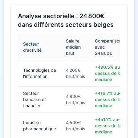
Analyse sectorielle : 24 800€
dans différents secteurs belges
Salaire
Comparaison
Secteur
médian
avec
d'activité
brut
24 800€
+490.5% au-
Technologies de
4 200€
dessus de la
l'information
brut/mois
médiane
Secteur
+416.7% au-
4 800€
bancaire et
dessus de la
brut/mois
financier
médiane
+451.1% au-
Industrie
4 500€
dessus de la
pharmaceutique
brut/mois
médiane