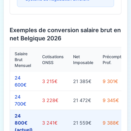
Exemples de conversion salaire brut en
net Belgique 2026
Salaire
Cotisations
Net
Précompte
Brut
ONSS
Imposable
Prof.
Mensuel
24
3 215€
21 385€
9 301€
600€
24
3 228€
21 472€
9 345€
700€
24
800€
3 241€
21 559€
9 388€
(actuel)