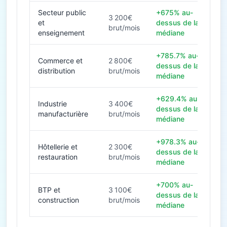
Secteur public
+675% au-
3 200€
et
dessus de la
brut/mois
enseignement
médiane
+785.7% au-
Commerce et
2 800€
dessus de la
distribution
brut/mois
médiane
+629.4% au-
Industrie
3 400€
dessus de la
manufacturière
brut/mois
médiane
+978.3% au-
Hôtellerie et
2 300€
dessus de la
restauration
brut/mois
médiane
+700% au-
BTP et
3 100€
dessus de la
construction
brut/mois
médiane