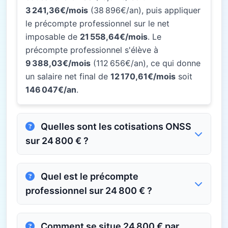
3 241,36€/mois
(38 896€/an), puis appliquer
le précompte professionnel sur le net
imposable de
21 558,64€/mois
. Le
précompte professionnel s'élève à
9 388,03€/mois
(112 656€/an), ce qui donne
un salaire net final de
12 170,61€/mois
soit
146 047€/an
.
Quelles sont les cotisations ONSS
sur 24 800 € ?
Quel est le précompte
professionnel sur 24 800 € ?
Comment se situe 24 800 € par