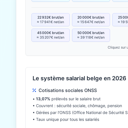
22 932€ brut/an
20 000€ brut/an
25 00
≈ 17 941€ net/an
≈ 15 647€ net/an
≈ 19 5
45 000€ brut/an
50 000€ brut/an
≈ 35 207€ net/an
≈ 39 118€ net/an
Cliquez sur 
Le système salarial belge en 2026
Cotisations sociales ONSS
•
13,07%
prélevés sur le salaire brut
• Couvrent : sécurité sociale, chômage, pension
• Gérées par l'ONSS (Office National de Sécurité S
• Taux unique pour tous les salariés