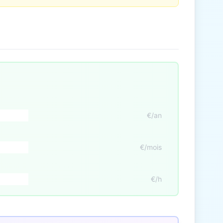
€/an
€/mois
€/h