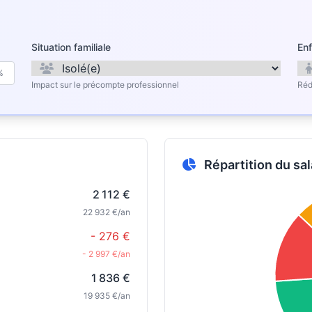
Situation familiale
Enf
%
Impact sur le précompte professionnel
Réd
Répartition du sal
2 112 €
22 932 €/an
- 276 €
- 2 997 €/an
1 836 €
19 935 €/an