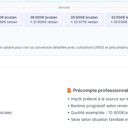
Annuel
0€ brut/an
28 000€ brut/an
30 000€ brut/an
32 000€ b
59€ net/an
≈ 21 906€ net/an
≈ 23 471€ net/an
≈ 25 036€
un salaire pour voir sa conversion détaillée avec cotisations ONSS et précompte 
Précompte professionne
• Impôt prélevé à la source sur 
• Barème progressif selon reve
ociale)
• Quotité exemptée : 10 900€/a
• Varie selon situation familiale 