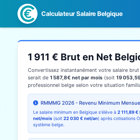
Calculateur Salaire Belgique
1 911 € Brut en Net Belg
Convertissez instantanément votre salaire bru
serait de
1 587,8€ net par mois
(soit
19 053,59
professionnel belge selon votre situation familia
RMMMG 2026 - Revenu Minimum Mensuel
Le salaire minimum en Belgique s'élève à
2 111,89 €
net/mois
(soit
22 030 € net/an
) après cotisations 
système belge.