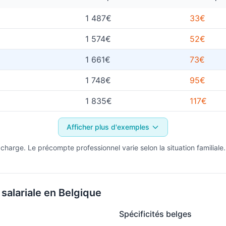
1 487€
33€
1 574€
52€
1 661€
73€
1 748€
95€
1 835€
117€
Afficher plus d'exemples
 charge. Le précompte professionnel varie selon la situation familiale.
salariale en Belgique
Spécificités belges