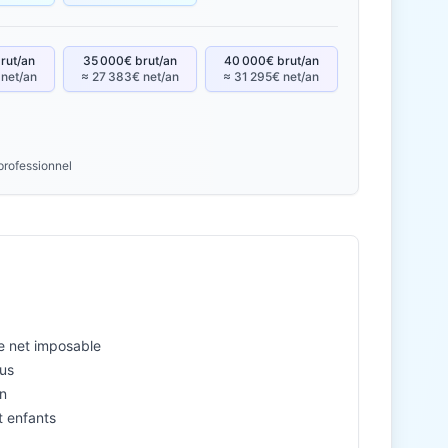
rut/an
35 000€ brut/an
40 000€ brut/an
 net/an
≈ 27 383€ net/an
≈ 31 295€ net/an
professionnel
l
le net imposable
nus
n
et enfants