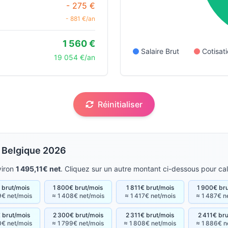
- 275 €
- 881 €/an
1 560 €
Salaire Brut
Cotisa
19 054 €/an
Réinitialiser
 Belgique 2026
viron
1 495,11€ net
. Cliquez sur un autre montant ci-dessous pour cal
€ brut/mois
1 800€ brut/mois
1 811€ brut/mois
1 900€ br
9€ net/mois
≈ 1 408€ net/mois
≈ 1 417€ net/mois
≈ 1 487€ n
 brut/mois
2 300€ brut/mois
2 311€ brut/mois
2 411€ br
0€ net/mois
≈ 1 799€ net/mois
≈ 1 808€ net/mois
≈ 1 886€ n