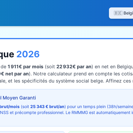
ique
2026
t de
1 911€ par mois
(soit
22 932€ par an
) en net en Belgiq
€ net par an
). Notre calculateur prend en compte les coti
le, et les spécificités du système social belge. Affinez ces 
 Moyen Garanti
 brut/mois
(soit
25 343 € brut/an
) pour un temps plein (38h/semain
ONSS et précompte professionnel. Le RMMMG est automatiquement inde