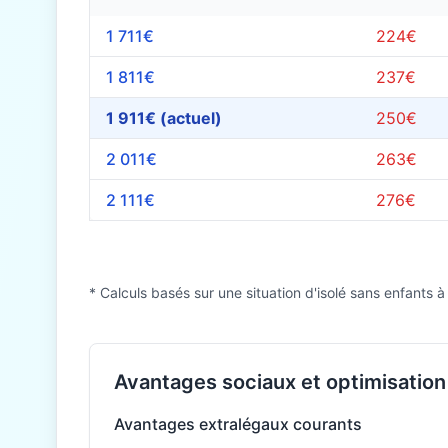
1 711€
224€
1 811€
237€
1 911€ (actuel)
250€
2 011€
263€
2 111€
276€
* Calculs basés sur une situation d'isolé sans enfants à
Avantages sociaux et optimisation 
Avantages extralégaux courants