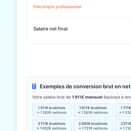
Précompte professionnel
Salaire net final
Exemples de conversion brut en net
Votre salaire brut de
1 911€ mensuel
équivaut à en
1 511€ brut/mois
1 611€ brut/mois
1 711
≈ 1 182€ net/mois
≈ 1 260€ net/mois
≈ 1 33
2 111€ brut/mois
2 200€ brut/mois
2 211€
≈ 1 652€ net/mois
≈ 1 721€ net/mois
≈ 1 73