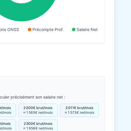
tions ONSS
Précompte Prof.
Salaire Net
culer précisément son salaire net :
ut/mois
2 000€ brut/mois
2 011€ brut/mois
et/mois
≈ 1 565€ net/mois
≈ 1 573€ net/mois
ut/mois
2 500€ brut/mois
et/mois
≈ 1 956€ net/mois