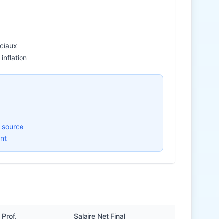
ociaux
inflation
 source
ent
Prof.
Salaire Net Final