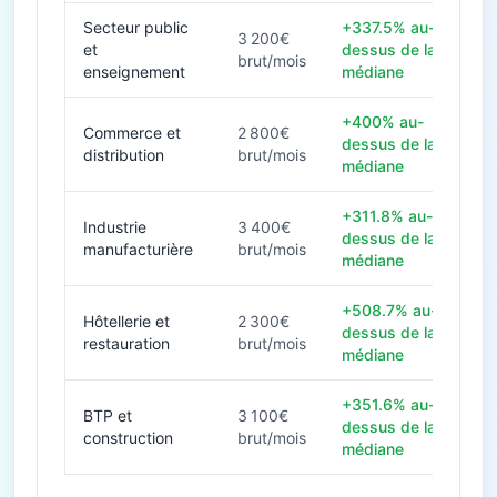
Secteur public
+337.5% au-
3 200€
et
dessus de la
brut/mois
enseignement
médiane
+400% au-
Commerce et
2 800€
dessus de la
distribution
brut/mois
médiane
+311.8% au-
Industrie
3 400€
dessus de la
manufacturière
brut/mois
médiane
+508.7% au-
Hôtellerie et
2 300€
dessus de la
restauration
brut/mois
médiane
+351.6% au-
BTP et
3 100€
dessus de la
construction
brut/mois
médiane