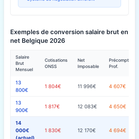
Exemples de conversion salaire brut en
net Belgique 2026
Salaire
Cotisations
Net
Précompte
Brut
ONSS
Imposable
Prof.
Mensuel
13
1 804€
11 996€
4 607€
800€
13
1 817€
12 083€
4 650€
900€
14
000€
1 830€
12 170€
4 694€
(actuel)