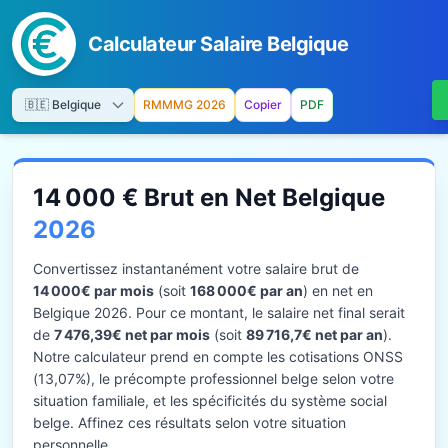
Calculateur Salaire Belgique
RMMMG 2026
Copier
PDF
14 000 € Brut en Net Belgique
2026
Convertissez instantanément votre salaire brut de
14 000€ par mois
(soit
168 000€ par an
) en net en
Belgique 2026. Pour ce montant, le salaire net final serait
de
7 476,39€ net par mois
(soit
89 716,7€ net par an
).
Notre calculateur prend en compte les cotisations ONSS
(13,07%), le précompte professionnel belge selon votre
situation familiale, et les spécificités du système social
belge. Affinez ces résultats selon votre situation
personnelle.