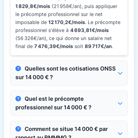
1 829,8€/mois
(21 958€/an), puis appliquer
le précompte professionnel sur le net
imposable de
12 170,2€/mois
. Le précompte
professionnel s'élève à
4 693,81€/mois
(56 326€/an), ce qui donne un salaire net
final de
7 476,39€/mois
soit
89 717€/an
.
Quelles sont les cotisations ONSS
sur 14 000 € ?
Quel est le précompte
professionnel sur 14 000 € ?
Comment se situe 14 000 € par
rapport au RMMMG ?