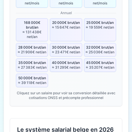
net/mois
net/mois
net/mois
Annuel
168 000€
20 000€ brut/an
25 000€ brut/an
brut/an
≈ 15 647€ net/an
≈ 19 559€ net/an
≈ 131 438€
net/an
28 000€ brut/an
30 000€ brut/an
32 000€ brut/an
≈ 21 906€ net/an
≈ 23 471€ net/an
≈ 25 036€ net/an
35 000€ brut/an
40 000€ brut/an
45 000€ brut/an
≈ 27 383€ net/an
≈ 31 295€ net/an
≈ 35 207€ net/an
50 000€ brut/an
≈ 39 118€ net/an
Cliquez sur un salaire pour voir sa conversion détaillée avec
cotisations ONSS et précompte professionnel
Le système salarial belge en 2026