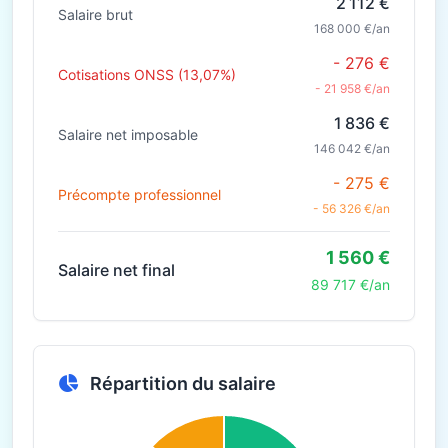
2 112 €
Salaire brut
168 000 €/an
- 276 €
Cotisations ONSS (13,07%)
- 21 958 €/an
1 836 €
Salaire net imposable
146 042 €/an
- 275 €
Précompte professionnel
- 56 326 €/an
1 560 €
Salaire net final
89 717 €/an
Répartition du salaire