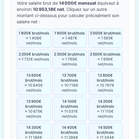
Votre salaire brut de
14 000€ mensuel
équivaut à
environ
10 953,18€ net
. Cliquez sur un autre
montant ci-dessous pour calculer précisément son
salaire net :
1 800€ brut/mois
1 900€ brut/mois
2 000€ brut/mois
≈ 1 408€
≈ 1 487€
≈ 1 565€
net/mois
net/mois
net/mois
2 200€ brut/mois
2 300€ brut/mois
2 500€ brut/mois
≈ 1 721€ net/mois
≈ 1 799€
≈ 1 956€
net/mois
net/mois
13 600€
13 700€
13 800€
brut/mois
brut/mois
brut/mois
≈ 10 640€
≈ 10 718€
≈ 10 797€
net/mois
net/mois
net/mois
13 900€
14 100€
14 200€
brut/mois
brut/mois
brut/mois
≈ 10 875€
≈ 11 031€
≈ 11 110€
net/mois
net/mois
net/mois
14 300€
14 400€
14 500€
brut/mois
brut/mois
brut/mois
≈ 11 188€
≈ 11 266€
≈ 11 344€