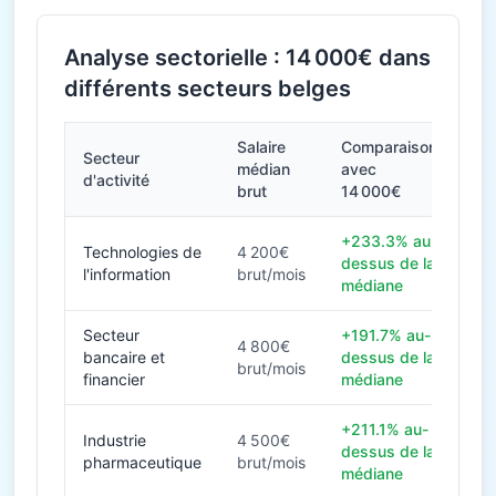
Analyse sectorielle : 14 000€ dans
différents secteurs belges
Salaire
Comparaison
Secteur
médian
avec
d'activité
brut
14 000€
+233.3% au-
Technologies de
4 200€
dessus de la
l'information
brut/mois
médiane
Secteur
+191.7% au-
4 800€
bancaire et
dessus de la
brut/mois
financier
médiane
+211.1% au-
Industrie
4 500€
dessus de la
pharmaceutique
brut/mois
médiane