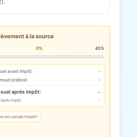
).
lèvement à la source
rélèvement à la source
0%
45%
uel avant impôt:
-
nsuel prélevé:
-
suel après impôt:
-
 après impôt:
-
 est calculé l'impôt?