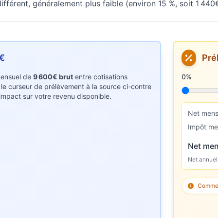
fférent, généralement plus faible (environ 15 %, soit 1 440€
0€
Pré
 mensuel de
9 600€ brut
entre cotisations
Taux de p
0%
z le curseur de prélèvement à la source ci-contre
r impact sur votre revenu disponible.
Net mens
Impôt me
Net men
Net annuel
Comment