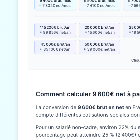
9 400€ brut/mois
9 500€ brut/mois
9 700€
≈ 7 332€ net/mois
≈ 7 410€ net/mois
≈ 7 56
115 200€ brut/an
20 000€ brut/an
25 00
≈ 89 856€ net/an
≈ 15 600€ net/an
≈ 19 5
45 000€ brut/an
50 000€ brut/an
≈ 35 100€ net/an
≈ 39 000€ net/an
Cliqu
Comment calculer 9 600€ net à par
La conversion de
9 600€ brut en net
en Fra
compte différentes cotisations sociales dont
Pour un salarié non-cadre, environ 22% du sal
pourcentage peut atteindre 25 % (2 400€) e