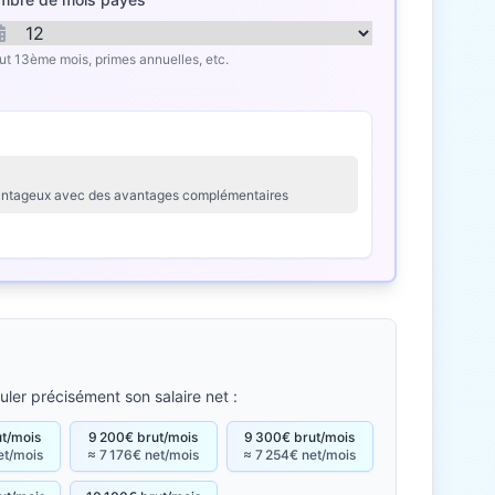
lut 13ème mois, primes annuelles, etc.
avantageux avec des avantages complémentaires
uler précisément son salaire net :
ut/mois
9 200€ brut/mois
9 300€ brut/mois
et/mois
≈ 7 176€ net/mois
≈ 7 254€ net/mois