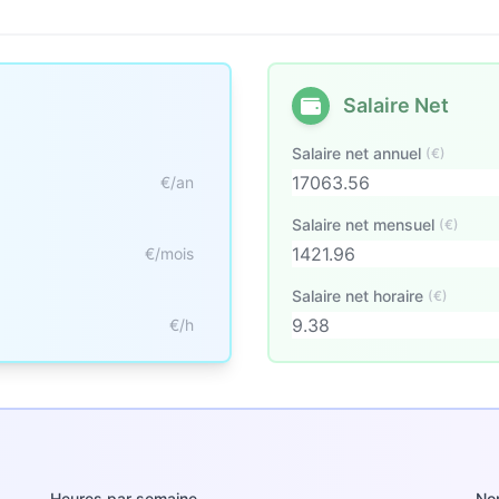
Salaire Net
Salaire net annuel
(€)
€/an
Salaire net mensuel
(€)
€/mois
Salaire net horaire
(€)
€/h
Heures par semaine
No