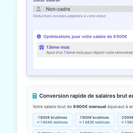
Déductions sociales adaptées à votre statut
Optimisations pour votre salaire de 9 600€
13ème mois
Ajout d'un 13ème mois pour répartir votre rémunérat
Conversion rapide de salaires brut 
Votre salaire brut de
9 600€ mensuel
équivaut à e
1 800€ brut/mois
1 900€ brut/mois
2 000€
≈ 1 404€ net/mois
≈ 1 482€ net/mois
≈ 1 56