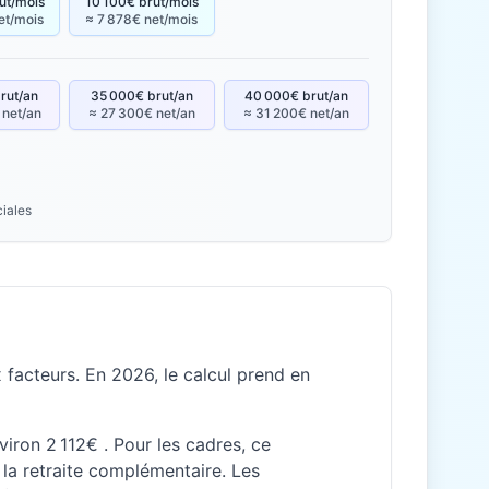
ut/mois
10 100€ brut/mois
et/mois
≈ 7 878€ net/mois
rut/an
35 000€ brut/an
40 000€ brut/an
 net/an
≈ 27 300€ net/an
≈ 31 200€ net/an
ciales
facteurs. En 2026, le calcul prend en
viron 2 112€ . Pour les cadres, ce
la retraite complémentaire. Les