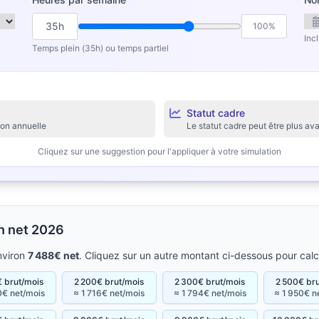
35h
100%
Inc
Temps plein (35h) ou temps partiel
Statut cadre
ion annuelle
Le statut cadre peut être plus 
Cliquez sur une suggestion pour l'appliquer à votre simulation
en net 2026
nviron
7 488€ net
. Cliquez sur un autre montant ci-dessous pour calc
 brut/mois
2 200€ brut/mois
2 300€ brut/mois
2 500€ br
0€ net/mois
≈ 1 716€ net/mois
≈ 1 794€ net/mois
≈ 1 950€ n