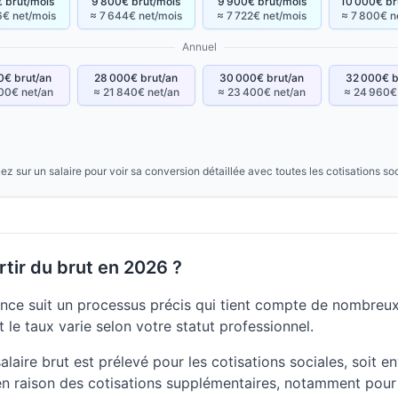
 brut/mois
9 800€ brut/mois
9 900€ brut/mois
10 000€ br
6€ net/mois
≈ 7 644€ net/mois
≈ 7 722€ net/mois
≈ 7 800€ n
Annuel
0€ brut/an
28 000€ brut/an
30 000€ brut/an
32 000€ b
00€ net/an
≈ 21 840€ net/an
≈ 23 400€ net/an
≈ 24 960€
ez sur un salaire pour voir sa conversion détaillée avec toutes les cotisations so
tir du brut en 2026 ?
nce suit un processus précis qui tient compte de nombreux 
 le taux varie selon votre statut professionnel.
aire brut est prélevé pour les cotisations sociales, soit en
n raison des cotisations supplémentaires, notamment pour 