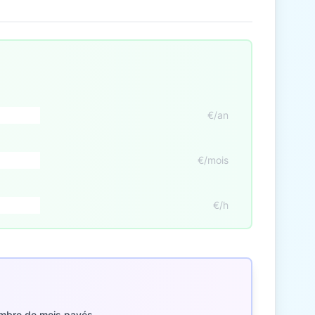
€/an
€/mois
€/h
mbre de mois payés