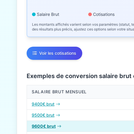
Salaire Brut
Cotisations
Les montants affichés varient selon vos paramètres (statut, te
des résultats plus précis, ajustez ces options selon votre situ
Voir les cotisations
Exemples de conversion salaire brut
SALAIRE BRUT MENSUEL
Conversions de salaire brut en net en 2026
9400€ brut
9500€ brut
9600€ brut