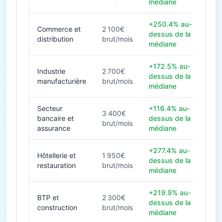
médiane
+250.4% au-
Commerce et
2 100€
dessus de la
distribution
brut/mois
médiane
+172.5% au-
Industrie
2 700€
dessus de la
manufacturière
brut/mois
médiane
Secteur
+116.4% au-
3 400€
bancaire et
dessus de la
brut/mois
assurance
médiane
+277.4% au-
Hôtellerie et
1 950€
dessus de la
restauration
brut/mois
médiane
+219.9% au-
BTP et
2 300€
dessus de la
construction
brut/mois
médiane