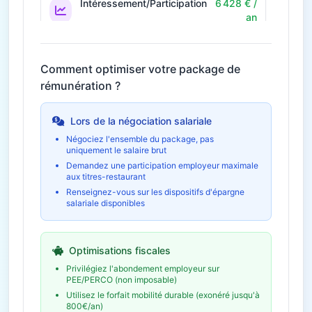
Intéressement/Participation
6 428 € /
an
Prime annuelle selon résultats
Économie fiscale potentielle
1 928€
Comment optimiser votre package de
rémunération ?
42€ / mois
Télétravail
504 € / an
Économies et indemnités forfaitaires
Lors de la négociation salariale
Négociez l'ensemble du package, pas
uniquement le salaire brut
Formation et
1 120 € /
développement
an
Demandez une participation employeur maximale
aux titres-restaurant
Budget formation personnel
Renseignez-vous sur les dispositifs d'épargne
salariale disponibles
Épargne salariale
9 642 € /
(PEE/PERCO)
an
Abondement employeur
Optimisations fiscales
Économie fiscale potentielle
2 893€
Privilégiez l'abondement employeur sur
PEE/PERCO (non imposable)
Utilisez le forfait mobilité durable (exonéré jusqu'à
800€/an)