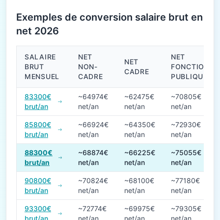
Exemples de conversion salaire brut en
net 2026
SALAIRE
NET
NET
NET
BRUT
NON-
FONCTION
CADRE
MENSUEL
CADRE
PUBLIQUE
Conversions de salaire brut en net en 2026
83300€
~64974€
~62475€
~70805€
brut/an
net/an
net/an
net/an
85800€
~66924€
~64350€
~72930€
brut/an
net/an
net/an
net/an
88300€
~68874€
~66225€
~75055€
brut/an
net/an
net/an
net/an
90800€
~70824€
~68100€
~77180€
brut/an
net/an
net/an
net/an
93300€
~72774€
~69975€
~79305€
brut/an
net/an
net/an
net/an