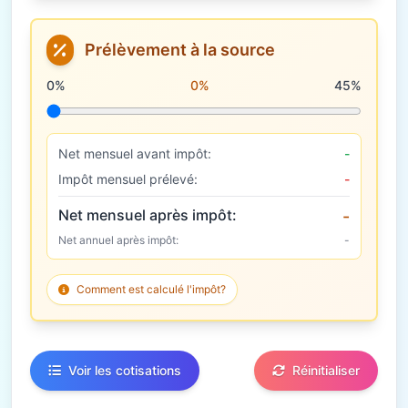
Prélèvement à la source
Taux de prélèvement à la source
0%
0%
45%
Net mensuel avant impôt:
-
Impôt mensuel prélevé:
-
Net mensuel après impôt:
-
Net annuel après impôt:
-
Comment est calculé l'impôt?
Voir les cotisations
Réinitialiser