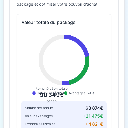
package et optimiser votre pouvoir d'achat.
Valeur totale du package
Rémunération totale
Salaire net (76%)
Avantages (24%)
90 349€
par an
68 874€
Salaire net annuel
+21 475€
Valeur avantages
+4 821€
Économies fiscales