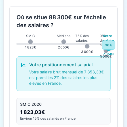
Où se situe 88 300€ sur l'échelle
des salaires ?
SMIC
Médiane
75% des
95%
Votre
salariés
des
salaire
salariés
98%
1 823€
2 050€
3 000€
7 358€
5 000€
Votre positionnement salarial
Votre salaire brut mensuel de 7 358,33€
est parmi les 2% des salaires les plus
élevés en France.
SMIC 2026
1 823,03€
Environ 15% des salariés en France