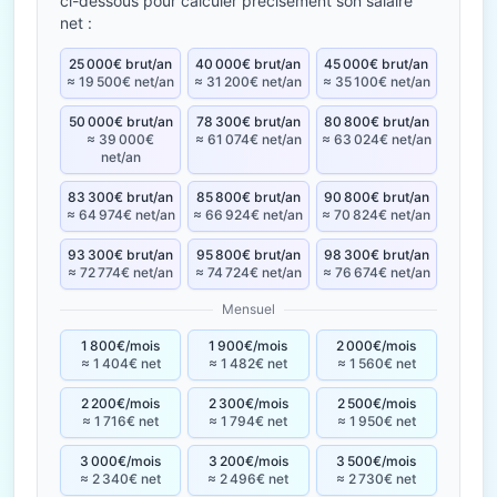
ci-dessous pour calculer précisément son salaire
net :
25 000€ brut/an
40 000€ brut/an
45 000€ brut/an
≈ 19 500€ net/an
≈ 31 200€ net/an
≈ 35 100€ net/an
50 000€ brut/an
78 300€ brut/an
80 800€ brut/an
≈ 39 000€
≈ 61 074€ net/an
≈ 63 024€ net/an
net/an
83 300€ brut/an
85 800€ brut/an
90 800€ brut/an
≈ 64 974€ net/an
≈ 66 924€ net/an
≈ 70 824€ net/an
93 300€ brut/an
95 800€ brut/an
98 300€ brut/an
≈ 72 774€ net/an
≈ 74 724€ net/an
≈ 76 674€ net/an
Mensuel
1 800€/mois
1 900€/mois
2 000€/mois
≈ 1 404€ net
≈ 1 482€ net
≈ 1 560€ net
2 200€/mois
2 300€/mois
2 500€/mois
≈ 1 716€ net
≈ 1 794€ net
≈ 1 950€ net
3 000€/mois
3 200€/mois
3 500€/mois
≈ 2 340€ net
≈ 2 496€ net
≈ 2 730€ net