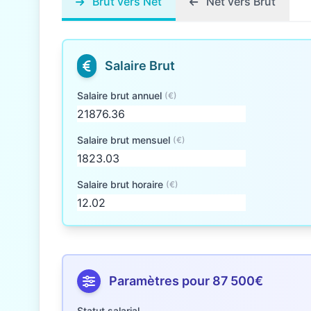
Brut vers Net
Net vers Brut
Salaire Brut
Salaire brut annuel
(€)
Salaire brut mensuel
(€)
Salaire brut horaire
(€)
Paramètres pour 87 500€
Statut salarial