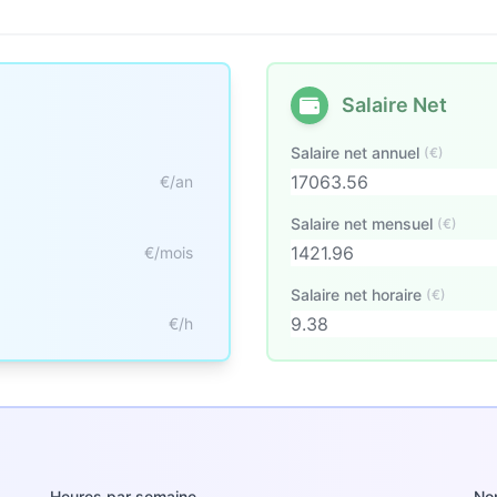
Salaire Net
Salaire net annuel
(€)
€/an
Salaire net mensuel
(€)
€/mois
Salaire net horaire
(€)
€/h
Heures par semaine
No