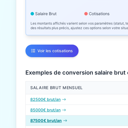
Salaire Brut
Cotisations
Les montants affichés varient selon vos paramètres (statut, te
des résultats plus précis, ajustez ces options selon votre situ
Voir les cotisations
Exemples de conversion salaire brut
SALAIRE BRUT MENSUEL
Conversions de salaire brut en net en 2026
82500€ brut/an
85000€ brut/an
87500€ brut/an