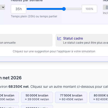
35h
100%
Inc
Temps plein (35h) ou temps partiel
Statut cadre
ion annuelle
Le statut cadre peut être plus 
Cliquez sur une suggestion pour l'appliquer à votre simulation
en net 2026
viron
68 250€ net
. Cliquez sur un autre montant ci-dessous pour cal
0€ brut/an
50 000€ brut/an
77 500€ brut/an
80 000€ b
00€ net/an
≈ 39 000€ net/an
≈ 60 450€ net/an
≈ 62 400€