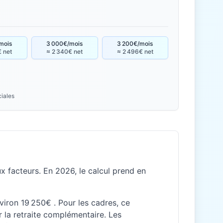
mois
3 000€/mois
3 200€/mois
€ net
≈ 2 340€ net
≈ 2 496€ net
ciales
 facteurs. En 2026, le calcul prend en
nviron 19 250€ . Pour les cadres, ce
 la retraite complémentaire. Les