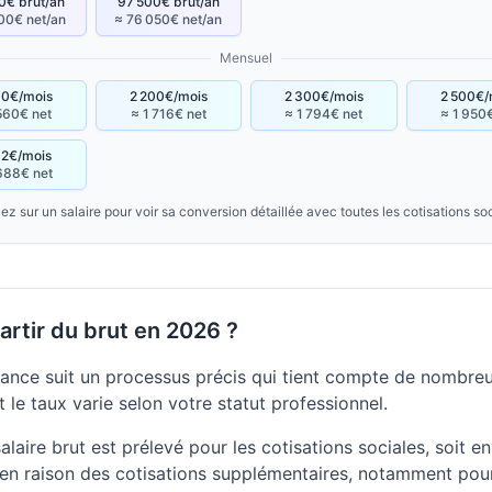
0€ brut/an
97 500€ brut/an
00€ net/an
≈ 76 050€ net/an
Mensuel
00€/mois
2 200€/mois
2 300€/mois
2 500€/
560€ net
≈ 1 716€ net
≈ 1 794€ net
≈ 1 950
92€/mois
688€ net
ez sur un salaire pour voir sa conversion détaillée avec toutes les cotisations so
rtir du brut en 2026 ?
rance suit un processus précis qui tient compte de nombreux
 le taux varie selon votre statut professionnel.
laire brut est prélevé pour les cotisations sociales, soit e
en raison des cotisations supplémentaires, notamment pour