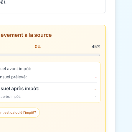
€).
lèvement à la source
rélèvement à la source
0%
45%
uel avant impôt:
-
nsuel prélevé:
-
suel après impôt:
-
 après impôt:
-
 est calculé l'impôt?