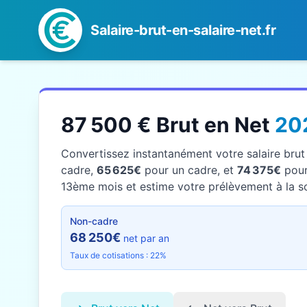
Salaire-brut-en-salaire-net.fr
87 500 € Brut en Net
20
Convertissez instantanément votre salaire bru
cadre,
65 625€
pour un cadre, et
74 375€
pour 
13ème mois et estime votre prélèvement à la sou
Non-cadre
68 250€
net par an
Taux de cotisations : 22%