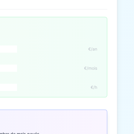
€/an
€/mois
€/h
mbre de mois payés