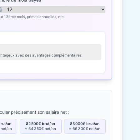
lut 13ème mois, primes annuelles, etc.
avantageux avec des avantages complémentaires
culer précisément son salaire net :
rut/an
82 500€ brut/an
85 000€ brut/an
 net/an
≈ 64 350€ net/an
≈ 66 300€ net/an