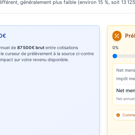
fférent, généralement plus faible (environ 15 %, soit 13 125
00€
Pré
 annuel de
87 500€ brut
entre cotisations
Taux de p
0%
z le curseur de prélèvement à la source ci-contre
r impact sur votre revenu disponible.
Net mens
Impôt me
Net men
Net annuel
Comment