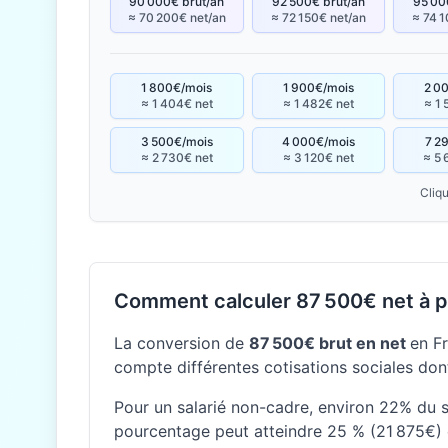
90 000€ brut/an
92 500€ brut/an
95 00
≈ 70 200€ net/an
≈ 72 150€ net/an
≈ 74 1
1 800€/mois
1 900€/mois
2 0
≈ 1 404€ net
≈ 1 482€ net
≈ 1 
3 500€/mois
4 000€/mois
7 2
≈ 2 730€ net
≈ 3 120€ net
≈ 5 
Cliqu
Comment calculer 87 500€ net à pa
La conversion de
87 500€ brut en net
en F
compte différentes cotisations sociales dont
Pour un salarié non-cadre, environ 22% du sa
pourcentage peut atteindre 25 % (21 875€) 