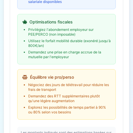
salariale disponibles
Épargne salariale
11 269 € /
(PEE/PERCO)
an
Abondement employeur
Optimisations fiscales
Économie fiscale potentielle
3 381€
Privilégiez l'abondement employeur sur
PEE/PERCO (non imposable)
Utilisez le forfait mobilité durable (exonéré jusqu'à
800€/an)
Demandez une prise en charge accrue de la
mutuelle par l'employeur
Équilibre vie pro/perso
Négociez des jours de télétravail pour réduire les
frais de transport
Demandez des RTT supplémentaires plutôt
qu'une légère augmentation
Explorez les possibilités de temps partiel à 90%
ou 80% selon vos besoins
Les montants indiqués sont des estimations basées sur