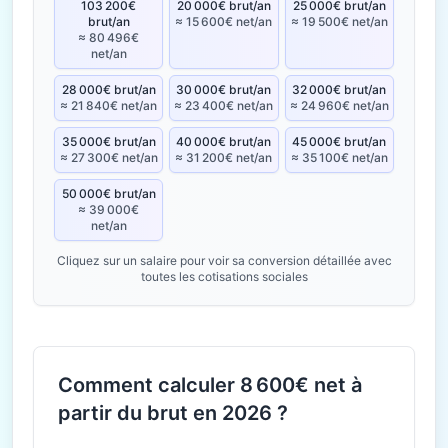
103 200€
20 000€ brut/an
25 000€ brut/an
brut/an
≈ 15 600€ net/an
≈ 19 500€ net/an
≈ 80 496€
net/an
28 000€ brut/an
30 000€ brut/an
32 000€ brut/an
≈ 21 840€ net/an
≈ 23 400€ net/an
≈ 24 960€ net/an
35 000€ brut/an
40 000€ brut/an
45 000€ brut/an
≈ 27 300€ net/an
≈ 31 200€ net/an
≈ 35 100€ net/an
50 000€ brut/an
≈ 39 000€
net/an
Cliquez sur un salaire pour voir sa conversion détaillée avec
toutes les cotisations sociales
Comment calculer 8 600€ net à
partir du brut en 2026 ?