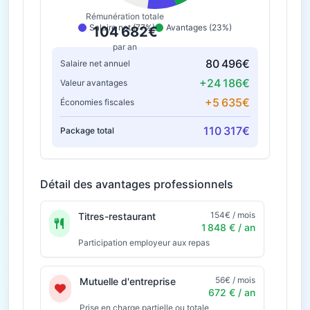
Rémunération totale
Salaire net (77%)
Avantages (23%)
104 682€
par an
80 496€
Salaire net annuel
+24 186€
Valeur avantages
+5 635€
Économies fiscales
110 317€
Package total
Détail des avantages professionnels
154€ / mois
Titres-restaurant
1 848 € / an
Participation employeur aux repas
56€ / mois
Mutuelle d'entreprise
672 € / an
Prise en charge partielle ou totale