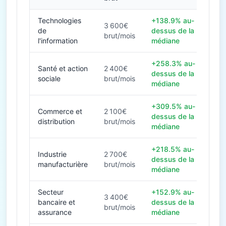
Technologies
+138.9% au-
3 600€
de
dessus de la
brut/mois
l'information
médiane
+258.3% au-
Santé et action
2 400€
dessus de la
sociale
brut/mois
médiane
+309.5% au-
Commerce et
2 100€
dessus de la
distribution
brut/mois
médiane
+218.5% au-
Industrie
2 700€
dessus de la
manufacturière
brut/mois
médiane
Secteur
+152.9% au-
3 400€
bancaire et
dessus de la
brut/mois
assurance
médiane