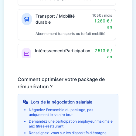
105€ / mois
Transport / Mobilité
1 260 € /
durable
an
Abonnement transports ou forfait mobilité
Intéressement/Participation
7 513 € /
an
Prime annuelle selon résultats
Économie fiscale potentielle
2 254€
Comment optimiser votre package de
rémunération ?
42€ / mois
Télétravail
504 € / an
Économies et indemnités forfaitaires
Lors de la négociation salariale
Négociez l'ensemble du package, pas
uniquement le salaire brut
Formation et
1 120 € /
développement
an
Demandez une participation employeur maximale
aux titres-restaurant
Budget formation personnel
Renseignez-vous sur les dispositifs d'épargne