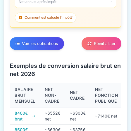
Net annuel après impôt:
-
Comment est calculé l'impôt?
Voir les cotisations
Réinitialiser
Exemples de conversion salaire brut en
net 2026
SALAIRE
NET
NET
NET
BRUT
NON-
FONCTION
CADRE
MENSUEL
CADRE
PUBLIQUE
Conversions de salaire brut en net en 2026
8400€
~6552€
~6300€
~7140€ net
brut
net
net
8500€
~6630€
~6375€