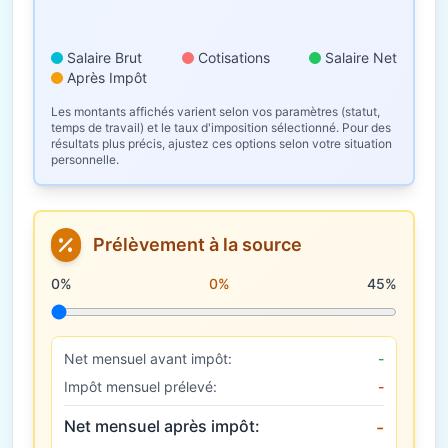
Salaire Brut
Cotisations
Salaire Net
Après Impôt
Les montants affichés varient selon vos paramètres (statut,
temps de travail) et le taux d'imposition sélectionné. Pour des
résultats plus précis, ajustez ces options selon votre situation
personnelle.
Prélèvement à la source
Taux de prélèvement à la source
0%
0%
45%
Net mensuel avant impôt:
-
Impôt mensuel prélevé:
-
Net mensuel après impôt:
-