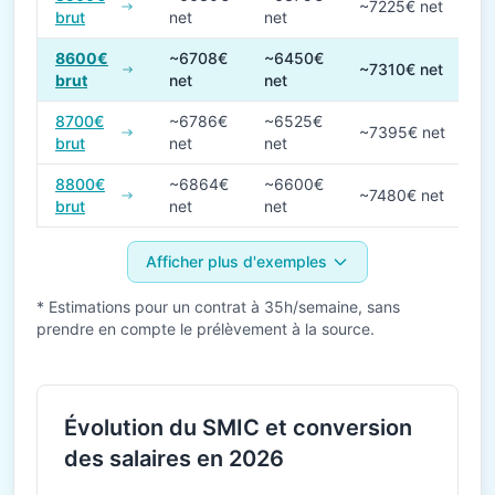
~7225€ net
brut
net
net
8600€
~6708€
~6450€
~7310€ net
brut
net
net
8700€
~6786€
~6525€
~7395€ net
brut
net
net
8800€
~6864€
~6600€
~7480€ net
brut
net
net
Afficher plus d'exemples
* Estimations pour un contrat à 35h/semaine, sans
prendre en compte le prélèvement à la source.
Évolution du SMIC et conversion
des salaires en 2026