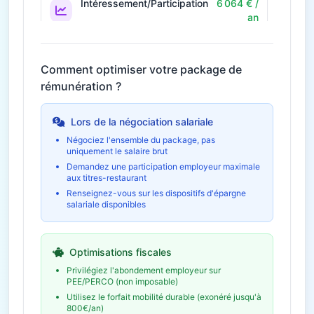
Intéressement/Participation
6 064 € /
an
Prime annuelle selon résultats
Économie fiscale potentielle
1 819€
Comment optimiser votre package de
rémunération ?
42€ / mois
Télétravail
504 € / an
Économies et indemnités forfaitaires
Lors de la négociation salariale
Négociez l'ensemble du package, pas
uniquement le salaire brut
Formation et
1 120 € /
développement
an
Demandez une participation employeur maximale
aux titres-restaurant
Budget formation personnel
Renseignez-vous sur les dispositifs d'épargne
salariale disponibles
Épargne salariale
9 096 € /
(PEE/PERCO)
an
Abondement employeur
Optimisations fiscales
Économie fiscale potentielle
2 729€
Privilégiez l'abondement employeur sur
PEE/PERCO (non imposable)
Utilisez le forfait mobilité durable (exonéré jusqu'à
800€/an)