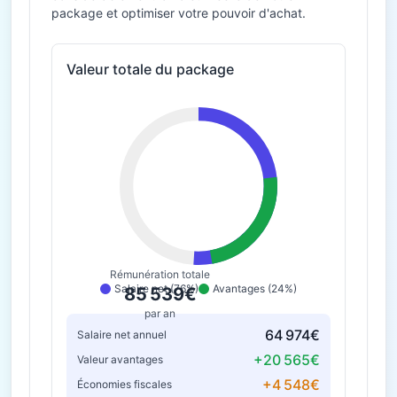
package et optimiser votre pouvoir d'achat.
Valeur totale du package
Rémunération totale
Salaire net (76%)
Avantages (24%)
85 539€
par an
64 974€
Salaire net annuel
+20 565€
Valeur avantages
+4 548€
Économies fiscales