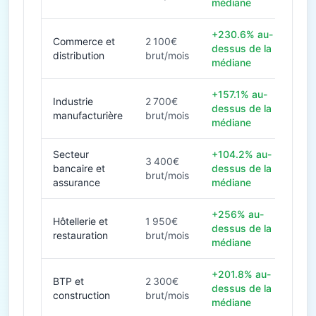
médiane
+230.6% au-
Commerce et
2 100€
dessus de la
distribution
brut/mois
médiane
+157.1% au-
Industrie
2 700€
dessus de la
manufacturière
brut/mois
médiane
Secteur
+104.2% au-
3 400€
bancaire et
dessus de la
brut/mois
assurance
médiane
+256% au-
Hôtellerie et
1 950€
dessus de la
restauration
brut/mois
médiane
+201.8% au-
BTP et
2 300€
dessus de la
construction
brut/mois
médiane