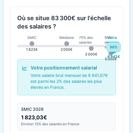
Où se situe 83 300€ sur l'échelle
des salaires ?
SMIC
Médiane
75% des
95%
Votre
salariés
des
salaire
salariés
98%
1 823€
2 050€
3 000€
6 942€
5 000€
Votre positionnement salarial
Votre salaire brut mensuel de 6 941,67€
est parmi les 2% des salaires les plus
élevés en France.
SMIC 2026
1 823,03€
Environ 15% des salariés en France