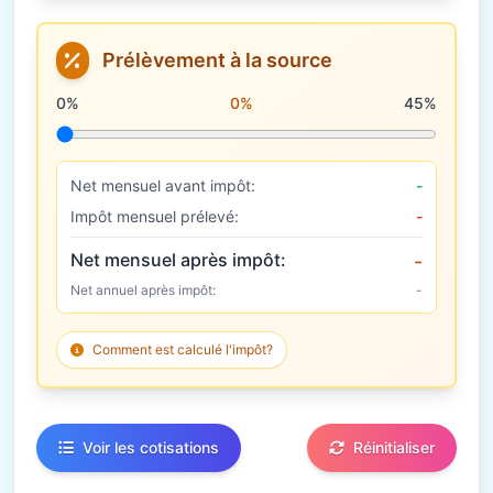
Prélèvement à la source
Taux de prélèvement à la source
0%
0%
45%
Net mensuel avant impôt:
-
Impôt mensuel prélevé:
-
Net mensuel après impôt:
-
Net annuel après impôt:
-
Comment est calculé l'impôt?
Voir les cotisations
Réinitialiser