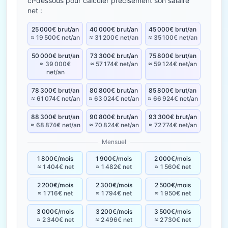
ci-dessous pour calculer précisément son salaire
net :
25 000€ brut/an
40 000€ brut/an
45 000€ brut/an
≈ 19 500€ net/an
≈ 31 200€ net/an
≈ 35 100€ net/an
50 000€ brut/an
73 300€ brut/an
75 800€ brut/an
≈ 39 000€
≈ 57 174€ net/an
≈ 59 124€ net/an
net/an
78 300€ brut/an
80 800€ brut/an
85 800€ brut/an
≈ 61 074€ net/an
≈ 63 024€ net/an
≈ 66 924€ net/an
88 300€ brut/an
90 800€ brut/an
93 300€ brut/an
≈ 68 874€ net/an
≈ 70 824€ net/an
≈ 72 774€ net/an
Mensuel
1 800€/mois
1 900€/mois
2 000€/mois
≈ 1 404€ net
≈ 1 482€ net
≈ 1 560€ net
2 200€/mois
2 300€/mois
2 500€/mois
≈ 1 716€ net
≈ 1 794€ net
≈ 1 950€ net
3 000€/mois
3 200€/mois
3 500€/mois
≈ 2 340€ net
≈ 2 496€ net
≈ 2 730€ net