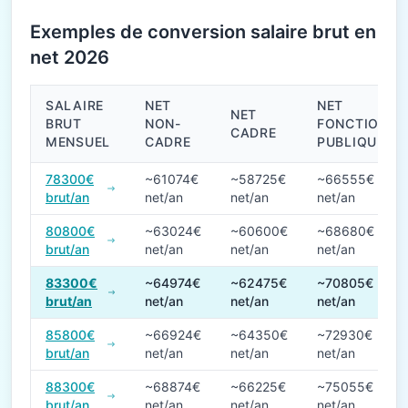
Exemples de conversion salaire brut en
net 2026
SALAIRE
NET
NET
NET
BRUT
NON-
FONCTION
CADRE
MENSUEL
CADRE
PUBLIQUE
Conversions de salaire brut en net en 2026
78300€
~61074€
~58725€
~66555€
brut/an
net/an
net/an
net/an
80800€
~63024€
~60600€
~68680€
brut/an
net/an
net/an
net/an
83300€
~64974€
~62475€
~70805€
brut/an
net/an
net/an
net/an
85800€
~66924€
~64350€
~72930€
brut/an
net/an
net/an
net/an
88300€
~68874€
~66225€
~75055€
brut/an
net/an
net/an
net/an