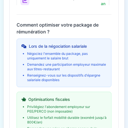
an
Prime annuelle selon résultats
Économie fiscale potentielle
1 693€
Comment optimiser votre package de
rémunération ?
42€ / mois
Télétravail
504 € / an
Économies et indemnités forfaitaires
Lors de la négociation salariale
Négociez l'ensemble du package, pas
uniquement le salaire brut
Formation et
1 120 € /
développement
an
Demandez une participation employeur maximale
aux titres-restaurant
Budget formation personnel
Renseignez-vous sur les dispositifs d'épargne
salariale disponibles
Épargne salariale
8 463 € /
(PEE/PERCO)
an
Abondement employeur
Optimisations fiscales
Économie fiscale potentielle
2 539€
Privilégiez l'abondement employeur sur
PEE/PERCO (non imposable)
Utilisez le forfait mobilité durable (exonéré jusqu'à
800€/an)