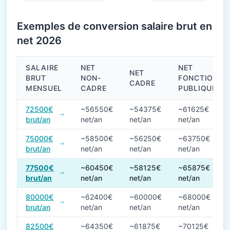
Exemples de conversion salaire brut en
net 2026
SALAIRE
NET
NET
NET
BRUT
NON-
FONCTION
CADRE
MENSUEL
CADRE
PUBLIQUE
Conversions de salaire brut en net en 2026
72500€
~56550€
~54375€
~61625€
brut/an
net/an
net/an
net/an
75000€
~58500€
~56250€
~63750€
brut/an
net/an
net/an
net/an
77500€
~60450€
~58125€
~65875€
brut/an
net/an
net/an
net/an
80000€
~62400€
~60000€
~68000€
brut/an
net/an
net/an
net/an
82500€
~64350€
~61875€
~70125€