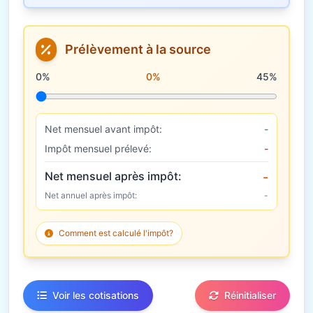
Prélèvement à la source
Taux de prélèvement à la source
0%
0%
45%
Net mensuel avant impôt:
-
Impôt mensuel prélevé:
-
Net mensuel après impôt:
-
Net annuel après impôt:
-
Comment est calculé l'impôt?
Voir les cotisations
Réinitialiser