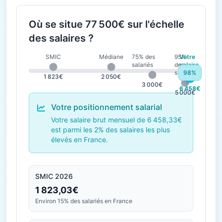
Où se situe 77 500€ sur l'échelle
des salaires ?
SMIC
Médiane
75% des
95%
Votre
salariés
des
salaire
salariés
98%
1 823€
2 050€
3 000€
6 458€
5 000€
Votre positionnement salarial
Votre salaire brut mensuel de 6 458,33€
est parmi les 2% des salaires les plus
élevés en France.
SMIC 2026
1 823,03€
Environ 15% des salariés en France