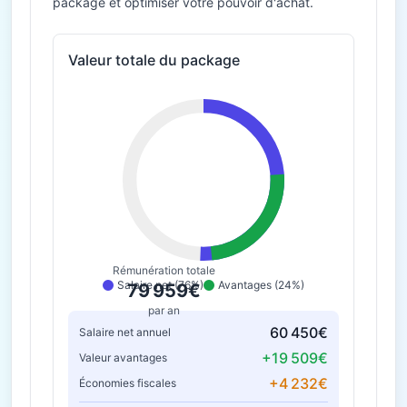
package et optimiser votre pouvoir d'achat.
Valeur totale du package
Rémunération totale
Salaire net (76%)
Avantages (24%)
79 959€
par an
60 450€
Salaire net annuel
+19 509€
Valeur avantages
+4 232€
Économies fiscales