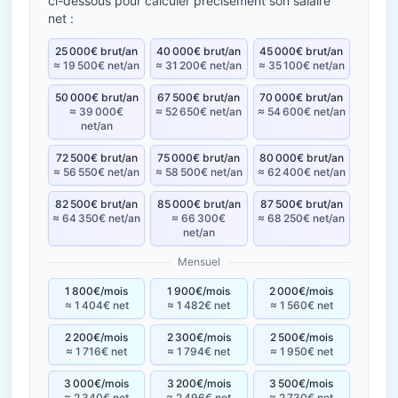
ci-dessous pour calculer précisément son salaire
net :
25 000€ brut/an
40 000€ brut/an
45 000€ brut/an
≈ 19 500€ net/an
≈ 31 200€ net/an
≈ 35 100€ net/an
50 000€ brut/an
67 500€ brut/an
70 000€ brut/an
≈ 39 000€
≈ 52 650€ net/an
≈ 54 600€ net/an
net/an
72 500€ brut/an
75 000€ brut/an
80 000€ brut/an
≈ 56 550€ net/an
≈ 58 500€ net/an
≈ 62 400€ net/an
82 500€ brut/an
85 000€ brut/an
87 500€ brut/an
≈ 64 350€ net/an
≈ 66 300€
≈ 68 250€ net/an
net/an
Mensuel
1 800€/mois
1 900€/mois
2 000€/mois
≈ 1 404€ net
≈ 1 482€ net
≈ 1 560€ net
2 200€/mois
2 300€/mois
2 500€/mois
≈ 1 716€ net
≈ 1 794€ net
≈ 1 950€ net
3 000€/mois
3 200€/mois
3 500€/mois
≈ 2 340€ net
≈ 2 496€ net
≈ 2 730€ net