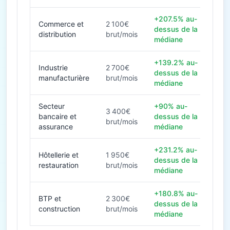
+207.5% au-
Commerce et
2 100€
dessus de la
distribution
brut/mois
médiane
+139.2% au-
Industrie
2 700€
dessus de la
manufacturière
brut/mois
médiane
Secteur
+90% au-
3 400€
bancaire et
dessus de la
brut/mois
assurance
médiane
+231.2% au-
Hôtellerie et
1 950€
dessus de la
restauration
brut/mois
médiane
+180.8% au-
BTP et
2 300€
dessus de la
construction
brut/mois
médiane