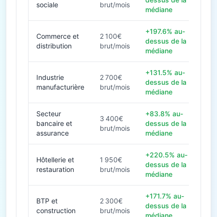
sociale
brut/mois
médiane
+197.6% au-
Commerce et
2 100€
dessus de la
distribution
brut/mois
médiane
+131.5% au-
Industrie
2 700€
dessus de la
manufacturière
brut/mois
médiane
Secteur
+83.8% au-
3 400€
bancaire et
dessus de la
brut/mois
assurance
médiane
+220.5% au-
Hôtellerie et
1 950€
dessus de la
restauration
brut/mois
médiane
+171.7% au-
BTP et
2 300€
dessus de la
construction
brut/mois
médiane