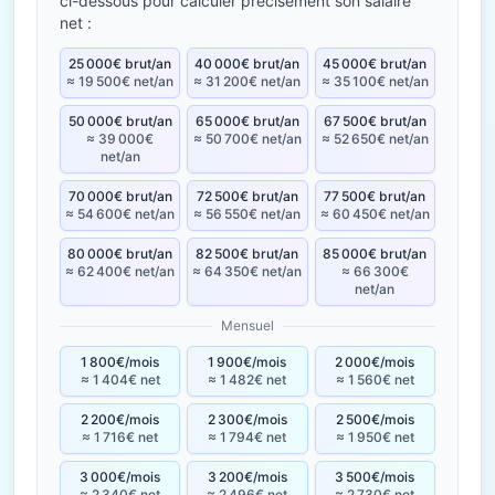
ci-dessous pour calculer précisément son salaire
net :
25 000€ brut/an
40 000€ brut/an
45 000€ brut/an
≈ 19 500€ net/an
≈ 31 200€ net/an
≈ 35 100€ net/an
50 000€ brut/an
65 000€ brut/an
67 500€ brut/an
≈ 39 000€
≈ 50 700€ net/an
≈ 52 650€ net/an
net/an
70 000€ brut/an
72 500€ brut/an
77 500€ brut/an
≈ 54 600€ net/an
≈ 56 550€ net/an
≈ 60 450€ net/an
80 000€ brut/an
82 500€ brut/an
85 000€ brut/an
≈ 62 400€ net/an
≈ 64 350€ net/an
≈ 66 300€
net/an
Mensuel
1 800€/mois
1 900€/mois
2 000€/mois
≈ 1 404€ net
≈ 1 482€ net
≈ 1 560€ net
2 200€/mois
2 300€/mois
2 500€/mois
≈ 1 716€ net
≈ 1 794€ net
≈ 1 950€ net
3 000€/mois
3 200€/mois
3 500€/mois
≈ 2 340€ net
≈ 2 496€ net
≈ 2 730€ net