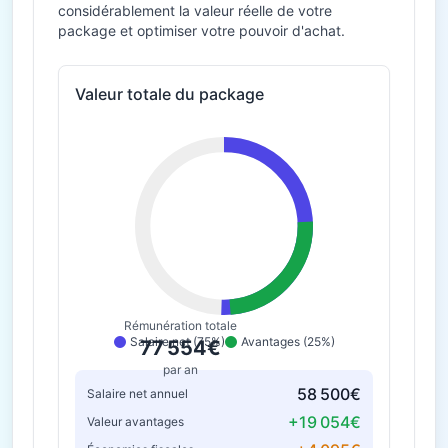
considérablement la valeur réelle de votre
package et optimiser votre pouvoir d'achat.
Valeur totale du package
Rémunération totale
Salaire net (75%)
Avantages (25%)
77 554€
par an
58 500€
Salaire net annuel
+19 054€
Valeur avantages