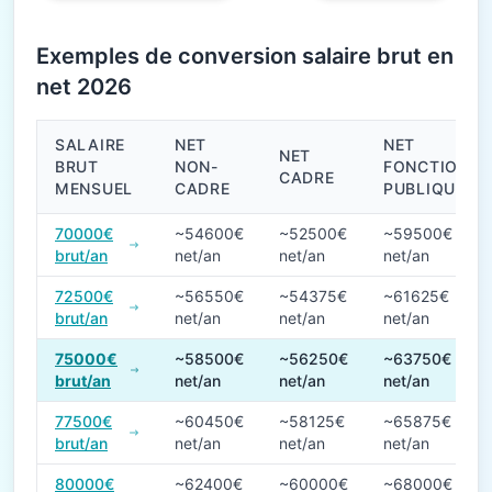
Exemples de conversion salaire brut en
net 2026
SALAIRE
NET
NET
NET
BRUT
NON-
FONCTION
CADRE
MENSUEL
CADRE
PUBLIQUE
Conversions de salaire brut en net en 2026
70000€
~54600€
~52500€
~59500€
brut/an
net/an
net/an
net/an
72500€
~56550€
~54375€
~61625€
brut/an
net/an
net/an
net/an
75000€
~58500€
~56250€
~63750€
brut/an
net/an
net/an
net/an
77500€
~60450€
~58125€
~65875€
brut/an
net/an
net/an
net/an
80000€
~62400€
~60000€
~68000€