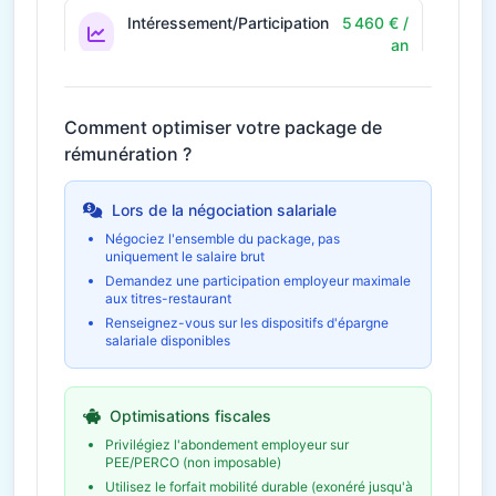
Intéressement/Participation
5 460 € /
an
Prime annuelle selon résultats
Économie fiscale potentielle
1 638€
Comment optimiser votre package de
rémunération ?
42€ / mois
Télétravail
504 € / an
Économies et indemnités forfaitaires
Lors de la négociation salariale
Négociez l'ensemble du package, pas
uniquement le salaire brut
Formation et
1 120 € /
développement
an
Demandez une participation employeur maximale
aux titres-restaurant
Budget formation personnel
Renseignez-vous sur les dispositifs d'épargne
salariale disponibles
Épargne salariale
8 190 € /
(PEE/PERCO)
an
Abondement employeur
Optimisations fiscales
Économie fiscale potentielle
2 457€
Privilégiez l'abondement employeur sur
PEE/PERCO (non imposable)
Utilisez le forfait mobilité durable (exonéré jusqu'à