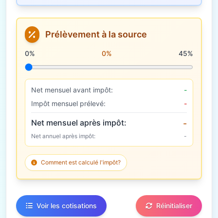
Prélèvement à la source
Taux de prélèvement à la source
0%
0%
45%
Net mensuel avant impôt:
-
Impôt mensuel prélevé:
-
Net mensuel après impôt:
-
Net annuel après impôt:
-
Comment est calculé l'impôt?
Voir les cotisations
Réinitialiser