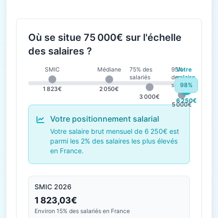
Où se situe 75 000€ sur l'échelle
des salaires ?
SMIC
Médiane
75% des
95%
Votre
salariés
des
salaire
salariés
98%
1 823€
2 050€
3 000€
6 250€
5 000€
Votre positionnement salarial
Votre salaire brut mensuel de 6 250€ est
parmi les 2% des salaires les plus élevés
en France.
SMIC 2026
1 823,03€
Environ 15% des salariés en France