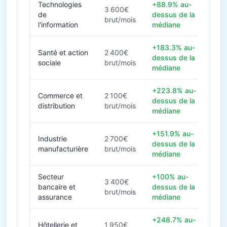
Technologies
+88.9% au-
3 600€
de
dessus de la
brut/mois
l'information
médiane
+183.3% au-
Santé et action
2 400€
dessus de la
sociale
brut/mois
médiane
+223.8% au-
Commerce et
2 100€
dessus de la
distribution
brut/mois
médiane
+151.9% au-
Industrie
2 700€
dessus de la
manufacturière
brut/mois
médiane
Secteur
+100% au-
3 400€
bancaire et
dessus de la
brut/mois
assurance
médiane
+248.7% au-
Hôtellerie et
1 950€