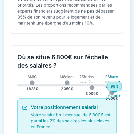
priorités. Les proportions recommandées par les
experts financiers suggèrent de ne pas dépasser
35% de son revenu pour le logement et de
maintenir une épargne d'au moins 10%.
Où se situe 6 800€ sur l'échelle
des salaires ?
SMIC
Médiane
75% des
95%
Votre
salariés
des
salaire
salariés
98%
1 823€
2 050€
3 000€
6 800€
5 000€
Votre positionnement salarial
Votre salaire brut mensuel de 6 800€ est
parmi les 2% des salaires les plus élevés
en France.