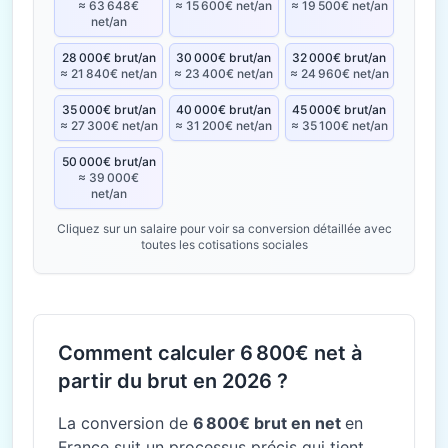
≈ 63 648€
≈ 15 600€ net/an
≈ 19 500€ net/an
net/an
28 000€ brut/an
30 000€ brut/an
32 000€ brut/an
≈ 21 840€ net/an
≈ 23 400€ net/an
≈ 24 960€ net/an
35 000€ brut/an
40 000€ brut/an
45 000€ brut/an
≈ 27 300€ net/an
≈ 31 200€ net/an
≈ 35 100€ net/an
50 000€ brut/an
≈ 39 000€
net/an
Cliquez sur un salaire pour voir sa conversion détaillée avec
toutes les cotisations sociales
Comment calculer 6 800€ net à
partir du brut en 2026 ?
La conversion de
6 800€ brut en net
en
France suit un processus précis qui tient