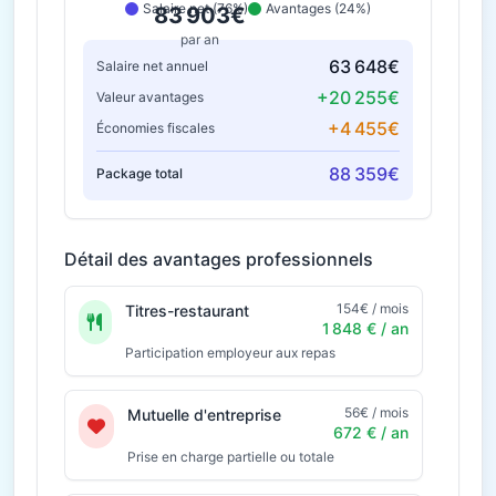
Salaire net (76%)
Avantages (24%)
83 903€
par an
63 648€
Salaire net annuel
+20 255€
Valeur avantages
+4 455€
Économies fiscales
88 359€
Package total
Détail des avantages professionnels
154€ / mois
Titres-restaurant
1 848 € / an
Participation employeur aux repas
56€ / mois
Mutuelle d'entreprise
672 € / an
Prise en charge partielle ou totale