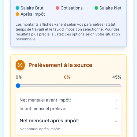
Salaire Brut
Cotisations
Salaire Net
Après Impôt
Les montants affichés varient selon vos paramètres (statut,
temps de travail) et le taux d'imposition sélectionné. Pour des
résultats plus précis, ajustez ces options selon votre situation
personnelle.
Prélèvement à la source
Taux de prélèvement à la source
0%
0%
45%
Net mensuel avant impôt:
-
Impôt mensuel prélevé:
-
Net mensuel après impôt:
-
Net annuel après impôt:
-