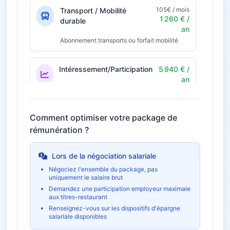
105€ / mois
Transport / Mobilité
1 260 € /
durable
an
Abonnement transports ou forfait mobilité
Intéressement/Participation
5 940 € /
an
Prime annuelle selon résultats
Économie fiscale potentielle
1 782€
Comment optimiser votre package de
rémunération ?
42€ / mois
Télétravail
504 € / an
Économies et indemnités forfaitaires
Lors de la négociation salariale
Négociez l'ensemble du package, pas
uniquement le salaire brut
Formation et
1 120 € /
développement
an
Demandez une participation employeur maximale
aux titres-restaurant
Budget formation personnel
Renseignez-vous sur les dispositifs d'épargne
salariale disponibles
Épargne salariale
8 911 € /