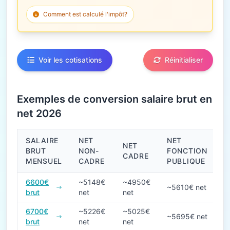
Comment est calculé l'impôt?
Voir les cotisations
Réinitialiser
Exemples de conversion salaire brut en
net 2026
SALAIRE
NET
NET
NET
BRUT
NON-
FONCTION
CADRE
MENSUEL
CADRE
PUBLIQUE
Conversions de salaire brut en net en 2026
6600€
~5148€
~4950€
~5610€ net
brut
net
net
6700€
~5226€
~5025€
~5695€ net
brut
net
net