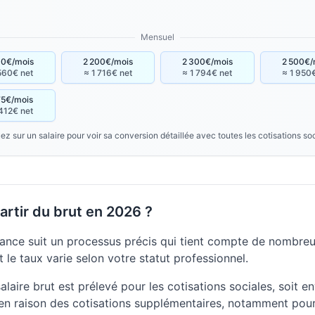
Mensuel
00€/mois
2 200€/mois
2 300€/mois
2 500€/
560€ net
≈ 1 716€ net
≈ 1 794€ net
≈ 1 950
75€/mois
412€ net
ez sur un salaire pour voir sa conversion détaillée avec toutes les cotisations so
rtir du brut en 2026 ?
ance suit un processus précis qui tient compte de nombreux
 le taux varie selon votre statut professionnel.
laire brut est prélevé pour les cotisations sociales, soit en
en raison des cotisations supplémentaires, notamment pour 