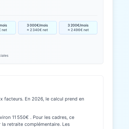
mois
3 000€/mois
3 200€/mois
€ net
≈ 2 340€ net
≈ 2 496€ net
ciales
 facteurs. En 2026, le calcul prend en
viron 11 550€ . Pour les cadres, ce
la retraite complémentaire. Les