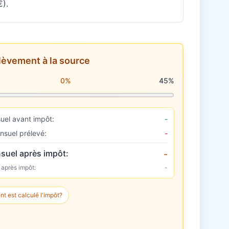
€).
lèvement à la source
rélèvement à la source
0%
45%
uel avant impôt:
-
nsuel prélevé:
-
suel après impôt:
-
 après impôt:
-
 est calculé l'impôt?