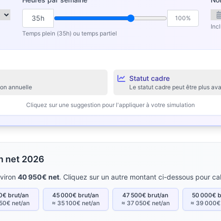
35h
100%
Inc
Temps plein (35h) ou temps partiel
Statut cadre
ion annuelle
Le statut cadre peut être plus 
Cliquez sur une suggestion pour l'appliquer à votre simulation
en net 2026
nviron
40 950€ net
. Cliquez sur un autre montant ci-dessous pour cal
0€ brut/an
45 000€ brut/an
47 500€ brut/an
50 000€ b
50€ net/an
≈ 35 100€ net/an
≈ 37 050€ net/an
≈ 39 000€