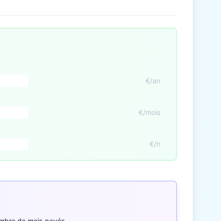
€/an
€/mois
€/h
mbre de mois payés