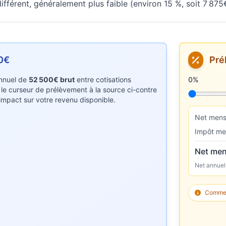
fférent, généralement plus faible (environ 15 %, soit 7 875
0€
Pré
 annuel de
52 500€ brut
entre cotisations
Taux de p
0%
z le curseur de prélèvement à la source ci-contre
r impact sur votre revenu disponible.
Net mens
Impôt me
Net men
Net annuel
Comment