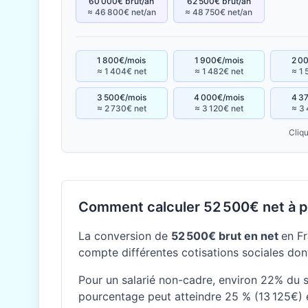
60 000€ brut/an
62 500€ brut/an
≈ 46 800€ net/an
≈ 48 750€ net/an
1 800€/mois
1 900€/mois
2 0
≈ 1 404€ net
≈ 1 482€ net
≈ 1 
3 500€/mois
4 000€/mois
4 3
≈ 2 730€ net
≈ 3 120€ net
≈ 3 
Cliqu
Comment calculer 52 500€ net à pa
La conversion de
52 500€ brut en net
en Fr
compte différentes cotisations sociales dont
Pour un salarié non-cadre, environ 22% du sa
pourcentage peut atteindre 25 % (13 125€) 