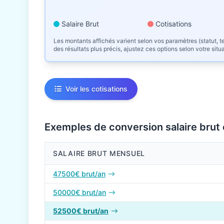
Salaire Brut
Cotisations
Les montants affichés varient selon vos paramètres (statut, te
des résultats plus précis, ajustez ces options selon votre situ
Voir les cotisations
Exemples de conversion salaire brut
SALAIRE BRUT MENSUEL
Conversions de salaire brut en net en 2026
47500€ brut/an
50000€ brut/an
52500€ brut/an