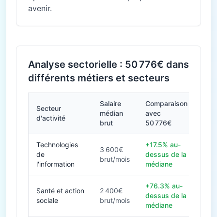
avenir.
Analyse sectorielle : 50 776€ dans
différents métiers et secteurs
Salaire
Comparaison
Secteur
médian
avec
d'activité
brut
50 776€
Technologies
+17.5% au-
3 600€
de
dessus de la
brut/mois
l'information
médiane
+76.3% au-
Santé et action
2 400€
dessus de la
sociale
brut/mois
médiane