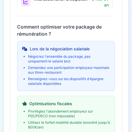
an
Prime annuelle selon résultats
Économie fiscale potentielle
951€
Comment optimiser votre package de
rémunération ?
36€ / mois
Télétravail
432 € / an
Économies et indemnités forfaitaires
Lors de la négociation salariale
Négociez l'ensemble du package, pas
uniquement le salaire brut
Formation et
960 € /
développement
an
Demandez une participation employeur maximale
aux titres-restaurant
Budget formation personnel
Renseignez-vous sur les dispositifs d'épargne
salariale disponibles
Épargne salariale
4 753 € /
(PEE/PERCO)
an
Abondement employeur
Optimisations fiscales
Économie fiscale potentielle
1 426€
Privilégiez l'abondement employeur sur
PEE/PERCO (non imposable)
Utilisez le forfait mobilité durable (exonéré jusqu'à
800€/an)