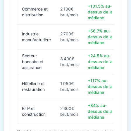
+101.5% au-
Commerce et
2 100€
dessus de la
distribution
brut/mois
médiane
+56.7% au-
Industrie
2 700€
dessus de la
manufacturière
brut/mois
médiane
Secteur
+24.5% au-
3 400€
bancaire et
dessus de la
brut/mois
assurance
médiane
+117% au-
Hôtellerie et
1 950€
dessus de la
restauration
brut/mois
médiane
+84% au-
BTP et
2 300€
dessus de la
construction
brut/mois
médiane