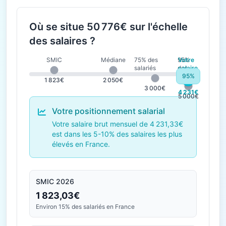
Où se situe 50 776€ sur l'échelle
des salaires ?
SMIC
Médiane
75% des
95%
Votre
salariés
des
salaire
salariés
95%
1 823€
2 050€
3 000€
4 231€
5 000€
Votre positionnement salarial
Votre salaire brut mensuel de 4 231,33€
est dans les 5-10% des salaires les plus
élevés en France.
SMIC 2026
1 823,03€
Environ 15% des salariés en France