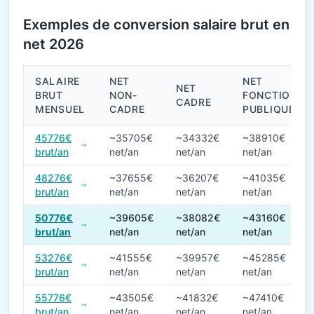
Exemples de conversion salaire brut en
net 2026
SALAIRE
NET
NET
NET
BRUT
NON-
FONCTION
CADRE
MENSUEL
CADRE
PUBLIQUE
Conversions de salaire brut en net en 2026
45776€
~35705€
~34332€
~38910€
brut/an
net/an
net/an
net/an
48276€
~37655€
~36207€
~41035€
brut/an
net/an
net/an
net/an
50776€
~39605€
~38082€
~43160€
brut/an
net/an
net/an
net/an
53276€
~41555€
~39957€
~45285€
brut/an
net/an
net/an
net/an
55776€
~43505€
~41832€
~47410€
brut/an
net/an
net/an
net/an