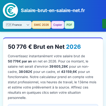
Salaire-brut-en-salaire-net.fr
SMIC 2026
Copier
PDF
50 776 € Brut en Net
2026
Convertissez instantanément votre salaire brut de
50 776€ par an
en net en 2026. Pour ce montant, le
salaire net serait d'environ
39 605,28€
pour un non-
cadre,
38 082€
pour un cadre, et
43 159,6€
pour un
fonctionnaire. Notre calculateur prend en compte votre
statut professionnel, vos heures de travail, le 13ème mois
et estime votre prélèvement à la source. Affinez ces
résultats en quelques clics selon votre situation
personnelle.