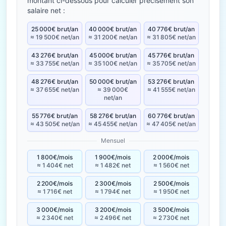
montant ci-dessous pour calculer précisément son
salaire net :
25 000€ brut/an
40 000€ brut/an
40 776€ brut/an
≈ 19 500€ net/an
≈ 31 200€ net/an
≈ 31 805€ net/an
43 276€ brut/an
45 000€ brut/an
45 776€ brut/an
≈ 33 755€ net/an
≈ 35 100€ net/an
≈ 35 705€ net/an
48 276€ brut/an
50 000€ brut/an
53 276€ brut/an
≈ 37 655€ net/an
≈ 39 000€
≈ 41 555€ net/an
net/an
55 776€ brut/an
58 276€ brut/an
60 776€ brut/an
≈ 43 505€ net/an
≈ 45 455€ net/an
≈ 47 405€ net/an
Mensuel
1 800€/mois
1 900€/mois
2 000€/mois
≈ 1 404€ net
≈ 1 482€ net
≈ 1 560€ net
2 200€/mois
2 300€/mois
2 500€/mois
≈ 1 716€ net
≈ 1 794€ net
≈ 1 950€ net
3 000€/mois
3 200€/mois
3 500€/mois
≈ 2 340€ net
≈ 2 496€ net
≈ 2 730€ net