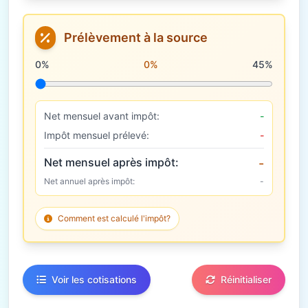
Prélèvement à la source
Taux de prélèvement à la source
0%
0%
45%
Net mensuel avant impôt:
-
Impôt mensuel prélevé:
-
Net mensuel après impôt:
-
Net annuel après impôt:
-
Comment est calculé l'impôt?
Voir les cotisations
Réinitialiser