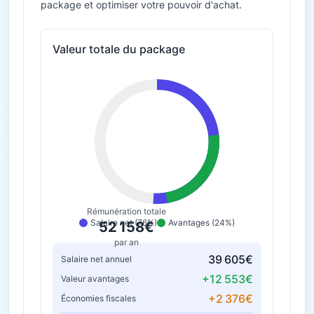
package et optimiser votre pouvoir d'achat.
Valeur totale du package
Rémunération totale
Salaire net (76%)
Avantages (24%)
52 158€
par an
39 605€
Salaire net annuel
+12 553€
Valeur avantages
+2 376€
Économies fiscales