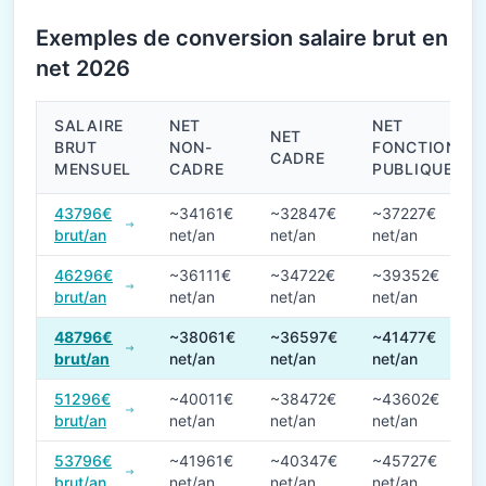
Exemples de conversion salaire brut en
net 2026
SALAIRE
NET
NET
NET
BRUT
NON-
FONCTION
CADRE
MENSUEL
CADRE
PUBLIQUE
Conversions de salaire brut en net en 2026
43796€
~34161€
~32847€
~37227€
brut/an
net/an
net/an
net/an
46296€
~36111€
~34722€
~39352€
brut/an
net/an
net/an
net/an
48796€
~38061€
~36597€
~41477€
brut/an
net/an
net/an
net/an
51296€
~40011€
~38472€
~43602€
brut/an
net/an
net/an
net/an
53796€
~41961€
~40347€
~45727€
brut/an
net/an
net/an
net/an