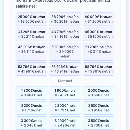
montant ci-dessous pour calculer précisément son
salaire net :
25 000€ brut/an
38 796€ brut/an
40 000€ brut/an
≈ 19 500€ net/an
≈ 30 261€ net/an
≈ 31 200€ net/an
41 296€ brut/an
43 796€ brut/an
45 000€ brut/an
≈ 32 211€ net/an
≈ 34 161€ net/an
≈ 35 100€ net/an
46 296€ brut/an
50 000€ brut/an
51 296€ brut/an
≈ 36 111€ net/an
≈ 39 000€
≈ 40 011€ net/an
net/an
53 796€ brut/an
56 296€ brut/an
58 796€ brut/an
≈ 41 961€ net/an
≈ 43 911€ net/an
≈ 45 861€ net/an
Mensuel
1 800€/mois
1 900€/mois
2 000€/mois
≈ 1 404€ net
≈ 1 482€ net
≈ 1 560€ net
2 200€/mois
2 300€/mois
2 500€/mois
≈ 1 716€ net
≈ 1 794€ net
≈ 1 950€ net
3 000€/mois
3 200€/mois
3 500€/mois
≈ 2 340€ net
≈ 2 496€ net
≈ 2 730€ net