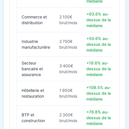
médiane
+93.6% au-
Commerce et
2 100€
dessus de la
distribution
brut/mois
médiane
+50.6% au-
Industrie
2 700€
dessus de la
manufacturière
brut/mois
médiane
Secteur
+19.6% au-
3 400€
bancaire et
dessus de la
brut/mois
assurance
médiane
+108.5% au-
Hôtellerie et
1 950€
dessus de la
restauration
brut/mois
médiane
+76.8% au-
BTP et
2 300€
dessus de la
construction
brut/mois
médiane