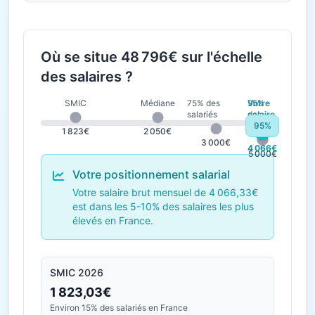
Où se situe 48 796€ sur l'échelle
des salaires ?
SMIC
Médiane
75% des
95%
Votre
salariés
des
salaire
salariés
95%
1 823€
2 050€
3 000€
4 066€
5 000€
Votre positionnement salarial
Votre salaire brut mensuel de 4 066,33€
est dans les 5-10% des salaires les plus
élevés en France.
SMIC 2026
1 823,03€
Environ 15% des salariés en France