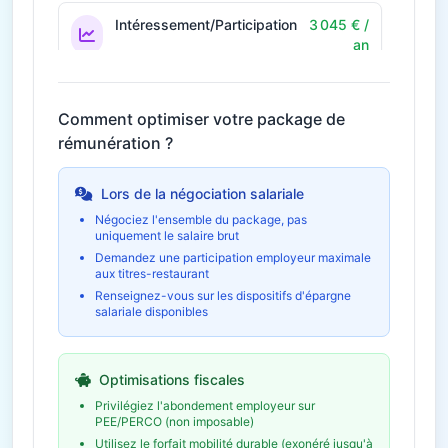
Intéressement/Participation
3 045 € /
an
Prime annuelle selon résultats
Économie fiscale potentielle
913€
Comment optimiser votre package de
rémunération ?
36€ / mois
Télétravail
432 € / an
Économies et indemnités forfaitaires
Lors de la négociation salariale
Négociez l'ensemble du package, pas
uniquement le salaire brut
Formation et
960 € /
développement
an
Demandez une participation employeur maximale
aux titres-restaurant
Budget formation personnel
Renseignez-vous sur les dispositifs d'épargne
salariale disponibles
Épargne salariale
4 567 € /
(PEE/PERCO)
an
Abondement employeur
Optimisations fiscales
Économie fiscale potentielle
1 370€
Privilégiez l'abondement employeur sur
PEE/PERCO (non imposable)
Utilisez le forfait mobilité durable (exonéré jusqu'à