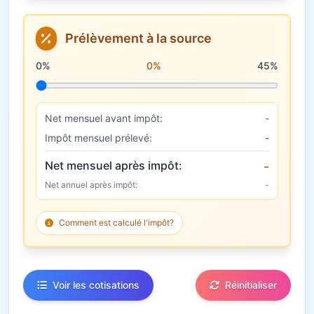
Prélèvement à la source
Taux de prélèvement à la source
0%
0%
45%
Net mensuel avant impôt:
-
Impôt mensuel prélevé:
-
Net mensuel après impôt:
-
Net annuel après impôt:
-
Comment est calculé l'impôt?
Voir les cotisations
Réinitialiser