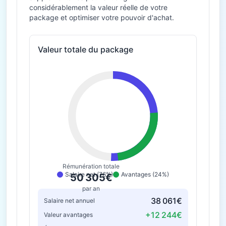
considérablement la valeur réelle de votre
package et optimiser votre pouvoir d'achat.
Valeur totale du package
Rémunération totale
Salaire net (76%)
Avantages (24%)
50 305€
par an
38 061€
Salaire net annuel
+12 244€
Valeur avantages