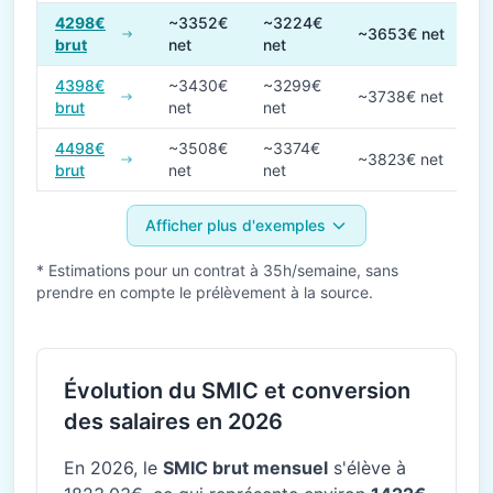
4298€
~3352€
~3224€
~3653€ net
brut
net
net
4398€
~3430€
~3299€
~3738€ net
brut
net
net
4498€
~3508€
~3374€
~3823€ net
brut
net
net
Afficher plus d'exemples
* Estimations pour un contrat à 35h/semaine, sans
prendre en compte le prélèvement à la source.
Évolution du SMIC et conversion
des salaires en 2026
En 2026, le
SMIC brut mensuel
s'élève à