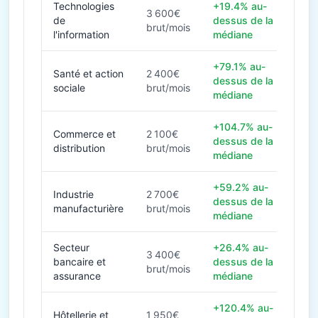
Technologies
+19.4% au-
3 600€
de
dessus de la
brut/mois
l'information
médiane
+79.1% au-
Santé et action
2 400€
dessus de la
sociale
brut/mois
médiane
+104.7% au-
Commerce et
2 100€
dessus de la
distribution
brut/mois
médiane
+59.2% au-
Industrie
2 700€
dessus de la
manufacturière
brut/mois
médiane
Secteur
+26.4% au-
3 400€
bancaire et
dessus de la
brut/mois
assurance
médiane
+120.4% au-
Hôtellerie et
1 950€