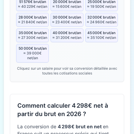
51 576€ brut/an
20 000€ brut/an
25 000€ brut/an
≈ 40 229€ net/an
≈ 15 600€ net/an
≈ 19 500€ net/an
28 000€ brut/an
30 000€ brut/an
32 000€ brut/an
≈ 21 840€ net/an
≈ 23 400€ net/an
≈ 24 960€ net/an
35 000€ brut/an
40 000€ brut/an
45 000€ brut/an
≈ 27 300€ net/an
≈ 31 200€ net/an
≈ 35 100€ net/an
50 000€ brut/an
≈ 39 000€
net/an
Cliquez sur un salaire pour voir sa conversion détaillée avec
toutes les cotisations sociales
Comment calculer 4 298€ net à
partir du brut en 2026 ?
La conversion de
4 298€ brut en net
en
France suit un processus précis qui tient