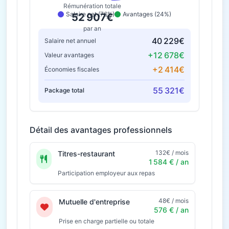
Rémunération totale
Salaire net (76%)
Avantages (24%)
52 907€
par an
40 229€
Salaire net annuel
+12 678€
Valeur avantages
+2 414€
Économies fiscales
55 321€
Package total
Détail des avantages professionnels
132€ / mois
Titres-restaurant
1 584 € / an
Participation employeur aux repas
48€ / mois
Mutuelle d'entreprise
576 € / an
Prise en charge partielle ou totale