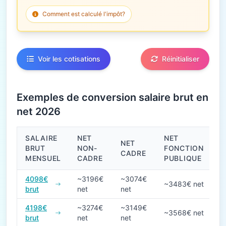
Comment est calculé l'impôt?
Voir les cotisations
Réinitialiser
Exemples de conversion salaire brut en
net 2026
SALAIRE
NET
NET
NET
BRUT
NON-
FONCTION
CADRE
MENSUEL
CADRE
PUBLIQUE
Conversions de salaire brut en net en 2026
4098€
~3196€
~3074€
~3483€ net
brut
net
net
4198€
~3274€
~3149€
~3568€ net
brut
net
net