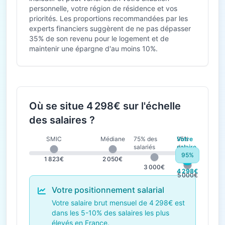
personnelle, votre région de résidence et vos
priorités. Les proportions recommandées par les
experts financiers suggèrent de ne pas dépasser
35% de son revenu pour le logement et de
maintenir une épargne d'au moins 10%.
Où se situe 4 298€ sur l'échelle
des salaires ?
SMIC
Médiane
75% des
95%
Votre
salariés
des
salaire
salariés
95%
1 823€
2 050€
3 000€
4 298€
5 000€
Votre positionnement salarial
Votre salaire brut mensuel de 4 298€ est
dans les 5-10% des salaires les plus
élevés en France.