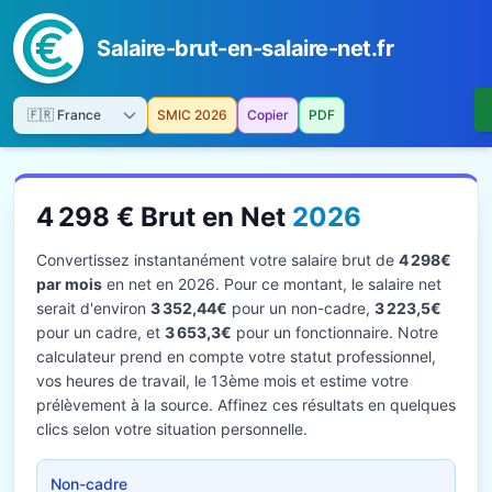
Salaire-brut-en-salaire-net.fr
SMIC 2026
Copier
PDF
4 298 € Brut en Net
2026
Convertissez instantanément votre salaire brut de
4 298€
par mois
en net en 2026. Pour ce montant, le salaire net
serait d'environ
3 352,44€
pour un non-cadre,
3 223,5€
pour un cadre, et
3 653,3€
pour un fonctionnaire. Notre
calculateur prend en compte votre statut professionnel,
vos heures de travail, le 13ème mois et estime votre
prélèvement à la source. Affinez ces résultats en quelques
clics selon votre situation personnelle.
Non-cadre