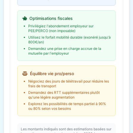
Épargne salariale
4 828 € /
(PEE/PERCO)
an
Abondement employeur
Optimisations fiscales
Économie fiscale potentielle
1 448€
Privilégiez l'abondement employeur sur
PEE/PERCO (non imposable)
Utilisez le forfait mobilité durable (exonéré jusqu'à
800€/an)
Demandez une prise en charge accrue de la
mutuelle par l'employeur
Équilibre vie pro/perso
Négociez des jours de télétravail pour réduire les
frais de transport
Demandez des RTT supplémentaires plutôt
qu'une légère augmentation
Explorez les possibilités de temps partiel à 90%
ou 80% selon vos besoins
Les montants indiqués sont des estimations basées sur