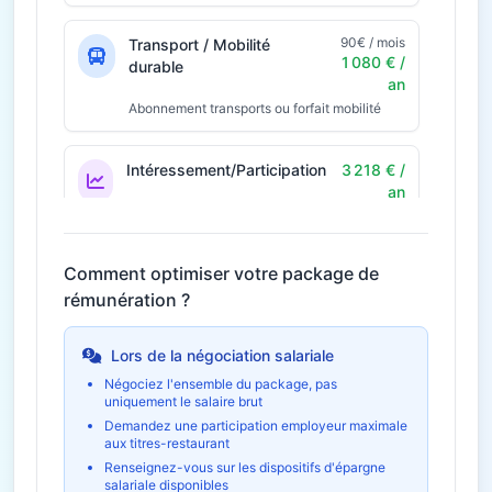
90€ / mois
Transport / Mobilité
1 080 € /
durable
an
Abonnement transports ou forfait mobilité
Intéressement/Participation
3 218 € /
an
Prime annuelle selon résultats
Économie fiscale potentielle
966€
Comment optimiser votre package de
rémunération ?
36€ / mois
Télétravail
432 € / an
Économies et indemnités forfaitaires
Lors de la négociation salariale
Négociez l'ensemble du package, pas
uniquement le salaire brut
Formation et
960 € /
développement
an
Demandez une participation employeur maximale
aux titres-restaurant
Budget formation personnel
Renseignez-vous sur les dispositifs d'épargne
salariale disponibles