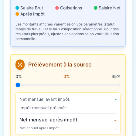
Salaire Brut
Cotisations
Salaire Net
Après Impôt
Les montants affichés varient selon vos paramètres (statut,
temps de travail) et le taux d'imposition sélectionné. Pour des
résultats plus précis, ajustez ces options selon votre situation
personnelle.
Prélèvement à la source
Taux de prélèvement à la source
0%
0%
45%
Net mensuel avant impôt:
-
Impôt mensuel prélevé:
-
Net mensuel après impôt:
-
Net annuel après impôt:
-