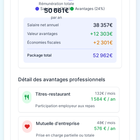
Rémunération totale
Salaire net (76%)
Avantages (24%)
50 661€
par an
38 357€
Salaire net annuel
+12 303€
Valeur avantages
+2 301€
Économies fiscales
52 962€
Package total
Détail des avantages professionnels
132€ / mois
Titres-restaurant
1 584 € / an
Participation employeur aux repas
48€ / mois
Mutuelle d'entreprise
576 € / an
Prise en charge partielle ou totale