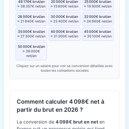
49 176€ brut/an
20 000€ brut/an
25 000€ brut/an
≈ 38 357€ net/an
≈ 15 600€ net/an
≈ 19 500€ net/an
28 000€ brut/an
30 000€ brut/an
32 000€ brut/an
≈ 21 840€ net/an
≈ 23 400€ net/an
≈ 24 960€ net/an
35 000€ brut/an
40 000€ brut/an
45 000€ brut/an
≈ 27 300€ net/an
≈ 31 200€ net/an
≈ 35 100€ net/an
50 000€ brut/an
≈ 39 000€
net/an
Cliquez sur un salaire pour voir sa conversion détaillée avec
toutes les cotisations sociales
Comment calculer 4 098€ net à
partir du brut en 2026 ?
La conversion de
4 098€ brut en net
en
France suit un processus précis qui tient