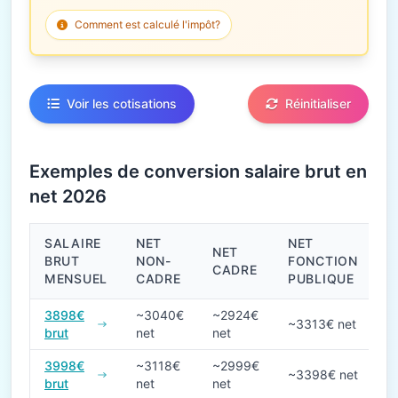
Comment est calculé l'impôt?
Voir les cotisations
Réinitialiser
Exemples de conversion salaire brut en
net 2026
SALAIRE
NET
NET
NET
BRUT
NON-
FONCTION
CADRE
MENSUEL
CADRE
PUBLIQUE
Conversions de salaire brut en net en 2026
3898€
~3040€
~2924€
~3313€ net
brut
net
net
3998€
~3118€
~2999€
~3398€ net
brut
net
net