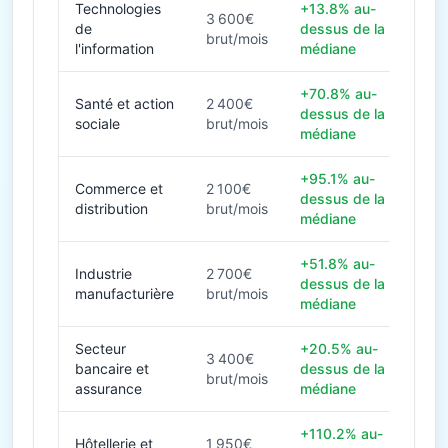
Technologies
+13.8% au-
3 600€
de
dessus de la
brut/mois
l'information
médiane
+70.8% au-
Santé et action
2 400€
dessus de la
sociale
brut/mois
médiane
+95.1% au-
Commerce et
2 100€
dessus de la
distribution
brut/mois
médiane
+51.8% au-
Industrie
2 700€
dessus de la
manufacturière
brut/mois
médiane
Secteur
+20.5% au-
3 400€
bancaire et
dessus de la
brut/mois
assurance
médiane
+110.2% au-
Hôtellerie et
1 950€