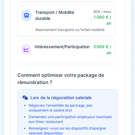
90€ / mois
Transport / Mobilité
1 080 € /
durable
an
Abonnement transports ou forfait mobilité
Intéressement/Participation
3 069 € /
an
Prime annuelle selon résultats
Économie fiscale potentielle
921€
Comment optimiser votre package de
rémunération ?
36€ / mois
Télétravail
432 € / an
Économies et indemnités forfaitaires
Lors de la négociation salariale
Négociez l'ensemble du package, pas
uniquement le salaire brut
Formation et
960 € /
développement
an
Demandez une participation employeur maximale
aux titres-restaurant
Budget formation personnel
Renseignez-vous sur les dispositifs d'épargne
salariale disponibles