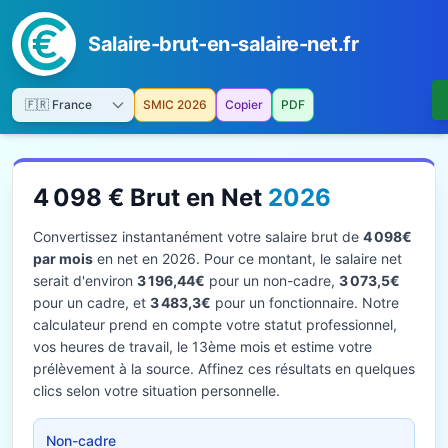
Salaire-brut-en-salaire-net.fr
SMIC 2026
Copier
PDF
4 098 € Brut en Net
2026
Convertissez instantanément votre salaire brut de
4 098€
par mois
en net en 2026. Pour ce montant, le salaire net
serait d'environ
3 196,44€
pour un non-cadre,
3 073,5€
pour un cadre, et
3 483,3€
pour un fonctionnaire. Notre
calculateur prend en compte votre statut professionnel,
vos heures de travail, le 13ème mois et estime votre
prélèvement à la source. Affinez ces résultats en quelques
clics selon votre situation personnelle.
Non-cadre