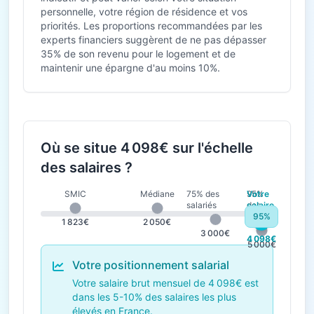
personnelle, votre région de résidence et vos
priorités. Les proportions recommandées par les
experts financiers suggèrent de ne pas dépasser
35% de son revenu pour le logement et de
maintenir une épargne d'au moins 10%.
Où se situe 4 098€ sur l'échelle
des salaires ?
SMIC
Médiane
75% des
95%
Votre
salariés
des
salaire
salariés
95%
1 823€
2 050€
3 000€
4 098€
5 000€
Votre positionnement salarial
Votre salaire brut mensuel de 4 098€ est
dans les 5-10% des salaires les plus
élevés en France.