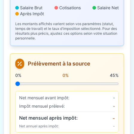
Salaire Brut
Cotisations
Salaire Net
Après Impôt
Les montants affichés varient selon vos paramètres (statut,
temps de travail) et le taux d'imposition sélectionné. Pour des
résultats plus précis, ajustez ces options selon votre situation
personnelle.
Prélèvement à la source
Taux de prélèvement à la source
0%
0%
45%
Net mensuel avant impôt:
-
Impôt mensuel prélevé:
-
Net mensuel après impôt:
-
Net annuel après impôt:
-