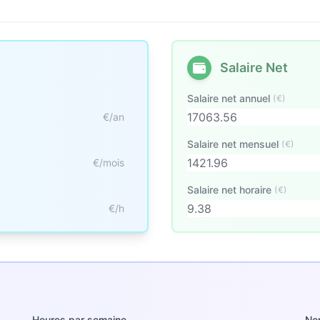
Salaire Net
Salaire net annuel
(€)
€/an
Salaire net mensuel
(€)
€/mois
Salaire net horaire
(€)
€/h
Heures par semaine
No