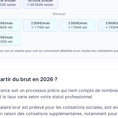
0€ brut/an
50 000€ brut/an
22€ net/an
≈ 39 000€ net/an
Mensuel
00€/mois
2 200€/mois
2 300€/mois
2 500€/
560€ net
≈ 1 716€ net
≈ 1 794€ net
≈ 1 950
00€/mois
120€ net
ez sur un salaire pour voir sa conversion détaillée avec toutes les cotisations so
rtir du brut en 2026 ?
rance suit un processus précis qui tient compte de nombreu
 le taux varie selon votre statut professionnel.
laire brut est prélevé pour les cotisations sociales, soit en
n raison des cotisations supplémentaires, notamment pour 