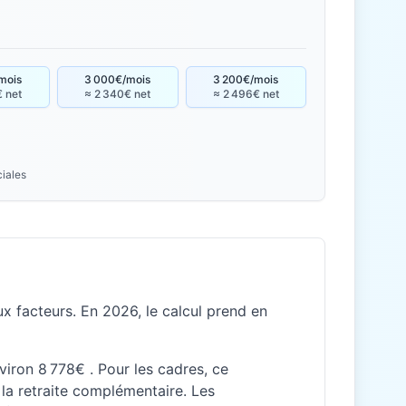
mois
3 000€/mois
3 200€/mois
€ net
≈ 2 340€ net
≈ 2 496€ net
ciales
x facteurs. En 2026, le calcul prend en
viron 8 778€ . Pour les cadres, ce
la retraite complémentaire. Les