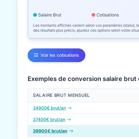
Salaire Brut
Cotisations
Les montants affichés varient selon vos paramètres (statut, te
des résultats plus précis, ajustez ces options selon votre situ
Voir les cotisations
Exemples de conversion salaire brut
SALAIRE BRUT MENSUEL
Conversions de salaire brut en net en 2026
34900€ brut/an
37400€ brut/an
39900€ brut/an