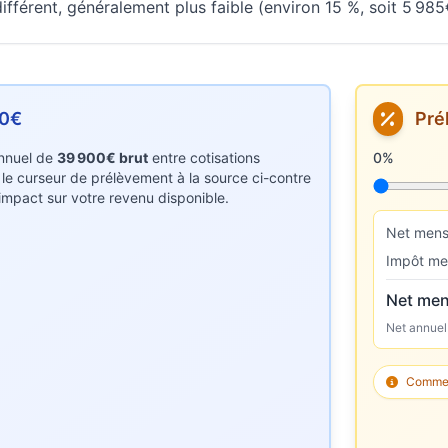
fférent, généralement plus faible (environ 15 %, soit 5 985
00€
Pré
 annuel de
39 900€ brut
entre cotisations
Taux de p
0%
z le curseur de prélèvement à la source ci-contre
r impact sur votre revenu disponible.
Net mens
Impôt me
Net men
Net annuel
Comment