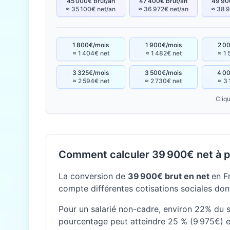
45 000€ brut/an
47 400€ brut/an
49 90
≈ 35 100€ net/an
≈ 36 972€ net/an
≈ 38 9
1 800€/mois
1 900€/mois
2 0
≈ 1 404€ net
≈ 1 482€ net
≈ 1 
3 325€/mois
3 500€/mois
4 0
≈ 2 594€ net
≈ 2 730€ net
≈ 3 
Cliqu
Comment calculer 39 900€ net à pa
La conversion de
39 900€ brut en net
en F
compte différentes cotisations sociales dont
Pour un salarié non-cadre, environ 22% du sa
pourcentage peut atteindre 25 % (9 975€) e