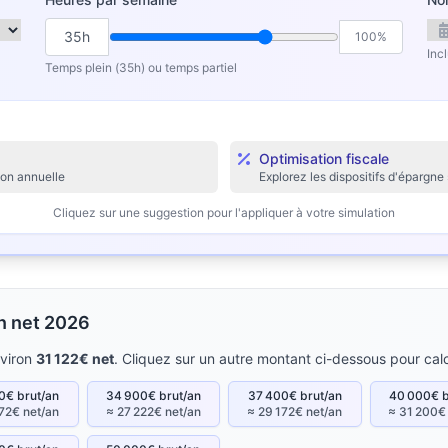
35h
100%
Inc
Temps plein (35h) ou temps partiel
Optimisation fiscale
ion annuelle
Explorez les dispositifs d'épargne 
Cliquez sur une suggestion pour l'appliquer à votre simulation
en net 2026
nviron
31 122€ net
. Cliquez sur un autre montant ci-dessous pour calc
0€ brut/an
34 900€ brut/an
37 400€ brut/an
40 000€ b
72€ net/an
≈ 27 222€ net/an
≈ 29 172€ net/an
≈ 31 200€