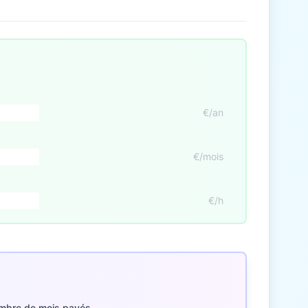
€/an
€/mois
€/h
mbre de mois payés