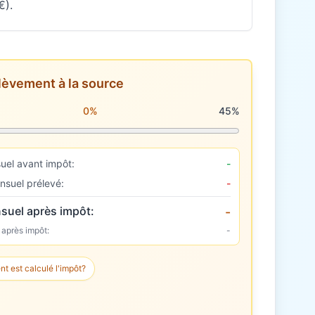
€).
lèvement à la source
rélèvement à la source
0%
45%
uel avant impôt:
-
nsuel prélevé:
-
suel après impôt:
-
 après impôt:
-
 est calculé l'impôt?