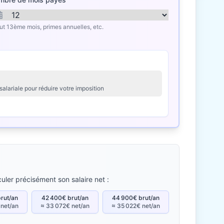
lut 13ème mois, primes annuelles, etc.
salariale pour réduire votre imposition
uler précisément son salaire net :
rut/an
42 400€ brut/an
44 900€ brut/an
 net/an
≈ 33 072€ net/an
≈ 35 022€ net/an