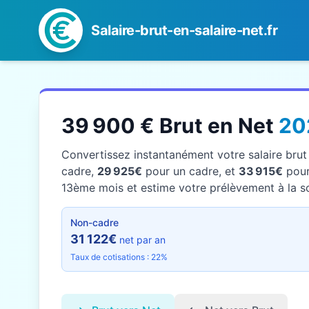
Salaire-brut-en-salaire-net.fr
39 900 € Brut en Net
20
Convertissez instantanément votre salaire bru
cadre,
29 925€
pour un cadre, et
33 915€
pour 
13ème mois et estime votre prélèvement à la sou
Non-cadre
31 122€
net par an
Taux de cotisations : 22%