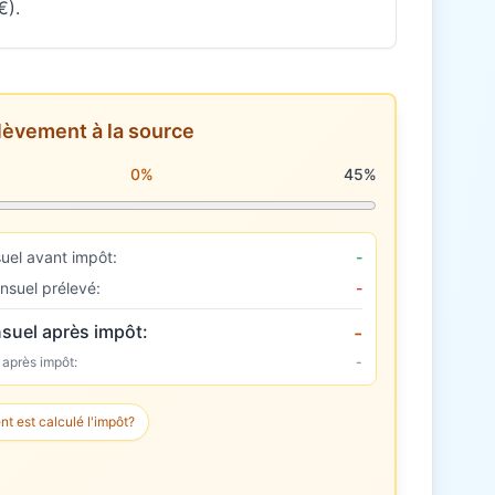
€).
lèvement à la source
rélèvement à la source
0%
45%
uel avant impôt:
-
nsuel prélevé:
-
suel après impôt:
-
 après impôt:
-
 est calculé l'impôt?