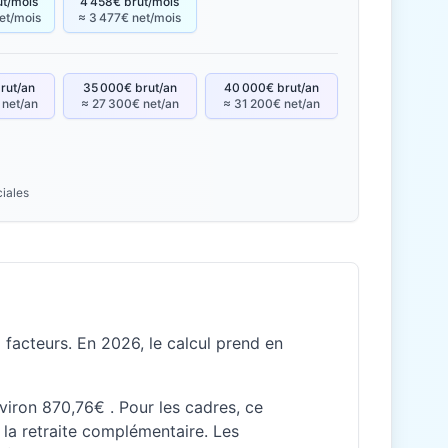
ut/mois
4 458€ brut/mois
et/mois
≈ 3 477€ net/mois
rut/an
35 000€ brut/an
40 000€ brut/an
 net/an
≈ 27 300€ net/an
≈ 31 200€ net/an
ciales
facteurs. En 2026, le calcul prend en
nviron 870,76€ . Pour les cadres, ce
la retraite complémentaire. Les