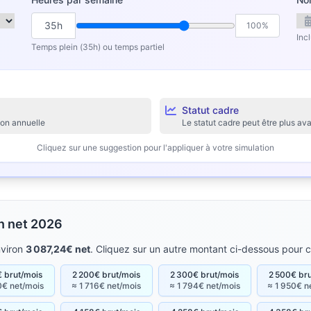
35h
100%
Inc
Temps plein (35h) ou temps partiel
Statut cadre
ion annuelle
Le statut cadre peut être plus 
Cliquez sur une suggestion pour l'appliquer à votre simulation
en net 2026
nviron
3 087,24€ net
. Cliquez sur un autre montant ci-dessous pour c
 brut/mois
2 200€ brut/mois
2 300€ brut/mois
2 500€ br
0€ net/mois
≈ 1 716€ net/mois
≈ 1 794€ net/mois
≈ 1 950€ n