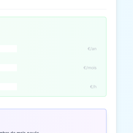
€/an
€/mois
€/h
mbre de mois payés