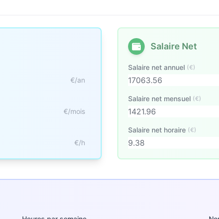
Salaire Net
Salaire net annuel
(€)
€/an
Salaire net mensuel
(€)
€/mois
Salaire net horaire
(€)
€/h
Heures par semaine
No