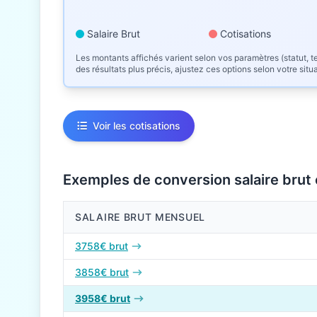
Salaire Brut
Cotisations
Les montants affichés varient selon vos paramètres (statut, te
des résultats plus précis, ajustez ces options selon votre situ
Voir les cotisations
Exemples de conversion salaire brut
SALAIRE BRUT MENSUEL
Conversions de salaire brut en net en 2026
3758€ brut
3858€ brut
3958€ brut