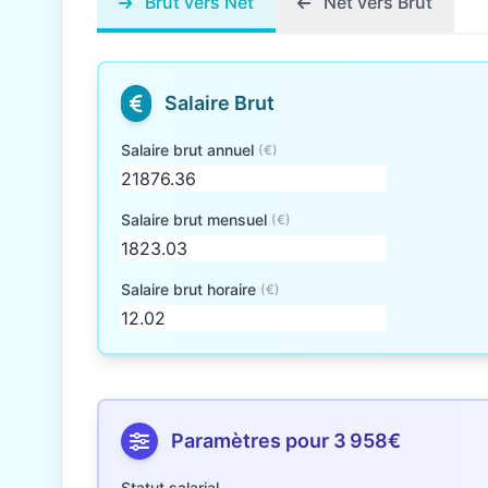
Brut vers Net
Net vers Brut
Salaire Brut
Salaire brut annuel
(€)
Salaire brut mensuel
(€)
Salaire brut horaire
(€)
Paramètres pour 3 958€
Statut salarial