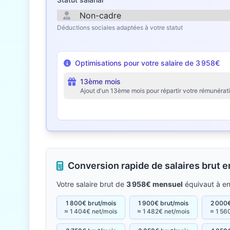
Déductions sociales adaptées à votre statut
Optimisations pour votre salaire de 3 958€
13ème mois
Ajout d'un 13ème mois pour répartir votre rémunérat
Conversion rapide de salaires brut 
Votre salaire brut de
3 958€ mensuel
équivaut à e
1 800€ brut/mois
1 900€ brut/mois
2 000€
≈ 1 404€ net/mois
≈ 1 482€ net/mois
≈ 1 56