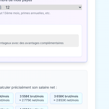
lut 13ème mois, primes annuelles, etc.
avantageux avec des avantages complémentaires
alculer précisément son salaire net :
ut/mois
3 558€ brut/mois
3 658€ brut/mois
et/mois
≈ 2 775€ net/mois
≈ 2 853€ net/mois