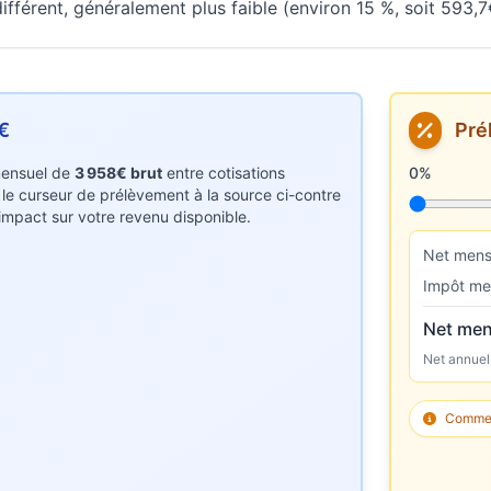
fférent, généralement plus faible (environ 15 %, soit 593,7
€
Pré
 mensuel de
3 958€ brut
entre cotisations
Taux de p
0%
z le curseur de prélèvement à la source ci-contre
r impact sur votre revenu disponible.
Net mens
Impôt me
Net men
Net annuel
Comment