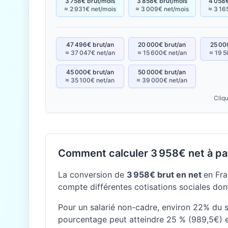
3 758€ brut/mois
3 858€ brut/mois
4 058€
≈ 2 931€ net/mois
≈ 3 009€ net/mois
≈ 3 16
47 496€ brut/an
20 000€ brut/an
25 00
≈ 37 047€ net/an
≈ 15 600€ net/an
≈ 19 5
45 000€ brut/an
50 000€ brut/an
≈ 35 100€ net/an
≈ 39 000€ net/an
Cliqu
Comment calculer 3 958€ net à par
La conversion de
3 958€ brut en net
en Fra
compte différentes cotisations sociales dont
Pour un salarié non-cadre, environ 22% du sa
pourcentage peut atteindre 25 % (989,5€) e