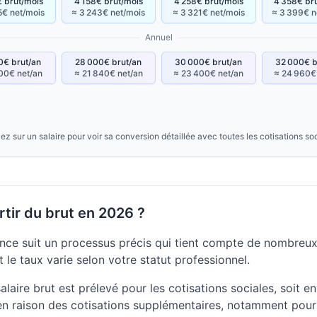
 brut/mois
4 158€ brut/mois
4 258€ brut/mois
4 358€ br
5€ net/mois
≈ 3 243€ net/mois
≈ 3 321€ net/mois
≈ 3 399€ n
Annuel
0€ brut/an
28 000€ brut/an
30 000€ brut/an
32 000€ b
00€ net/an
≈ 21 840€ net/an
≈ 23 400€ net/an
≈ 24 960€
ez sur un salaire pour voir sa conversion détaillée avec toutes les cotisations so
tir du brut en 2026 ?
nce suit un processus précis qui tient compte de nombreux 
 le taux varie selon votre statut professionnel.
laire brut est prélevé pour les cotisations sociales, soit e
n raison des cotisations supplémentaires, notamment pour 