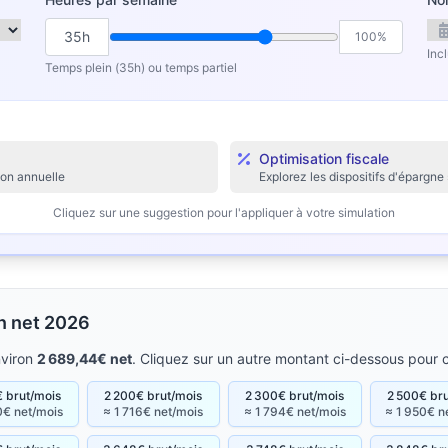
35h
100%
Inc
Temps plein (35h) ou temps partiel
Optimisation fiscale
ion annuelle
Explorez les dispositifs d'épargne 
Cliquez sur une suggestion pour l'appliquer à votre simulation
en net 2026
nviron
2 689,44€ net
. Cliquez sur un autre montant ci-dessous pour c
 brut/mois
2 200€ brut/mois
2 300€ brut/mois
2 500€ br
0€ net/mois
≈ 1 716€ net/mois
≈ 1 794€ net/mois
≈ 1 950€ n