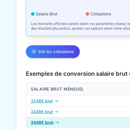
Salaire Brut
Cotisations
Les montants affichés varient selon vos paramètres (statut, te
des résultats plus précis, ajustez ces options selon votre situ
Voir les cotisations
Exemples de conversion salaire brut
SALAIRE BRUT MENSUEL
Conversions de salaire brut en net en 2026
3248€ brut
3348€ brut
3448€ brut