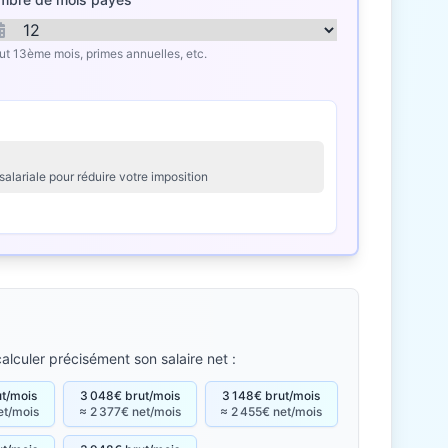
lut 13ème mois, primes annuelles, etc.
salariale pour réduire votre imposition
alculer précisément son salaire net :
ut/mois
3 048€ brut/mois
3 148€ brut/mois
et/mois
≈ 2 377€ net/mois
≈ 2 455€ net/mois