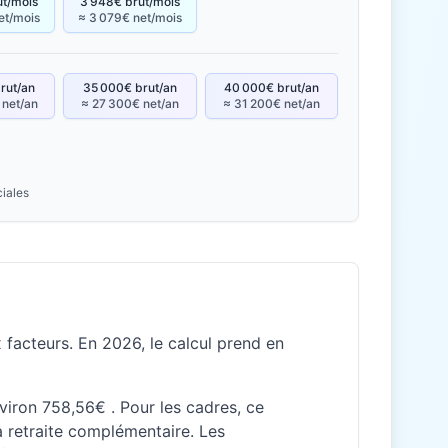
ut/mois
3 948€ brut/mois
et/mois
≈ 3 079€ net/mois
rut/an
35 000€ brut/an
40 000€ brut/an
 net/an
≈ 27 300€ net/an
≈ 31 200€ net/an
ciales
facteurs. En 2026, le calcul prend en
nviron 758,56€ . Pour les cadres, ce
 retraite complémentaire. Les