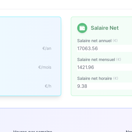
Salaire Net
Salaire net annuel
(€)
€/an
Salaire net mensuel
(€)
€/mois
Salaire net horaire
(€)
€/h
Heures par semaine
No