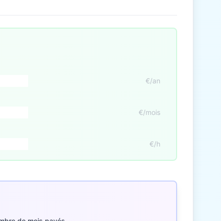
€/an
€/mois
€/h
mbre de mois payés