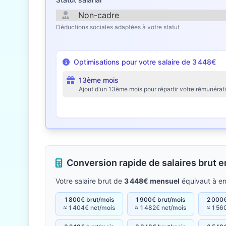
Déductions sociales adaptées à votre statut
Optimisations pour votre salaire de 3 448€
13ème mois
Ajout d'un 13ème mois pour répartir votre rémunérat
Conversion rapide de salaires brut 
Votre salaire brut de
3 448€ mensuel
équivaut à e
1 800€ brut/mois
1 900€ brut/mois
2 000€
≈ 1 404€ net/mois
≈ 1 482€ net/mois
≈ 1 56