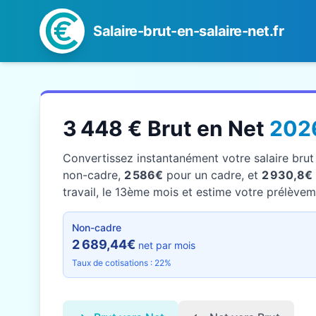
Salaire-brut-en-salaire-net.fr
3 448 € Brut en Net
202
Convertissez instantanément votre salaire bru
non-cadre,
2 586€
pour un cadre, et
2 930,8€
travail, le 13ème mois et estime votre prélèveme
Non-cadre
2 689,44€
net par mois
Taux de cotisations : 22%