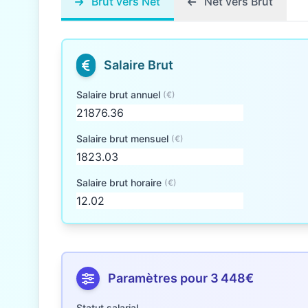
Brut vers Net
Net vers Brut
Salaire Brut
Salaire brut annuel
(€)
Salaire brut mensuel
(€)
Salaire brut horaire
(€)
Paramètres pour 3 448€
Statut salarial