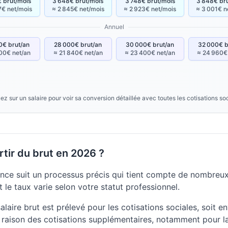
 brut/mois
3 648€ brut/mois
3 748€ brut/mois
3 848€ br
7€ net/mois
≈ 2 845€ net/mois
≈ 2 923€ net/mois
≈ 3 001€ n
Annuel
0€ brut/an
28 000€ brut/an
30 000€ brut/an
32 000€ b
00€ net/an
≈ 21 840€ net/an
≈ 23 400€ net/an
≈ 24 960€
ez sur un salaire pour voir sa conversion détaillée avec toutes les cotisations so
tir du brut en 2026 ?
nce suit un processus précis qui tient compte de nombreux 
 le taux varie selon votre statut professionnel.
laire brut est prélevé pour les cotisations sociales, soit e
raison des cotisations supplémentaires, notamment pour la