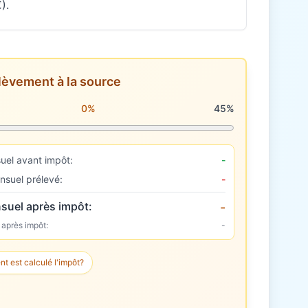
).
lèvement à la source
rélèvement à la source
0%
45%
uel avant impôt:
-
nsuel prélevé:
-
suel après impôt:
-
 après impôt:
-
 est calculé l'impôt?