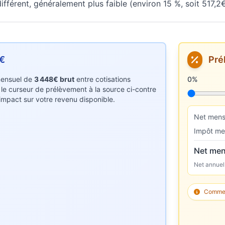
fférent, généralement plus faible (environ 15 %, soit 517,2€
8€
Pré
 mensuel de
3 448€ brut
entre cotisations
Taux de p
0%
z le curseur de prélèvement à la source ci-contre
r impact sur votre revenu disponible.
Net mens
Impôt me
Net men
Net annuel
Comment