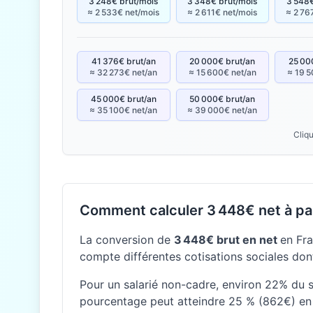
3 248€ brut/mois
3 348€ brut/mois
3 548€
≈ 2 533€ net/mois
≈ 2 611€ net/mois
≈ 2 76
41 376€ brut/an
20 000€ brut/an
25 00
≈ 32 273€ net/an
≈ 15 600€ net/an
≈ 19 5
45 000€ brut/an
50 000€ brut/an
≈ 35 100€ net/an
≈ 39 000€ net/an
Cliqu
Comment calculer 3 448€ net à par
La conversion de
3 448€ brut en net
en Fra
compte différentes cotisations sociales dont
Pour un salarié non-cadre, environ 22% du sa
pourcentage peut atteindre 25 % (862€) en 