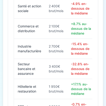
-4.9% en-
Santé et action
2 400€
dessous de
sociale
brut/mois
la médiane
+8.7% au-
Commerce et
2 100€
dessus de la
distribution
brut/mois
médiane
-15.4% en-
Industrie
2 700€
dessous de
manufacturière
brut/mois
la médiane
Secteur
-32.8% en-
3 400€
bancaire et
dessous de
brut/mois
assurance
la médiane
+17.1% au-
Hôtellerie et
1 950€
dessus de la
restauration
brut/mois
médiane
-0.7% en-