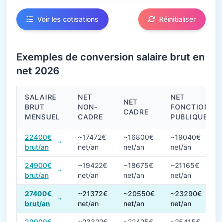
Voir les cotisations
Réinitialiser
Exemples de conversion salaire brut en
net 2026
SALAIRE
NET
NET
NET
BRUT
NON-
FONCTION
CADRE
MENSUEL
CADRE
PUBLIQUE
Conversions de salaire brut en net en 2026
22400€
~17472€
~16800€
~19040€
brut/an
net/an
net/an
net/an
24900€
~19422€
~18675€
~21165€
brut/an
net/an
net/an
net/an
27400€
~21372€
~20550€
~23290€
brut/an
net/an
net/an
net/an
29900€
~23322€
~22425€
~25415€