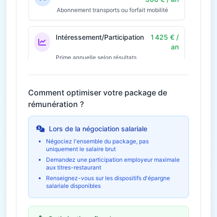
Abonnement transports ou forfait mobilité
Intéressement/Participation
1 425 € /
an
Prime annuelle selon résultats
Économie fiscale potentielle
427€
Comment optimiser votre package de
30€ / mois
Télétravail
360 € / an
rémunération ?
Économies et indemnités forfaitaires
Lors de la négociation salariale
Négociez l'ensemble du package, pas
uniquement le salaire brut
Demandez une participation employeur maximale
aux titres-restaurant
Renseignez-vous sur les dispositifs d'épargne
salariale disponibles