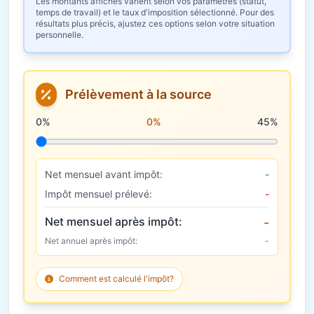
Les montants affichés varient selon vos paramètres (statut,
temps de travail) et le taux d'imposition sélectionné. Pour des
résultats plus précis, ajustez ces options selon votre situation
personnelle.
Prélèvement à la source
Taux de prélèvement à la source
0%
0%
45%
Net mensuel avant impôt:
-
Impôt mensuel prélevé:
-
Net mensuel après impôt:
-
Net annuel après impôt:
-
Comment est calculé l'impôt?