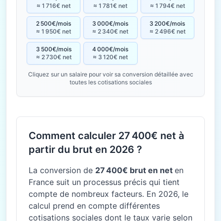
≈ 1 716€ net
≈ 1 781€ net
≈ 1 794€ net
2 500€/mois
3 000€/mois
3 200€/mois
≈ 1 950€ net
≈ 2 340€ net
≈ 2 496€ net
3 500€/mois
4 000€/mois
≈ 2 730€ net
≈ 3 120€ net
Cliquez sur un salaire pour voir sa conversion détaillée avec
toutes les cotisations sociales
Comment calculer 27 400€ net à
partir du brut en 2026 ?
La conversion de
27 400€ brut en net
en
France suit un processus précis qui tient
compte de nombreux facteurs. En 2026, le
calcul prend en compte différentes
cotisations sociales dont le taux varie selon