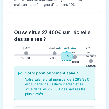
maintenir une épargne d'au moins 10%.
Où se situe 27 400€ sur l'échelle
des salaires ?
SMIC
Médiane
Votre salaire
75% des
95%
salariés
des
65%
salariés
1 823€
2 050€
2 283€
3 000€
5 000€
Votre positionnement salarial
Votre salaire brut mensuel de 2 283,33€
est supérieur au salaire médian et se
situe dans les 25-30% des salaires les
plus élevés.