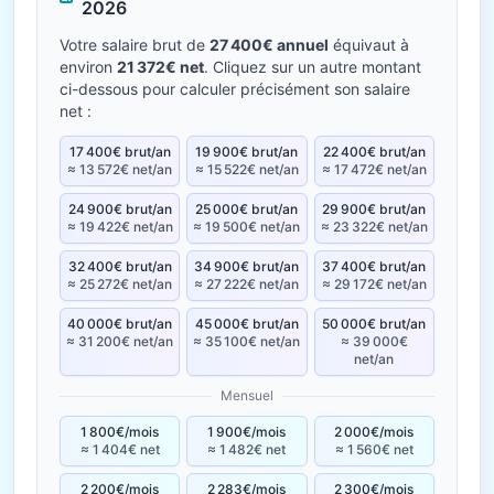
2026
Votre salaire brut de
27 400€ annuel
équivaut à
environ
21 372€ net
. Cliquez sur un autre montant
ci-dessous pour calculer précisément son salaire
net :
17 400€ brut/an
19 900€ brut/an
22 400€ brut/an
≈ 13 572€ net/an
≈ 15 522€ net/an
≈ 17 472€ net/an
24 900€ brut/an
25 000€ brut/an
29 900€ brut/an
≈ 19 422€ net/an
≈ 19 500€ net/an
≈ 23 322€ net/an
32 400€ brut/an
34 900€ brut/an
37 400€ brut/an
≈ 25 272€ net/an
≈ 27 222€ net/an
≈ 29 172€ net/an
40 000€ brut/an
45 000€ brut/an
50 000€ brut/an
≈ 31 200€ net/an
≈ 35 100€ net/an
≈ 39 000€
net/an
Mensuel
1 800€/mois
1 900€/mois
2 000€/mois
≈ 1 404€ net
≈ 1 482€ net
≈ 1 560€ net
2 200€/mois
2 283€/mois
2 300€/mois