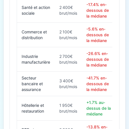
-17.4% en-
Santé et action
2 400€
dessous de
sociale
brut/mois
la médiane
-5.6% en-
Commerce et
2 100€
dessous de
distribution
brut/mois
la médiane
-26.6% en-
Industrie
2 700€
dessous de
manufacturière
brut/mois
la médiane
Secteur
-41.7% en-
3 400€
bancaire et
dessous de
brut/mois
assurance
la médiane
+1.7% au-
Hôtellerie et
1 950€
dessus de la
restauration
brut/mois
médiane
-13.8% en-