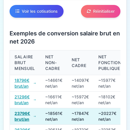
Voir les cotisations
Réinitialiser
Exemples de conversion salaire brut en
net 2026
SALAIRE
NET
NET
NET
BRUT
NON-
FONCTION
CADRE
MENSUEL
CADRE
PUBLIQUE
Conversions de salaire brut en net en 2026
18796€
~14661€
~14097€
~15977€
brut/an
net/an
net/an
net/an
21296€
~16611€
~15972€
~18102€
brut/an
net/an
net/an
net/an
23796€
~18561€
~17847€
~20227€
brut/an
net/an
net/an
net/an
26296€
~20511€
~19722€
~22352€