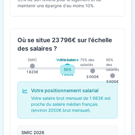
maintenir une épargne d'au moins 10%.
Où se situe 23 796€ sur l'échelle
des salaires ?
SMIC
Votre salaire
Médiane
75% des
95%
salariés
des
50%
salariés
1 823€
2 050€
1 983€
3 000€
5 000€
Votre positionnement salarial
Votre salaire brut mensuel de 1 983€ est
proche du salaire médian français
(environ 2050€ brut mensuel).
SMIC 2026