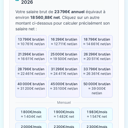
2026
Votre salaire brut de
23 796€ annuel
équivaut à
environ
18 560,88€ net
. Cliquez sur un autre
montant ci-dessous pour calculer précisément son
salaire net :
13 796€ brut/an
16 296€ brut/an
18 796€ brut/an
≈ 10 761€ net/an
≈ 12 711€ net/an
≈ 14 661€ net/an
21 296€ brut/an
25 000€ brut/an
26 296€ brut/an
≈ 16 611€ net/an
≈ 19 500€ net/an
≈ 20 511€ net/an
28 796€ brut/an
31 296€ brut/an
33 796€ brut/an
≈ 22 461€ net/an
≈ 24 411€ net/an
≈ 26 361€ net/an
40 000€ brut/an
45 000€ brut/an
50 000€ brut/an
≈ 31 200€ net/an
≈ 35 100€ net/an
≈ 39 000€
net/an
Mensuel
1 800€/mois
1 900€/mois
1 983€/mois
≈ 1 404€ net
≈ 1 482€ net
≈ 1 547€ net
2 000€/mois
2 200€/mois
2 300€/mois