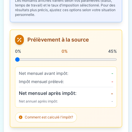
Les montants affichés varient selon vos paramètres (statut,
temps de travail) et le taux d'imposition sélectionné. Pour des
résultats plus précis, ajustez ces options selon votre situation
personnelle.
Prélèvement à la source
Taux de prélèvement à la source
0%
0%
45%
Net mensuel avant impôt:
-
Impôt mensuel prélevé:
-
Net mensuel après impôt:
-
Net annuel après impôt:
-
Comment est calculé l'impôt?