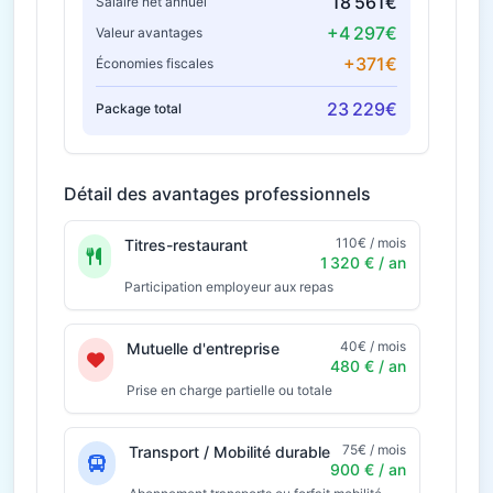
18 561€
Salaire net annuel
+4 297€
Valeur avantages
+371€
Économies fiscales
23 229€
Package total
Détail des avantages professionnels
110€ / mois
Titres-restaurant
1 320 € / an
Participation employeur aux repas
40€ / mois
Mutuelle d'entreprise
480 € / an
Prise en charge partielle ou totale
75€ / mois
Transport / Mobilité durable
900 € / an