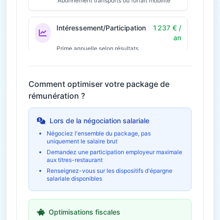
Abonnement transports ou forfait mobilité
Intéressement/Participation
1 237 € /
an
Prime annuelle selon résultats
Économie fiscale potentielle
371€
Comment optimiser votre package de
30€ / mois
Télétravail
360 € / an
rémunération ?
Économies et indemnités forfaitaires
Lors de la négociation salariale
Négociez l'ensemble du package, pas
uniquement le salaire brut
Demandez une participation employeur maximale
aux titres-restaurant
Renseignez-vous sur les dispositifs d'épargne
salariale disponibles
Optimisations fiscales