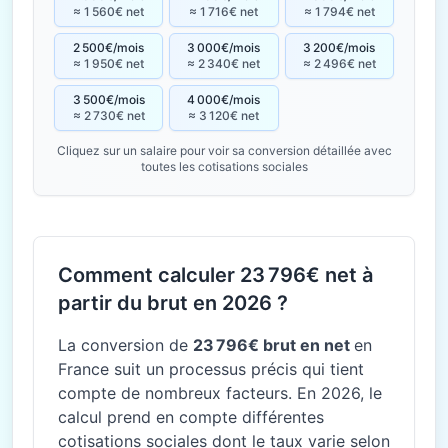
≈ 1 560€ net
≈ 1 716€ net
≈ 1 794€ net
2 500€/mois
3 000€/mois
3 200€/mois
≈ 1 950€ net
≈ 2 340€ net
≈ 2 496€ net
3 500€/mois
4 000€/mois
≈ 2 730€ net
≈ 3 120€ net
Cliquez sur un salaire pour voir sa conversion détaillée avec
toutes les cotisations sociales
Comment calculer 23 796€ net à
partir du brut en 2026 ?
La conversion de
23 796€ brut en net
en
France suit un processus précis qui tient
compte de nombreux facteurs. En 2026, le
calcul prend en compte différentes
cotisations sociales dont le taux varie selon