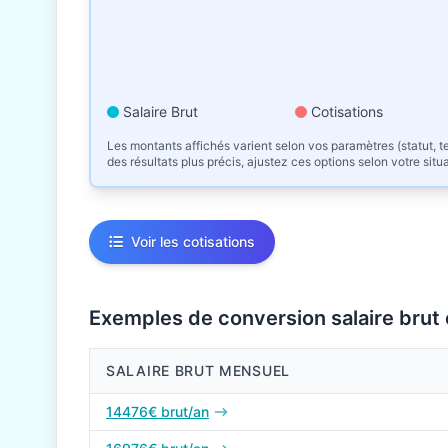
Salaire Brut
Cotisations
Les montants affichés varient selon vos paramètres (statut, te
des résultats plus précis, ajustez ces options selon votre situ
Voir les cotisations
Exemples de conversion salaire brut
SALAIRE BRUT MENSUEL
Conversions de salaire brut en net en 2026
14476€ brut/an