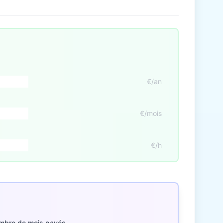
€/an
€/mois
€/h
mbre de mois payés