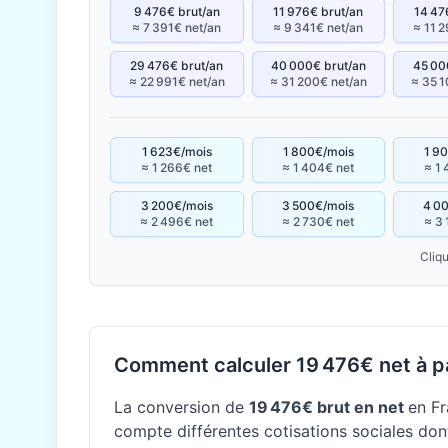
9 476€ brut/an
11 976€ brut/an
14 47
≈ 7 391€ net/an
≈ 9 341€ net/an
≈ 11 
29 476€ brut/an
40 000€ brut/an
45 00
≈ 22 991€ net/an
≈ 31 200€ net/an
≈ 35 1
1 623€/mois
1 800€/mois
1 9
≈ 1 266€ net
≈ 1 404€ net
≈ 1 
3 200€/mois
3 500€/mois
4 0
≈ 2 496€ net
≈ 2 730€ net
≈ 3 
Cliqu
Comment calculer 19 476€ net à pa
La conversion de
19 476€ brut en net
en Fr
compte différentes cotisations sociales dont