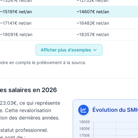
~13241€ net/an
~12732€ net/an
~15191€ net/an
~14607€ net/an
~17141€ net/an
~16482€ net/an
~19091€ net/an
~18357€ net/an
Afficher plus d'exemples
ndre en compte le prélèvement à la source.
es salaires en 2026
23.03€, ce qui représente
Évolution du SMI
. Cette revalorisation
lation des dernières années.
statut professionnel.
es sont de :