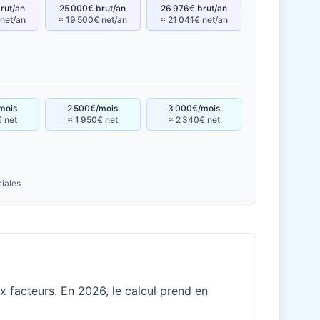
rut/an
25 000€ brut/an
26 976€ brut/an
 net/an
≈ 19 500€ net/an
≈ 21 041€ net/an
mois
2 500€/mois
3 000€/mois
€ net
≈ 1 950€ net
≈ 2 340€ net
ciales
 facteurs. En 2026, le calcul prend en