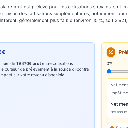
laire brut est prélevé pour les cotisations sociales, soit e
n raison des cotisations supplémentaires, notamment pour 
fférent, généralement plus faible (environ 15 %, soit 2 921,
6€
Pré
 annuel de
19 476€ brut
entre cotisations
Taux de p
0%
z le curseur de prélèvement à la source ci-contre
r impact sur votre revenu disponible.
Net mens
Impôt me
Net men
Net annuel
Comment