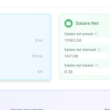
Salaire Net
Salaire net annuel
(€)
€/an
Salaire net mensuel
(€)
€/mois
Salaire net horaire
(€)
€/h
Heures par semaine
No