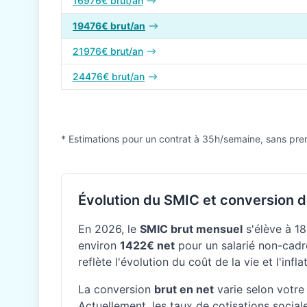
16976€ brut/an
19476€ brut/an
21976€ brut/an
24476€ brut/an
* Estimations pour un contrat à 35h/semaine, sans pre
Évolution du SMIC et conversion d
En 2026, le
SMIC brut mensuel
s'élève à 18
environ
1422€ net
pour un salarié non-cadre
reflète l'évolution du coût de la vie et l'inf
La conversion
brut en net
varie selon votre 
Actuellement, les taux de cotisations social