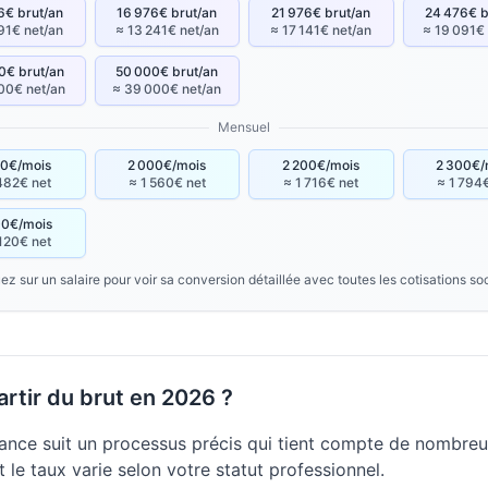
6€ brut/an
16 976€ brut/an
21 976€ brut/an
24 476€ b
291€ net/an
≈ 13 241€ net/an
≈ 17 141€ net/an
≈ 19 091€
0€ brut/an
50 000€ brut/an
00€ net/an
≈ 39 000€ net/an
Mensuel
00€/mois
2 000€/mois
2 200€/mois
2 300€/
482€ net
≈ 1 560€ net
≈ 1 716€ net
≈ 1 794
00€/mois
120€ net
ez sur un salaire pour voir sa conversion détaillée avec toutes les cotisations so
rtir du brut en 2026 ?
ance suit un processus précis qui tient compte de nombreux
 le taux varie selon votre statut professionnel.