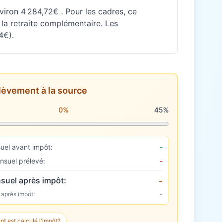
nviron 4 284,72€ . Pour les cadres, ce
la retraite complémentaire. Les
4€).
lèvement à la source
rélèvement à la source
0%
45%
uel avant impôt:
-
nsuel prélevé:
-
suel après impôt:
-
 après impôt:
-
 est calculé l'impôt?