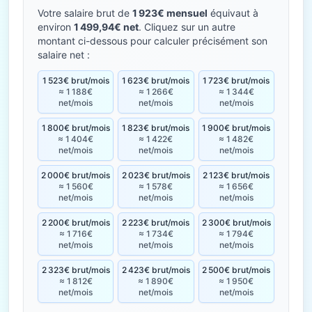
Votre salaire brut de
1 923€ mensuel
équivaut à
environ
1 499,94€ net
. Cliquez sur un autre
montant ci-dessous pour calculer précisément son
salaire net :
1 523€ brut/mois
1 623€ brut/mois
1 723€ brut/mois
≈ 1 188€
≈ 1 266€
≈ 1 344€
net/mois
net/mois
net/mois
1 800€ brut/mois
1 823€ brut/mois
1 900€ brut/mois
≈ 1 404€
≈ 1 422€
≈ 1 482€
net/mois
net/mois
net/mois
2 000€ brut/mois
2 023€ brut/mois
2 123€ brut/mois
≈ 1 560€
≈ 1 578€
≈ 1 656€
net/mois
net/mois
net/mois
2 200€ brut/mois
2 223€ brut/mois
2 300€ brut/mois
≈ 1 716€
≈ 1 734€
≈ 1 794€
net/mois
net/mois
net/mois
2 323€ brut/mois
2 423€ brut/mois
2 500€ brut/mois
≈ 1 812€
≈ 1 890€
≈ 1 950€
net/mois
net/mois
net/mois