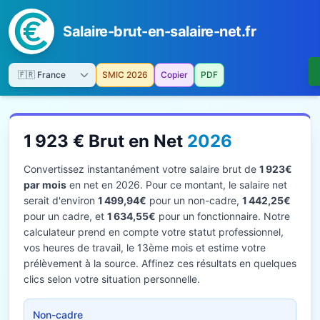
Salaire-brut-en-salaire-net.fr
SMIC 2026
Copier
PDF
1 923 € Brut en Net
2026
Convertissez instantanément votre salaire brut de
1 923€
par mois
en net en 2026. Pour ce montant, le salaire net
serait d'environ
1 499,94€
pour un non-cadre,
1 442,25€
pour un cadre, et
1 634,55€
pour un fonctionnaire. Notre
calculateur prend en compte votre statut professionnel,
vos heures de travail, le 13ème mois et estime votre
prélèvement à la source. Affinez ces résultats en quelques
clics selon votre situation personnelle.
Non-cadre