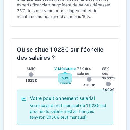
experts financiers suggèrent de ne pas dépasser
35% de son revenu pour le logement et de
maintenir une épargne d'au moins 10%.
Où se situe 1 923€ sur l'échelle
des salaires ?
SMIC
Votre salaire
Médiane
75% des
95%
salariés
des
50%
salariés
1 823€
2 050€
1 923€
3 000€
5 000€
Votre positionnement salarial
Votre salaire brut mensuel de 1 923€ est
proche du salaire médian français
(environ 2050€ brut mensuel).