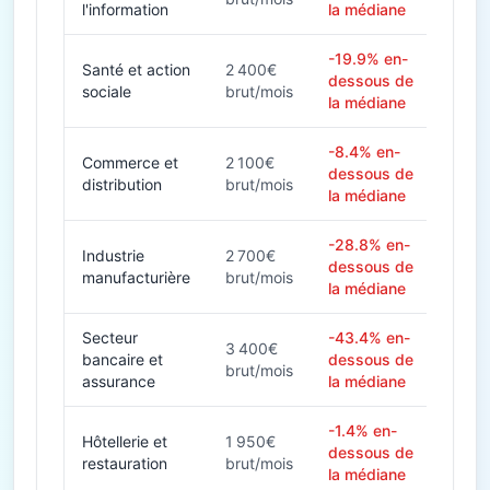
l'information
la médiane
-19.9% en-
Santé et action
2 400€
dessous de
sociale
brut/mois
la médiane
-8.4% en-
Commerce et
2 100€
dessous de
distribution
brut/mois
la médiane
-28.8% en-
Industrie
2 700€
dessous de
manufacturière
brut/mois
la médiane
Secteur
-43.4% en-
3 400€
bancaire et
dessous de
brut/mois
assurance
la médiane
-1.4% en-
Hôtellerie et
1 950€
dessous de
restauration
brut/mois
la médiane