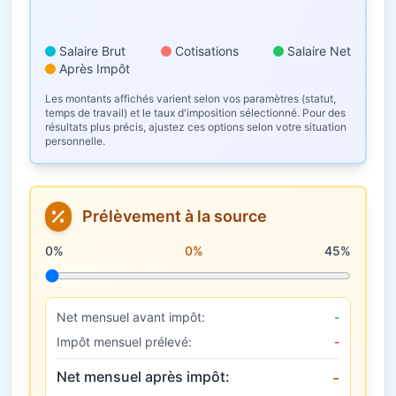
Salaire Brut
Cotisations
Salaire Net
Après Impôt
Les montants affichés varient selon vos paramètres (statut,
temps de travail) et le taux d'imposition sélectionné. Pour des
résultats plus précis, ajustez ces options selon votre situation
personnelle.
Prélèvement à la source
Taux de prélèvement à la source
0%
0%
45%
Net mensuel avant impôt:
-
Impôt mensuel prélevé:
-
Net mensuel après impôt:
-