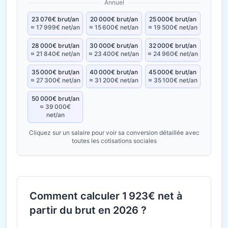
Annuel
23 076€ brut/an
20 000€ brut/an
25 000€ brut/an
≈ 17 999€ net/an
≈ 15 600€ net/an
≈ 19 500€ net/an
28 000€ brut/an
30 000€ brut/an
32 000€ brut/an
≈ 21 840€ net/an
≈ 23 400€ net/an
≈ 24 960€ net/an
35 000€ brut/an
40 000€ brut/an
45 000€ brut/an
≈ 27 300€ net/an
≈ 31 200€ net/an
≈ 35 100€ net/an
50 000€ brut/an
≈ 39 000€
net/an
Cliquez sur un salaire pour voir sa conversion détaillée avec
toutes les cotisations sociales
Comment calculer 1 923€ net à
partir du brut en 2026 ?