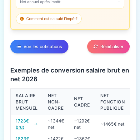
Net annuel après impôt:
-
Comment est calculé l'impôt?
Voir les cotisations
Réinitialiser
Exemples de conversion salaire brut en
net 2026
SALAIRE
NET
NET
NET
BRUT
NON-
FONCTION
CADRE
MENSUEL
CADRE
PUBLIQUE
Conversions de salaire brut en net en 2026
1723€
~1344€
~1292€
~1465€ net
brut
net
net
1823€
~1422€
~1367€