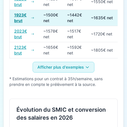
~1550€ net
brut
net
net
1923€
~1500€
~1442€
~1635€ net
brut
net
net
2023€
~1578€
~1517€
~1720€ net
brut
net
net
2123€
~1656€
~1592€
~1805€ net
brut
net
net
Afficher plus d'exemples
* Estimations pour un contrat à 35h/semaine, sans
prendre en compte le prélèvement à la source.
Évolution du SMIC et conversion
des salaires en 2026