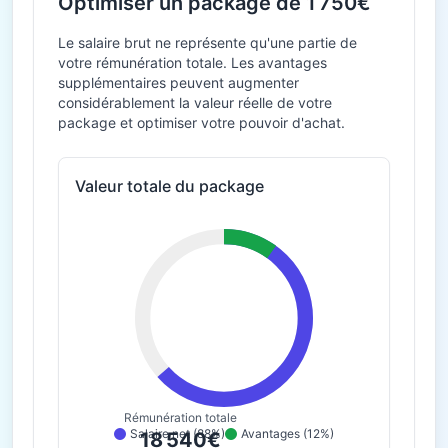
Optimiser un package de 1 750€
Le salaire brut ne représente qu'une partie de
votre rémunération totale. Les avantages
supplémentaires peuvent augmenter
considérablement la valeur réelle de votre
package et optimiser votre pouvoir d'achat.
Valeur totale du package
Rémunération totale
Salaire net (88%)
Avantages (12%)
18 540€