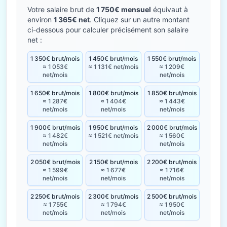
Votre salaire brut de
1 750€ mensuel
équivaut à
environ
1 365€ net
. Cliquez sur un autre montant
ci-dessous pour calculer précisément son salaire
net :
1 350€ brut/mois
1 450€ brut/mois
1 550€ brut/mois
≈ 1 053€
≈ 1 131€ net/mois
≈ 1 209€
net/mois
net/mois
1 650€ brut/mois
1 800€ brut/mois
1 850€ brut/mois
≈ 1 287€
≈ 1 404€
≈ 1 443€
net/mois
net/mois
net/mois
1 900€ brut/mois
1 950€ brut/mois
2 000€ brut/mois
≈ 1 482€
≈ 1 521€ net/mois
≈ 1 560€
net/mois
net/mois
2 050€ brut/mois
2 150€ brut/mois
2 200€ brut/mois
≈ 1 599€
≈ 1 677€
≈ 1 716€
net/mois
net/mois
net/mois
2 250€ brut/mois
2 300€ brut/mois
2 500€ brut/mois
≈ 1 755€
≈ 1 794€
≈ 1 950€
net/mois
net/mois
net/mois