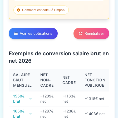
Comment est calculé l'impôt?
Voir les cotisations
Réinitialiser
Exemples de conversion salaire brut en
net 2026
SALAIRE
NET
NET
NET
BRUT
NON-
FONCTION
CADRE
MENSUEL
CADRE
PUBLIQUE
Conversions de salaire brut en net en 2026
1550€
~1209€
~1163€
~1318€ net
brut
net
net
1650€
~1287€
~1238€
~1403€ net
brut
net
net