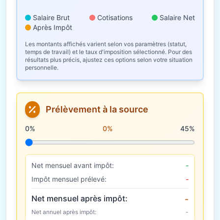
Salaire Brut
Cotisations
Salaire Net
Après Impôt
Les montants affichés varient selon vos paramètres (statut,
temps de travail) et le taux d'imposition sélectionné. Pour des
résultats plus précis, ajustez ces options selon votre situation
personnelle.
Prélèvement à la source
Taux de prélèvement à la source
0%
0%
45%
Net mensuel avant impôt:
-
Impôt mensuel prélevé:
-
Net mensuel après impôt:
-
Net annuel après impôt:
-