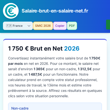
Salaire-brut-en-salaire-net.fr
SMIC 2026
Copier
PDF
1 750 € Brut en Net
2026
Convertissez instantanément votre salaire brut de
1 750€
par mois
en net en 2026. Pour ce montant, le salaire net
serait d'environ
1 365€
pour un non-cadre,
1 312,5€
pour
un cadre, et
1 487,5€
pour un fonctionnaire. Notre
calculateur prend en compte votre statut professionnel,
vos heures de travail, le 13ème mois et estime votre
prélèvement à la source. Affinez ces résultats en quelques
clics selon votre situation personnelle.
Non-cadre