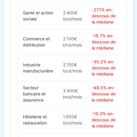
-27.1% en-
Santé et action
2 400€
dessous de
sociale
brut/mois
la médiane
-16.7% en-
Commerce et
2 100€
dessous de
distribution
brut/mois
la médiane
-35.2% en-
Industrie
2 700€
dessous de
manufacturière
brut/mois
la médiane
Secteur
-48.5% en-
3 400€
bancaire et
dessous de
brut/mois
assurance
la médiane
-10.3% en-
Hôtellerie et
1 950€
dessous de
restauration
brut/mois
la médiane