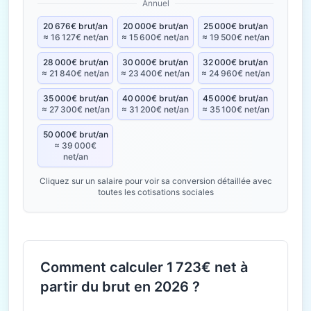
Annuel
20 676€ brut/an
20 000€ brut/an
25 000€ brut/an
≈ 16 127€ net/an
≈ 15 600€ net/an
≈ 19 500€ net/an
28 000€ brut/an
30 000€ brut/an
32 000€ brut/an
≈ 21 840€ net/an
≈ 23 400€ net/an
≈ 24 960€ net/an
35 000€ brut/an
40 000€ brut/an
45 000€ brut/an
≈ 27 300€ net/an
≈ 31 200€ net/an
≈ 35 100€ net/an
50 000€ brut/an
≈ 39 000€
net/an
Cliquez sur un salaire pour voir sa conversion détaillée avec
toutes les cotisations sociales
Comment calculer 1 723€ net à
partir du brut en 2026 ?