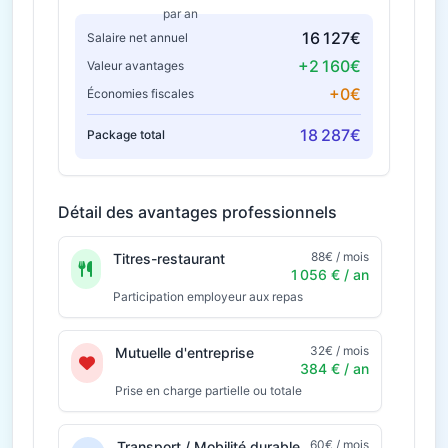
par an
16 127€
Salaire net annuel
+2 160€
Valeur avantages
+0€
Économies fiscales
18 287€
Package total
Détail des avantages professionnels
88€ / mois
Titres-restaurant
1 056 € / an
Participation employeur aux repas
32€ / mois
Mutuelle d'entreprise
384 € / an
Prise en charge partielle ou totale
60€ / mois
Transport / Mobilité durable