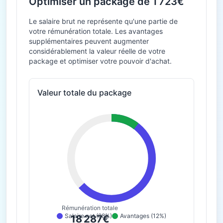
Optimiser un package de 1 723€
Le salaire brut ne représente qu'une partie de
votre rémunération totale. Les avantages
supplémentaires peuvent augmenter
considérablement la valeur réelle de votre
package et optimiser votre pouvoir d'achat.
Valeur totale du package
Rémunération totale
Salaire net (88%)
Avantages (12%)
18 287€