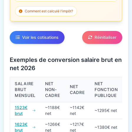
Comment est calculé l'impôt?
Voir les cotisations
Réinitialiser
Exemples de conversion salaire brut en
net 2026
SALAIRE
NET
NET
NET
BRUT
NON-
FONCTION
CADRE
MENSUEL
CADRE
PUBLIQUE
Conversions de salaire brut en net en 2026
1523€
~1188€
~1142€
~1295€ net
brut
net
net
1623€
~1266€
~1217€
~1380€ net
brut
net
net