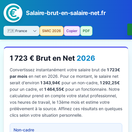
Salaire-brut-en-salaire-net.fr
SMIC 2026
Copier
PDF
1 723 € Brut en Net
2026
Convertissez instantanément votre salaire brut de
1 723€
par mois
en net en 2026. Pour ce montant, le salaire net
serait d'environ
1 343,94€
pour un non-cadre,
1 292,25€
pour un cadre, et
1 464,55€
pour un fonctionnaire. Notre
calculateur prend en compte votre statut professionnel,
vos heures de travail, le 13ème mois et estime votre
prélèvement à la source. Affinez ces résultats en quelques
clics selon votre situation personnelle.
Non-cadre