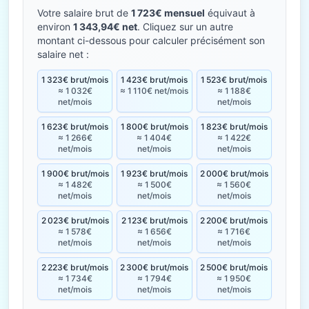
Votre salaire brut de
1 723€ mensuel
équivaut à
environ
1 343,94€ net
. Cliquez sur un autre
montant ci-dessous pour calculer précisément son
salaire net :
1 323€ brut/mois
1 423€ brut/mois
1 523€ brut/mois
≈ 1 032€
≈ 1 110€ net/mois
≈ 1 188€
net/mois
net/mois
1 623€ brut/mois
1 800€ brut/mois
1 823€ brut/mois
≈ 1 266€
≈ 1 404€
≈ 1 422€
net/mois
net/mois
net/mois
1 900€ brut/mois
1 923€ brut/mois
2 000€ brut/mois
≈ 1 482€
≈ 1 500€
≈ 1 560€
net/mois
net/mois
net/mois
2 023€ brut/mois
2 123€ brut/mois
2 200€ brut/mois
≈ 1 578€
≈ 1 656€
≈ 1 716€
net/mois
net/mois
net/mois
2 223€ brut/mois
2 300€ brut/mois
2 500€ brut/mois
≈ 1 734€
≈ 1 794€
≈ 1 950€
net/mois
net/mois
net/mois