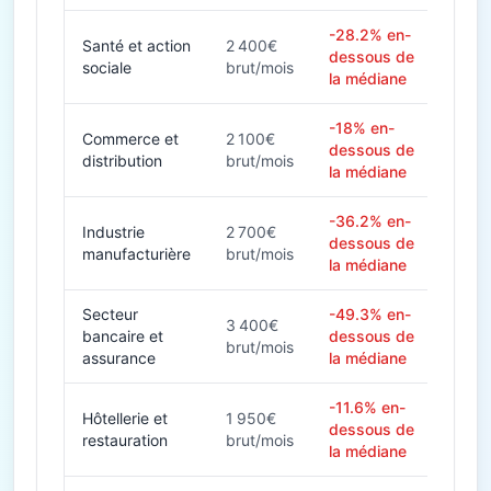
-28.2% en-
Santé et action
2 400€
dessous de
sociale
brut/mois
la médiane
-18% en-
Commerce et
2 100€
dessous de
distribution
brut/mois
la médiane
-36.2% en-
Industrie
2 700€
dessous de
manufacturière
brut/mois
la médiane
Secteur
-49.3% en-
3 400€
bancaire et
dessous de
brut/mois
assurance
la médiane
-11.6% en-
Hôtellerie et
1 950€
dessous de
restauration
brut/mois
la médiane