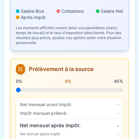
Salaire Brut
Cotisations
Salaire Net
Après Impôt
Les montants affichés varient selon vos paramètres (statut,
temps de travail) et le taux d'imposition sélectionné. Pour des
résultats plus précis, ajustez ces options selon votre situation
personnelle.
Prélèvement à la source
Taux de prélèvement à la source
0%
0%
45%
Net mensuel avant impôt:
-
Impôt mensuel prélevé:
-
Net mensuel après impôt:
-
Net annuel après impôt:
-