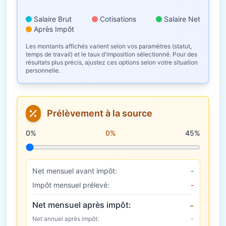
Salaire Brut
Cotisations
Salaire Net
Après Impôt
Les montants affichés varient selon vos paramètres (statut,
temps de travail) et le taux d'imposition sélectionné. Pour des
résultats plus précis, ajustez ces options selon votre situation
personnelle.
Prélèvement à la source
Taux de prélèvement à la source
0%
0%
45%
Net mensuel avant impôt:
-
Impôt mensuel prélevé:
-
Net mensuel après impôt:
-
Net annuel après impôt:
-