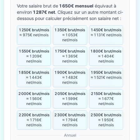
Votre salaire brut de
1 650€ mensuel
équivaut à
environ
1 287€ net
. Cliquez sur un autre montant ci-
dessous pour calculer précisément son salaire net :
1 250€ brut/mois
1 350€ brut/mois
1 450€ brut/mois
≈ 975€ net/mois
≈ 1 053€
≈ 1 131€ net/mois
net/mois
1 550€ brut/mois
1 750€ brut/mois
1 800€ brut/mois
≈ 1 209€
≈ 1 365€
≈ 1 404€
net/mois
net/mois
net/mois
1 850€ brut/mois
1 900€ brut/mois
1 950€ brut/mois
≈ 1 443€
≈ 1 482€
≈ 1 521€ net/mois
net/mois
net/mois
2 000€ brut/mois
2 050€ brut/mois
2 150€ brut/mois
≈ 1 560€
≈ 1 599€
≈ 1 677€
net/mois
net/mois
net/mois
2 200€ brut/mois
2 300€ brut/mois
2 500€ brut/mois
≈ 1 716€
≈ 1 794€
≈ 1 950€
net/mois
net/mois
net/mois
Annuel