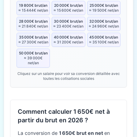
19 800€ brut/an
20 000€ brut/an
25 000€ brut/an
≈ 15 444€ net/an
≈ 15 600€ net/an
≈ 19 500€ net/an
28 000€ brut/an
30 000€ brut/an
32 000€ brut/an
≈ 21 840€ net/an
≈ 23 400€ net/an
≈ 24 960€ net/an
35 000€ brut/an
40 000€ brut/an
45 000€ brut/an
≈ 27 300€ net/an
≈ 31 200€ net/an
≈ 35 100€ net/an
50 000€ brut/an
≈ 39 000€
net/an
Cliquez sur un salaire pour voir sa conversion détaillée avec
toutes les cotisations sociales
Comment calculer 1 650€ net à
partir du brut en 2026 ?
La conversion de
1 650€ brut en net
en