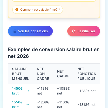
Comment est calculé l'impôt?
Voir les cotisations
Réinitialiser
Exemples de conversion salaire brut en
net 2026
SALAIRE
NET
NET
NET
BRUT
NON-
FONCTION
CADRE
MENSUEL
CADRE
PUBLIQUE
Conversions de salaire brut en net en 2026
1450€
~1131€
~1088€
~1233€ net
brut
net
net
1550€
~1209€
~1163€
~1318€ net
brut
net
net