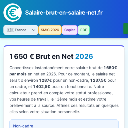
Salaire-brut-en-salaire-net.fr
SMIC 2026
Copier
PDF
1 650 € Brut en Net
2026
Convertissez instantanément votre salaire brut de
1 650€
par mois
en net en 2026. Pour ce montant, le salaire net
serait d'environ
1 287€
pour un non-cadre,
1 237,5€
pour
un cadre, et
1 402,5€
pour un fonctionnaire. Notre
calculateur prend en compte votre statut professionnel,
vos heures de travail, le 13ème mois et estime votre
prélèvement à la source. Affinez ces résultats en quelques
clics selon votre situation personnelle.
Non-cadre