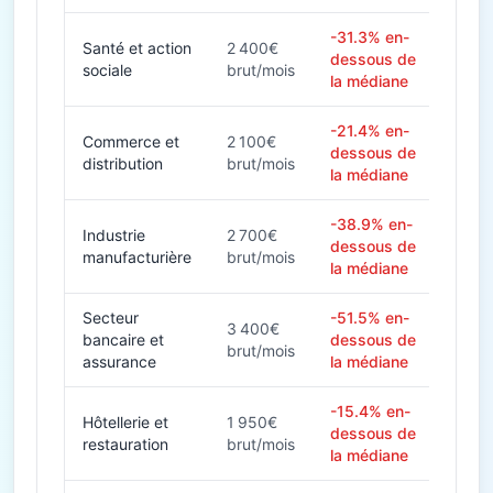
-31.3% en-
Santé et action
2 400€
dessous de
sociale
brut/mois
la médiane
-21.4% en-
Commerce et
2 100€
dessous de
distribution
brut/mois
la médiane
-38.9% en-
Industrie
2 700€
dessous de
manufacturière
brut/mois
la médiane
Secteur
-51.5% en-
3 400€
bancaire et
dessous de
brut/mois
assurance
la médiane
-15.4% en-
Hôtellerie et
1 950€
dessous de
restauration
brut/mois
la médiane