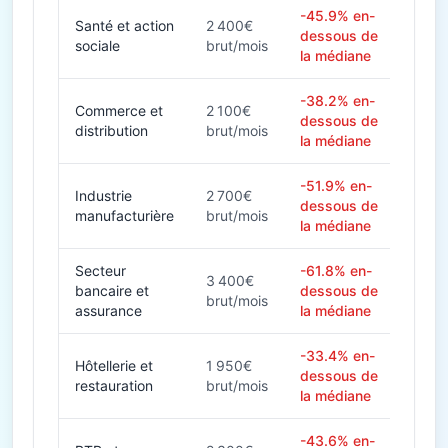
-45.9% en-
Santé et action
2 400€
dessous de
sociale
brut/mois
la médiane
-38.2% en-
Commerce et
2 100€
dessous de
distribution
brut/mois
la médiane
-51.9% en-
Industrie
2 700€
dessous de
manufacturière
brut/mois
la médiane
Secteur
-61.8% en-
3 400€
bancaire et
dessous de
brut/mois
assurance
la médiane
-33.4% en-
Hôtellerie et
1 950€
dessous de
restauration
brut/mois
la médiane
-43.6% en-