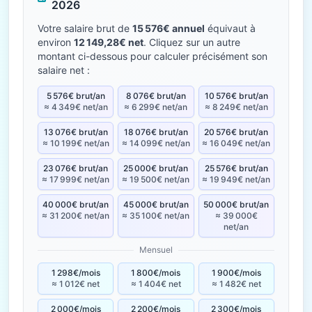
2026
Votre salaire brut de
15 576€ annuel
équivaut à
environ
12 149,28€ net
. Cliquez sur un autre
montant ci-dessous pour calculer précisément son
salaire net :
5 576€ brut/an
8 076€ brut/an
10 576€ brut/an
≈ 4 349€ net/an
≈ 6 299€ net/an
≈ 8 249€ net/an
13 076€ brut/an
18 076€ brut/an
20 576€ brut/an
≈ 10 199€ net/an
≈ 14 099€ net/an
≈ 16 049€ net/an
23 076€ brut/an
25 000€ brut/an
25 576€ brut/an
≈ 17 999€ net/an
≈ 19 500€ net/an
≈ 19 949€ net/an
40 000€ brut/an
45 000€ brut/an
50 000€ brut/an
≈ 31 200€ net/an
≈ 35 100€ net/an
≈ 39 000€
net/an
Mensuel
1 298€/mois
1 800€/mois
1 900€/mois
≈ 1 012€ net
≈ 1 404€ net
≈ 1 482€ net
2 000€/mois
2 200€/mois
2 300€/mois