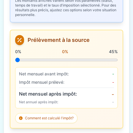
Les montants affichés varient selon vos paramètres (statut,
temps de travail) et le taux d'imposition sélectionné. Pour des
résultats plus précis, ajustez ces options selon votre situation
personnelle.
Prélèvement à la source
Taux de prélèvement à la source
0%
0%
45%
Net mensuel avant impôt:
-
Impôt mensuel prélevé:
-
Net mensuel après impôt:
-
Net annuel après impôt:
-
Comment est calculé l'impôt?