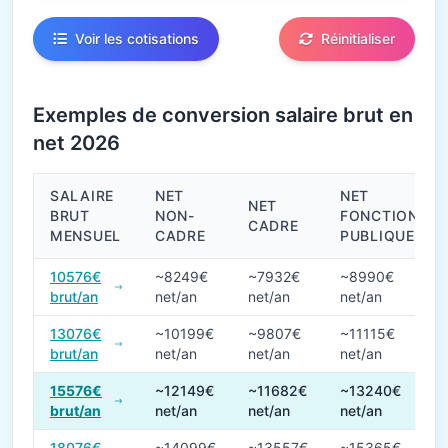
Voir les cotisations
Réinitialiser
Exemples de conversion salaire brut en
net 2026
SALAIRE
NET
NET
NET
BRUT
NON-
FONCTION
CADRE
MENSUEL
CADRE
PUBLIQUE
Conversions de salaire brut en net en 2026
10576€
~8249€
~7932€
~8990€
brut/an
net/an
net/an
net/an
13076€
~10199€
~9807€
~11115€
brut/an
net/an
net/an
net/an
15576€
~12149€
~11682€
~13240€
brut/an
net/an
net/an
net/an
18076€
~14099€
~13557€
~15365€