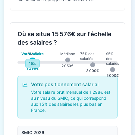
Où se situe 15 576€ sur l'échelle
des salaires ?
Votre salaire
SMIC
Médiane
75% des
95%
salariés
des
15%
salariés
1 823€
2 050€
1 298€
3 000€
5 000€
Votre positionnement salarial
Votre salaire brut mensuel de 1 298€ est
au niveau du SMIC, ce qui correspond
aux 15% des salaires les plus bas en
France.
SMIC 2026