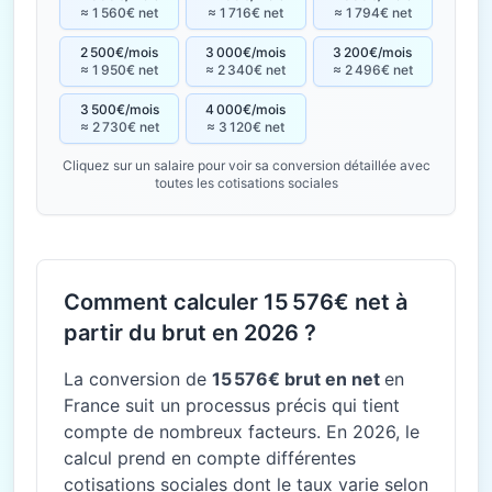
≈ 1 560€ net
≈ 1 716€ net
≈ 1 794€ net
2 500€/mois
3 000€/mois
3 200€/mois
≈ 1 950€ net
≈ 2 340€ net
≈ 2 496€ net
3 500€/mois
4 000€/mois
≈ 2 730€ net
≈ 3 120€ net
Cliquez sur un salaire pour voir sa conversion détaillée avec
toutes les cotisations sociales
Comment calculer 15 576€ net à
partir du brut en 2026 ?
La conversion de
15 576€ brut en net
en
France suit un processus précis qui tient
compte de nombreux facteurs. En 2026, le
calcul prend en compte différentes
cotisations sociales dont le taux varie selon