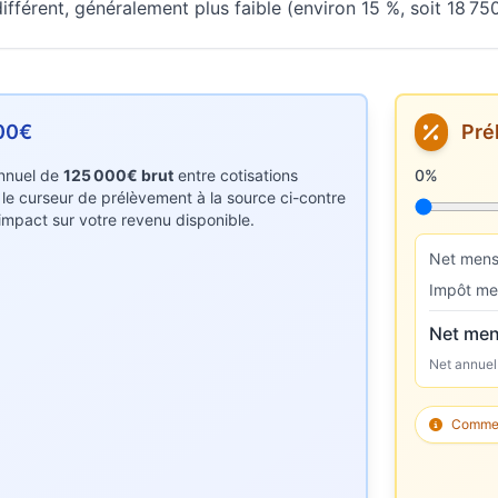
fférent, généralement plus faible (environ 15 %, soit 18 75
000€
Pré
 annuel de
125 000€ brut
entre cotisations
Taux de p
0%
z le curseur de prélèvement à la source ci-contre
r impact sur votre revenu disponible.
Net mens
Impôt me
Net men
Net annuel
Comment