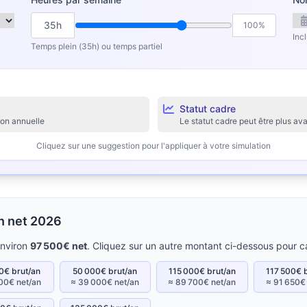
35h
100%
Inc
Temps plein (35h) ou temps partiel
Statut cadre
ion annuelle
Le statut cadre peut être plus 
Cliquez sur une suggestion pour l'appliquer à votre simulation
en net 2026
environ
97 500€ net
. Cliquez sur un autre montant ci-dessous pour ca
0€ brut/an
50 000€ brut/an
115 000€ brut/an
117 500€ 
00€ net/an
≈ 39 000€ net/an
≈ 89 700€ net/an
≈ 91 650€