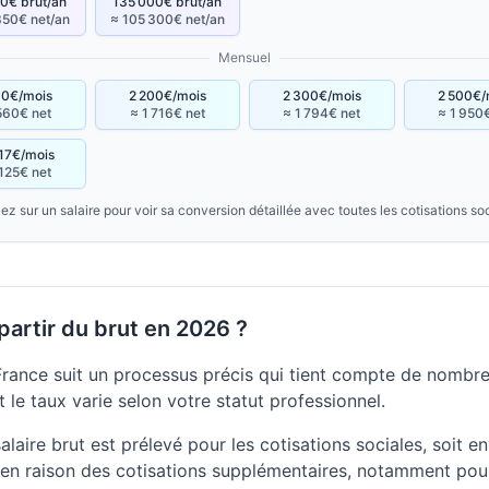
0€ brut/an
135 000€ brut/an
350€ net/an
≈ 105 300€ net/an
Mensuel
00€/mois
2 200€/mois
2 300€/mois
2 500€/
560€ net
≈ 1 716€ net
≈ 1 794€ net
≈ 1 950
17€/mois
 125€ net
ez sur un salaire pour voir sa conversion détaillée avec toutes les cotisations so
artir du brut en 2026 ?
France suit un processus précis qui tient compte de nombre
 le taux varie selon votre statut professionnel.
laire brut est prélevé pour les cotisations sociales, soit e
en raison des cotisations supplémentaires, notamment pour