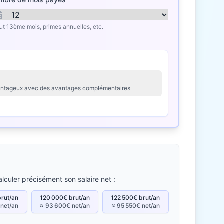
lut 13ème mois, primes annuelles, etc.
avantageux avec des avantages complémentaires
lculer précisément son salaire net :
brut/an
120 000€ brut/an
122 500€ brut/an
 net/an
≈ 93 600€ net/an
≈ 95 550€ net/an