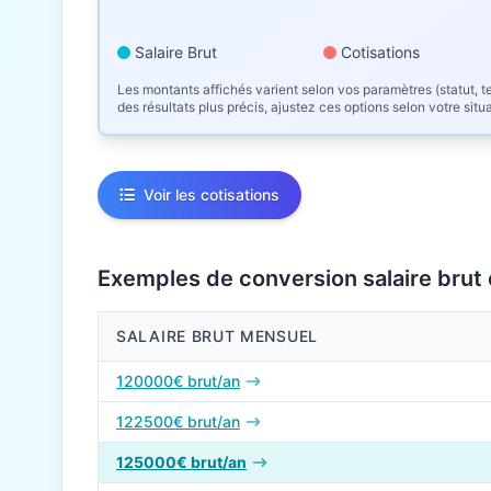
Salaire Brut
Cotisations
Les montants affichés varient selon vos paramètres (statut, te
des résultats plus précis, ajustez ces options selon votre situ
Voir les cotisations
Exemples de conversion salaire brut
SALAIRE BRUT MENSUEL
Conversions de salaire brut en net en 2026
120000€ brut/an
122500€ brut/an
125000€ brut/an