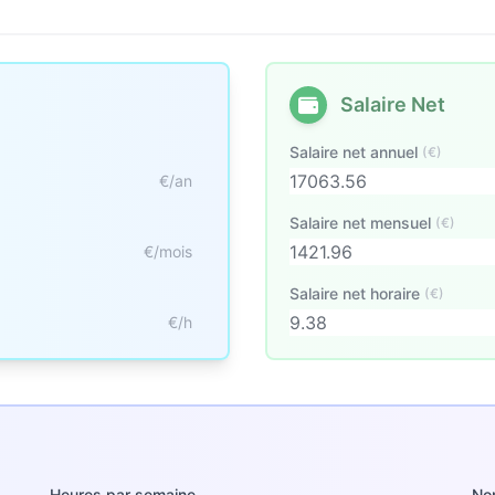
Salaire Net
Salaire net annuel
(€)
€/an
Salaire net mensuel
(€)
€/mois
Salaire net horaire
(€)
€/h
Heures par semaine
No