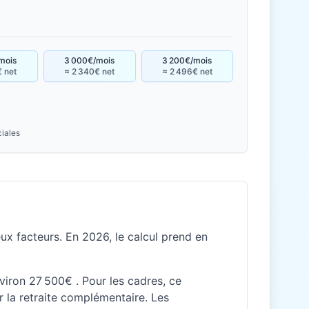
mois
3 000€/mois
3 200€/mois
€ net
≈ 2 340€ net
≈ 2 496€ net
ciales
ux facteurs. En 2026, le calcul prend en
nviron 27 500€ . Pour les cadres, ce
 la retraite complémentaire. Les