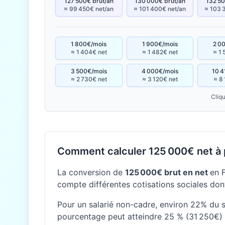
127 500€ brut/an
130 000€ brut/an
132 50
≈ 99 450€ net/an
≈ 101 400€ net/an
≈ 103 
1 800€/mois
1 900€/mois
2 0
≈ 1 404€ net
≈ 1 482€ net
≈ 1 
3 500€/mois
4 000€/mois
10 4
≈ 2 730€ net
≈ 3 120€ net
≈ 8
Cliqu
Comment calculer 125 000€ net à p
La conversion de
125 000€ brut en net
en 
compte différentes cotisations sociales dont
Pour un salarié non-cadre, environ 22% du sa
pourcentage peut atteindre 25 % (31 250€) 