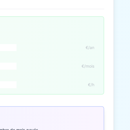
€/an
€/mois
€/h
mbre de mois payés