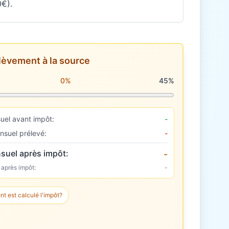
0€).
lèvement à la source
rélèvement à la source
0%
45%
uel avant impôt:
-
nsuel prélevé:
-
suel après impôt:
-
 après impôt:
-
 est calculé l'impôt?