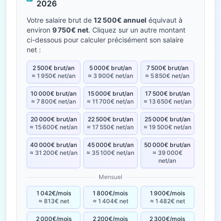
2026
Votre salaire brut de
12 500€ annuel
équivaut à
environ
9 750€ net
. Cliquez sur un autre montant
ci-dessous pour calculer précisément son salaire
net :
2 500€ brut/an
5 000€ brut/an
7 500€ brut/an
≈ 1 950€ net/an
≈ 3 900€ net/an
≈ 5 850€ net/an
10 000€ brut/an
15 000€ brut/an
17 500€ brut/an
≈ 7 800€ net/an
≈ 11 700€ net/an
≈ 13 650€ net/an
20 000€ brut/an
22 500€ brut/an
25 000€ brut/an
≈ 15 600€ net/an
≈ 17 550€ net/an
≈ 19 500€ net/an
40 000€ brut/an
45 000€ brut/an
50 000€ brut/an
≈ 31 200€ net/an
≈ 35 100€ net/an
≈ 39 000€
net/an
Mensuel
1 042€/mois
1 800€/mois
1 900€/mois
≈ 813€ net
≈ 1 404€ net
≈ 1 482€ net
2 000€/mois
2 200€/mois
2 300€/mois