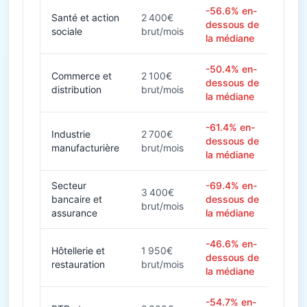
-56.6% en-
Santé et action
2 400€
dessous de
sociale
brut/mois
la médiane
-50.4% en-
Commerce et
2 100€
dessous de
distribution
brut/mois
la médiane
-61.4% en-
Industrie
2 700€
dessous de
manufacturière
brut/mois
la médiane
Secteur
-69.4% en-
3 400€
bancaire et
dessous de
brut/mois
assurance
la médiane
-46.6% en-
Hôtellerie et
1 950€
dessous de
restauration
brut/mois
la médiane
-54.7% en-