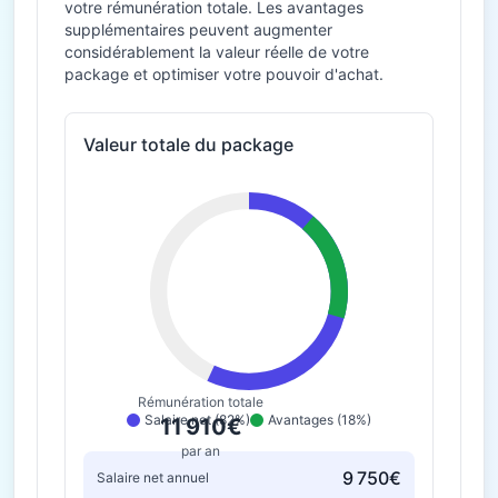
votre rémunération totale. Les avantages
supplémentaires peuvent augmenter
considérablement la valeur réelle de votre
package et optimiser votre pouvoir d'achat.
Valeur totale du package
Rémunération totale
Salaire net (82%)
Avantages (18%)
11 910€
par an
9 750€
Salaire net annuel