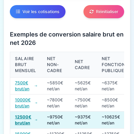
Voir les cotisations
Réinitialiser
Exemples de conversion salaire brut en
net 2026
SALAIRE
NET
NET
NET
BRUT
NON-
FONCTION
CADRE
MENSUEL
CADRE
PUBLIQUE
Conversions de salaire brut en net en 2026
7500€
~5850€
~5625€
~6375€
brut/an
net/an
net/an
net/an
10000€
~7800€
~7500€
~8500€
brut/an
net/an
net/an
net/an
12500€
~9750€
~9375€
~10625€
brut/an
net/an
net/an
net/an
15000€
~11700€
~11250€
~12750€