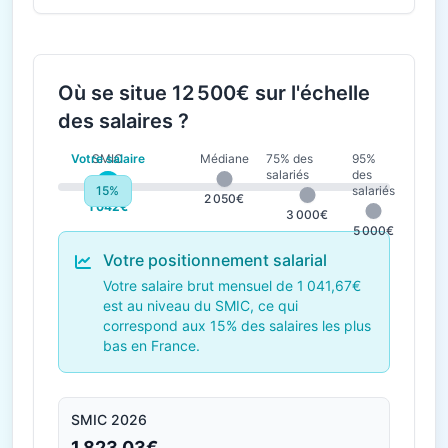
Où se situe 12 500€ sur l'échelle
des salaires ?
Votre salaire
SMIC
Médiane
75% des
95%
salariés
des
15%
salariés
1 823€
2 050€
1 042€
3 000€
5 000€
Votre positionnement salarial
Votre salaire brut mensuel de 1 041,67€
est au niveau du SMIC, ce qui
correspond aux 15% des salaires les plus
bas en France.
SMIC 2026
1 823,03€