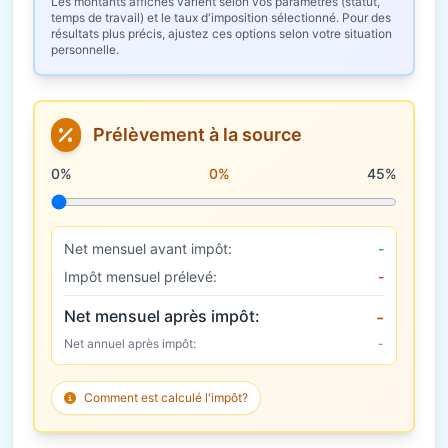
Les montants affichés varient selon vos paramètres (statut,
temps de travail) et le taux d'imposition sélectionné. Pour des
résultats plus précis, ajustez ces options selon votre situation
personnelle.
Prélèvement à la source
Taux de prélèvement à la source
0%
0%
45%
Net mensuel avant impôt:
-
Impôt mensuel prélevé:
-
Net mensuel après impôt:
-
Net annuel après impôt:
-
Comment est calculé l'impôt?