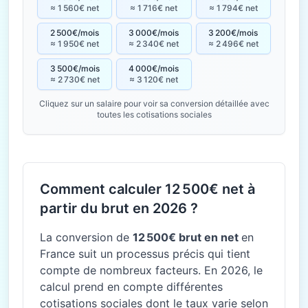
≈ 1 560€ net
≈ 1 716€ net
≈ 1 794€ net
2 500€/mois
3 000€/mois
3 200€/mois
≈ 1 950€ net
≈ 2 340€ net
≈ 2 496€ net
3 500€/mois
4 000€/mois
≈ 2 730€ net
≈ 3 120€ net
Cliquez sur un salaire pour voir sa conversion détaillée avec
toutes les cotisations sociales
Comment calculer 12 500€ net à
partir du brut en 2026 ?
La conversion de
12 500€ brut en net
en
France suit un processus précis qui tient
compte de nombreux facteurs. En 2026, le
calcul prend en compte différentes
cotisations sociales dont le taux varie selon