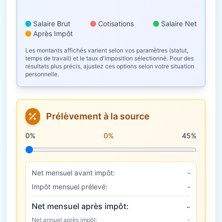
Salaire Brut
Cotisations
Salaire Net
Après Impôt
Les montants affichés varient selon vos paramètres (statut,
temps de travail) et le taux d'imposition sélectionné. Pour des
résultats plus précis, ajustez ces options selon votre situation
personnelle.
Prélèvement à la source
Taux de prélèvement à la source
0%
0%
45%
Net mensuel avant impôt:
-
Impôt mensuel prélevé:
-
Net mensuel après impôt:
-
Net annuel après impôt:
-