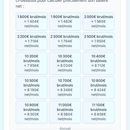
ci-dessous pour calculer précisément son salaire
net :
1 800€ brut/mois
1 900€ brut/mois
2 000€ brut/mois
≈ 1 404€
≈ 1 482€
≈ 1 560€
net/mois
net/mois
net/mois
2 200€ brut/mois
2 300€ brut/mois
2 500€ brut/mois
≈ 1 716€
≈ 1 794€
≈ 1 950€
net/mois
net/mois
net/mois
10 200€
10 300€
10 400€
brut/mois
brut/mois
brut/mois
≈ 7 956€
≈ 8 034€
≈ 8 112€
net/mois
net/mois
net/mois
10 500€
10 700€
10 800€
brut/mois
brut/mois
brut/mois
≈ 8 190€
≈ 8 346€
≈ 8 424€
net/mois
net/mois
net/mois
10 900€
11 000€
11 100€
brut/mois
brut/mois
brut/mois
≈ 8 502€
≈ 8 580€
≈ 8 658€
net/mois
net/mois
net/mois
Annuel