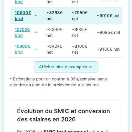
brut
net
net
10600€
~8268€
~7950€
~9010€ net
brut
net
net
10700€
~8346€
~8025€
~9095€ net
brut
net
net
10800€
~8424€
~8100€
~9180€ net
brut
net
net
Afficher plus d'exemples
* Estimations pour un contrat à 35h/semaine, sans
prendre en compte le prélèvement à la source.
Évolution du SMIC et conversion
des salaires en 2026
En 2026, le
SMIC brut mensuel
s'élève à