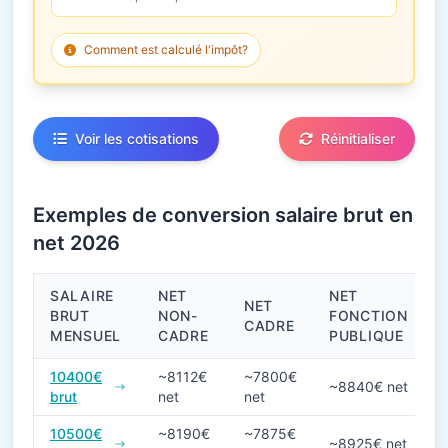
Comment est calculé l'impôt?
Voir les cotisations
Réinitialiser
Exemples de conversion salaire brut en
net 2026
SALAIRE
NET
NET
NET
BRUT
NON-
FONCTION
CADRE
MENSUEL
CADRE
PUBLIQUE
Conversions de salaire brut en net en 2026
10400€
~8112€
~7800€
~8840€ net
brut
net
net
10500€
~8190€
~7875€
~8925€ net