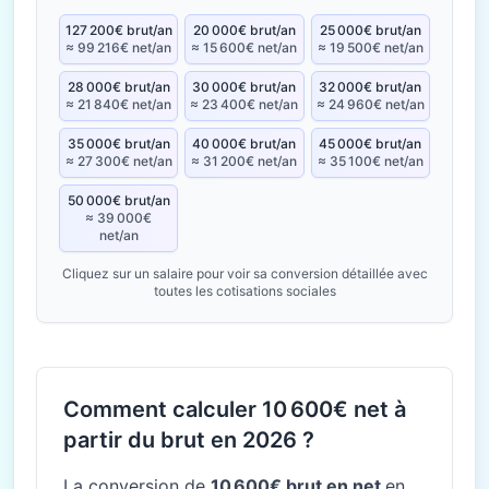
127 200€ brut/an
20 000€ brut/an
25 000€ brut/an
≈ 99 216€ net/an
≈ 15 600€ net/an
≈ 19 500€ net/an
28 000€ brut/an
30 000€ brut/an
32 000€ brut/an
≈ 21 840€ net/an
≈ 23 400€ net/an
≈ 24 960€ net/an
35 000€ brut/an
40 000€ brut/an
45 000€ brut/an
≈ 27 300€ net/an
≈ 31 200€ net/an
≈ 35 100€ net/an
50 000€ brut/an
≈ 39 000€
net/an
Cliquez sur un salaire pour voir sa conversion détaillée avec
toutes les cotisations sociales
Comment calculer 10 600€ net à
partir du brut en 2026 ?
La conversion de
10 600€ brut en net
en