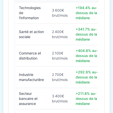
Technologies
+194.4% au-
3 600€
de
dessus de la
brut/mois
l'information
médiane
+341.7% au-
Santé et action
2 400€
dessus de la
sociale
brut/mois
médiane
+404.8% au-
Commerce et
2 100€
dessus de la
distribution
brut/mois
médiane
+292.6% au-
Industrie
2 700€
dessus de la
manufacturière
brut/mois
médiane
Secteur
+211.8% au-
3 400€
bancaire et
dessus de la
brut/mois
assurance
médiane