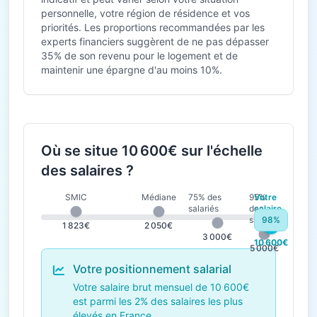
personnelle, votre région de résidence et vos
priorités. Les proportions recommandées par les
experts financiers suggèrent de ne pas dépasser
35% de son revenu pour le logement et de
maintenir une épargne d'au moins 10%.
Où se situe 10 600€ sur l'échelle
des salaires ?
SMIC
Médiane
75% des
95%
Votre
salariés
des
salaire
salariés
98%
1 823€
2 050€
3 000€
10 600€
5 000€
Votre positionnement salarial
Votre salaire brut mensuel de 10 600€
est parmi les 2% des salaires les plus
élevés en France.