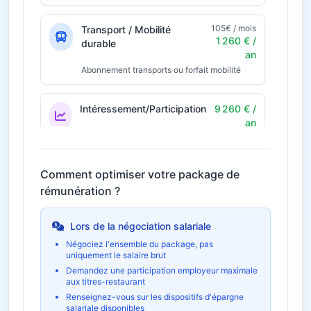
105€ / mois
Transport / Mobilité
1 260 € /
durable
an
Abonnement transports ou forfait mobilité
Intéressement/Participation
9 260 € /
an
Prime annuelle selon résultats
Économie fiscale potentielle
2 778€
Comment optimiser votre package de
rémunération ?
42€ / mois
Télétravail
504 € / an
Économies et indemnités forfaitaires
Lors de la négociation salariale
Négociez l'ensemble du package, pas
uniquement le salaire brut
Formation et
1 120 € /
développement
an
Demandez une participation employeur maximale
aux titres-restaurant
Budget formation personnel
Renseignez-vous sur les dispositifs d'épargne
salariale disponibles