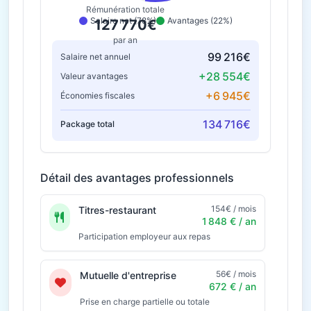
Rémunération totale
Salaire net (78%)
Avantages (22%)
127 770€
par an
99 216€
Salaire net annuel
+28 554€
Valeur avantages
+6 945€
Économies fiscales
134 716€
Package total
Détail des avantages professionnels
154€ / mois
Titres-restaurant
1 848 € / an
Participation employeur aux repas
56€ / mois
Mutuelle d'entreprise
672 € / an
Prise en charge partielle ou totale