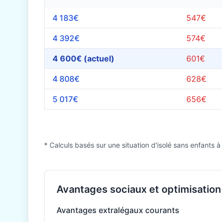
4 183€
547€
4 392€
574€
4 600€ (actuel)
601€
4 808€
628€
5 017€
656€
* Calculs basés sur une situation d'isolé sans enfants à
Avantages sociaux et optimisation 
Avantages extralégaux courants