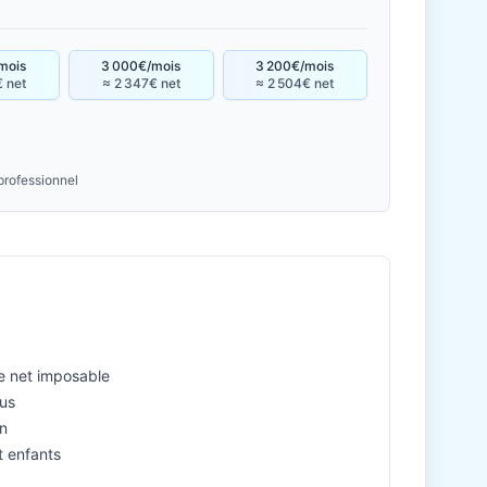
mois
3 000€/mois
3 200€/mois
€ net
≈ 2 347€ net
≈ 2 504€ net
professionnel
l
le net imposable
nus
n
et enfants