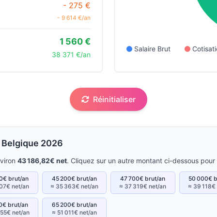
- 275 €
- 9 614 €/an
1 560 €
Salaire Brut
Cotisa
38 371 €/an
Réinitialiser
 Belgique 2026
nviron
43 186,82€ net
. Cliquez sur un autre montant ci-dessous pour 
0€ brut/an
45 200€ brut/an
47 700€ brut/an
50 000€ b
07€ net/an
≈ 35 363€ net/an
≈ 37 319€ net/an
≈ 39 118€
0€ brut/an
65 200€ brut/an
55€ net/an
≈ 51 011€ net/an