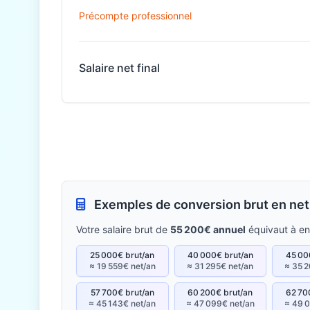
Précompte professionnel
Salaire net final
Exemples de conversion brut en net
Votre salaire brut de
55 200€ annuel
équivaut à e
25 000€ brut/an
40 000€ brut/an
45 00
≈ 19 559€ net/an
≈ 31 295€ net/an
≈ 35 2
57 700€ brut/an
60 200€ brut/an
62 70
≈ 45 143€ net/an
≈ 47 099€ net/an
≈ 49 0