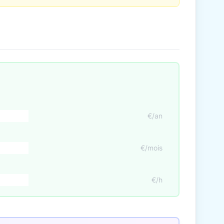
€/an
€/mois
€/h