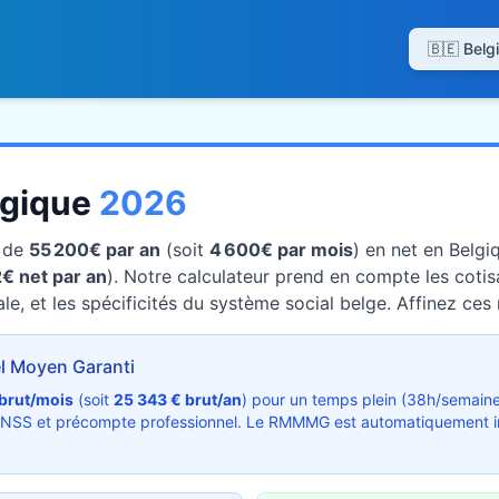
lgique
2026
t de
55 200€ par an
(soit
4 600€ par mois
) en net en Belgi
€ net par an
). Notre calculateur prend en compte les coti
le, et les spécificités du système social belge. Affinez ces 
 Moyen Garanti
 brut/mois
(soit
25 343 € brut/an
) pour un temps plein (38h/semain
ONSS et précompte professionnel. Le RMMMG est automatiquement inde