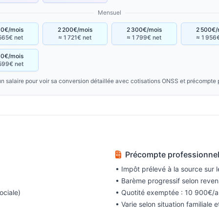
Mensuel
00€/mois
2 200€/mois
2 300€/mois
2 500€/
 565€ net
≈ 1 721€ net
≈ 1 799€ net
≈ 1 956
00€/mois
599€ net
un salaire pour voir sa conversion détaillée avec cotisations ONSS et précompte 
Précompte professionne
• Impôt prélevé à la source sur 
• Barème progressif selon reve
ociale)
• Quotité exemptée : 10 900€/a
• Varie selon situation familiale 