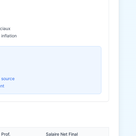
ociaux
inflation
 source
ent
Prof.
Salaire Net Final