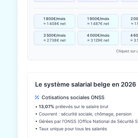
1 800€/mois
1 900€/mois
2 0
≈ 1 408€ net
≈ 1 487€ net
≈ 1
3 500€/mois
4 000€/mois
4 6
≈ 2 738€ net
≈ 3 129€ net
≈ 3 
Cliquez sur 
Le système salarial belge en 2026
Cotisations sociales ONSS
•
13,07%
prélevés sur le salaire brut
• Couvrent : sécurité sociale, chômage, pension
• Gérées par l'ONSS (Office National de Sécurité S
• Taux unique pour tous les salariés