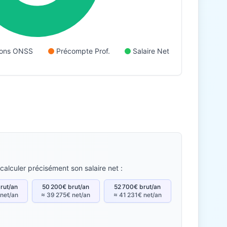
tions ONSS
Précompte Prof.
Salaire Net
calculer précisément son salaire net :
rut/an
50 200€ brut/an
52 700€ brut/an
 net/an
≈ 39 275€ net/an
≈ 41 231€ net/an