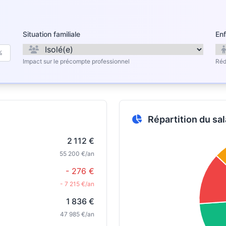
Situation familiale
Enf
%
Impact sur le précompte professionnel
Réd
Répartition du sal
2 112 €
55 200 €/an
- 276 €
- 7 215 €/an
1 836 €
47 985 €/an