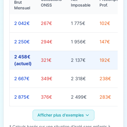
Brut
ONSS
Imposable
Prof.
Mensuel
2 042€
267€
1 775€
102€
2 250€
294€
1 956€
147€
2 458€
321€
2 137€
192€
(actuel)
2 667€
349€
2 318€
238€
2 875€
376€
2 499€
283€
Afficher plus d'exemples
* Calculs basés sur une situation d'isolé sans enfants à