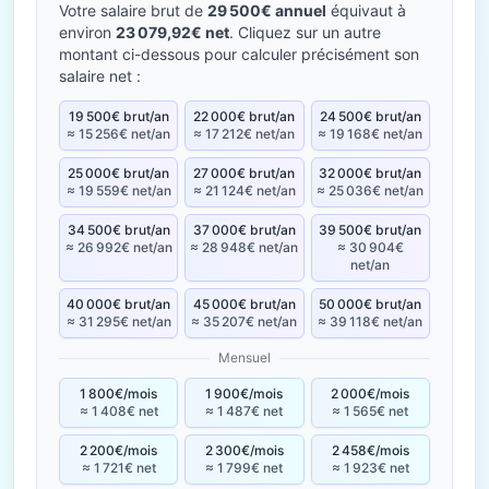
Votre salaire brut de
29 500€ annuel
équivaut à
environ
23 079,92€ net
. Cliquez sur un autre
montant ci-dessous pour calculer précisément son
salaire net :
19 500€ brut/an
22 000€ brut/an
24 500€ brut/an
≈ 15 256€ net/an
≈ 17 212€ net/an
≈ 19 168€ net/an
25 000€ brut/an
27 000€ brut/an
32 000€ brut/an
≈ 19 559€ net/an
≈ 21 124€ net/an
≈ 25 036€ net/an
34 500€ brut/an
37 000€ brut/an
39 500€ brut/an
≈ 26 992€ net/an
≈ 28 948€ net/an
≈ 30 904€
net/an
40 000€ brut/an
45 000€ brut/an
50 000€ brut/an
≈ 31 295€ net/an
≈ 35 207€ net/an
≈ 39 118€ net/an
Mensuel
1 800€/mois
1 900€/mois
2 000€/mois
≈ 1 408€ net
≈ 1 487€ net
≈ 1 565€ net
2 200€/mois
2 300€/mois
2 458€/mois
≈ 1 721€ net
≈ 1 799€ net
≈ 1 923€ net