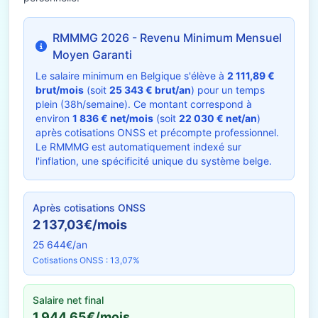
RMMMG 2026 - Revenu Minimum Mensuel
Moyen Garanti
Le salaire minimum en Belgique s'élève à
2 111,89 €
brut/mois
(soit
25 343 € brut/an
) pour un temps
plein (38h/semaine). Ce montant correspond à
environ
1 836 € net/mois
(soit
22 030 € net/an
)
après cotisations ONSS et précompte professionnel.
Le RMMMG est automatiquement indexé sur
l'inflation, une spécificité unique du système belge.
Après cotisations ONSS
2 137,03€/mois
25 644€/an
Cotisations ONSS : 13,07%
Salaire net final
1 944,65€/mois