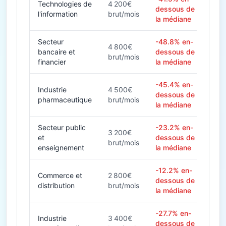
Technologies de
4 200€
dessous de
l'information
brut/mois
la médiane
Secteur
-48.8% en-
4 800€
bancaire et
dessous de
brut/mois
financier
la médiane
-45.4% en-
Industrie
4 500€
dessous de
pharmaceutique
brut/mois
la médiane
Secteur public
-23.2% en-
3 200€
et
dessous de
brut/mois
enseignement
la médiane
-12.2% en-
Commerce et
2 800€
dessous de
distribution
brut/mois
la médiane
-27.7% en-
Industrie
3 400€
dessous de