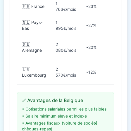
1
🇫🇷 France
~23%
35h
766€/mois
🇳🇱 Pays-
1
~27%
36-40
Bas
995€/mois
🇩🇪
2
~20%
38-40
Allemagne
080€/mois
🇱🇺
2
~12%
40h
Luxembourg
570€/mois
✅ Avantages de la Belgique
• Cotisations salariales parmi les plus faibles
• Salaire minimum élevé et indexé
• Avantages fiscaux (voiture de société,
chèques-repas)