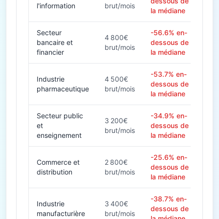
dessous de
l'information
brut/mois
la médiane
Secteur
-56.6% en-
4 800€
bancaire et
dessous de
brut/mois
financier
la médiane
-53.7% en-
Industrie
4 500€
dessous de
pharmaceutique
brut/mois
la médiane
Secteur public
-34.9% en-
3 200€
et
dessous de
brut/mois
enseignement
la médiane
-25.6% en-
Commerce et
2 800€
dessous de
distribution
brut/mois
la médiane
-38.7% en-
Industrie
3 400€
dessous de
manufacturière
brut/mois
la médiane