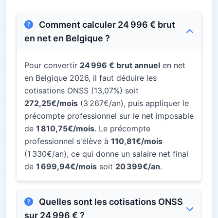
Comment calculer 24 996 € brut
en net en Belgique ?
Pour convertir
24 996 € brut annuel
en net
en Belgique 2026, il faut déduire les
cotisations ONSS (13,07%) soit
272,25€/mois
(3 267€/an), puis appliquer le
précompte professionnel sur le net imposable
de
1 810,75€/mois
. Le précompte
professionnel s'élève à
110,81€/mois
(1 330€/an), ce qui donne un salaire net final
de
1 699,94€/mois
soit
20 399€/an
.
Quelles sont les cotisations ONSS
sur 24 996 € ?