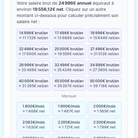
Votre salaire brut de
24 996€ annuel
équivaut à
environ
19 556,12€ net
. Cliquez sur un autre
montant ci-dessous pour calculer précisément son
salaire net :
14 996€ brut/an
17 496€ brut/an
19 996€ brut/an
≈ 11 732€ net/an
≈ 13 688€ net/an
≈ 15 644€ net/an
22 496€ brut/an
25 000€ brut/an
27 496€ brut/an
≈ 17 600€ net/an
≈ 19 559€ net/an
≈ 21 512€ net/an
29 996€ brut/an
32 496€ brut/an
34 996€ brut/an
≈ 23 468€ net/an
≈ 25 424€ net/an
≈ 27 380€ net/an
40 000€ brut/an
45 000€ brut/an
50 000€ brut/an
≈ 31 295€ net/an
≈ 35 207€ net/an
≈ 39 118€ net/an
Mensuel
1 800€/mois
1 900€/mois
2 000€/mois
≈ 1 408€ net
≈ 1 487€ net
≈ 1 565€ net
2 083€/mois
2 200€/mois
2 300€/mois
≈ 1 630€ net
≈ 1 721€ net
≈ 1 799€ net