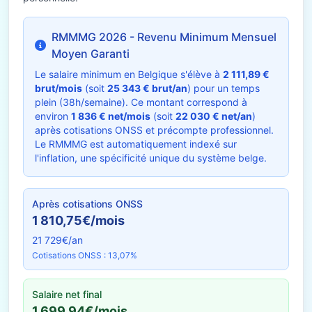
RMMMG 2026 - Revenu Minimum Mensuel
Moyen Garanti
Le salaire minimum en Belgique s'élève à
2 111,89 €
brut/mois
(soit
25 343 € brut/an
) pour un temps
plein (38h/semaine). Ce montant correspond à
environ
1 836 € net/mois
(soit
22 030 € net/an
)
après cotisations ONSS et précompte professionnel.
Le RMMMG est automatiquement indexé sur
l'inflation, une spécificité unique du système belge.
Après cotisations ONSS
1 810,75€/mois
21 729€/an
Cotisations ONSS : 13,07%
Salaire net final
1 699,94€/mois