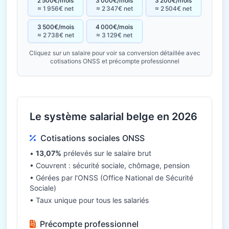
2 500€/mois
3 000€/mois
3 200€/mois
≈ 1 956€ net
≈ 2 347€ net
≈ 2 504€ net
3 500€/mois
4 000€/mois
≈ 2 738€ net
≈ 3 129€ net
Cliquez sur un salaire pour voir sa conversion détaillée avec
cotisations ONSS et précompte professionnel
Le système salarial belge en 2026
Cotisations sociales ONSS
•
13,07%
prélevés sur le salaire brut
• Couvrent : sécurité sociale, chômage, pension
• Gérées par l'ONSS (Office National de Sécurité
Sociale)
• Taux unique pour tous les salariés
Précompte professionnel