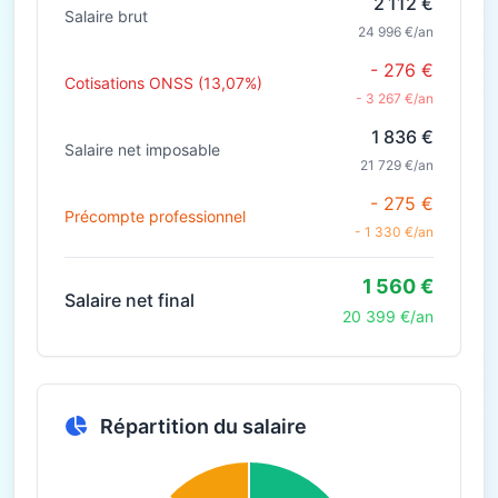
2 112 €
Salaire brut
24 996 €/an
- 276 €
Cotisations ONSS (13,07%)
- 3 267 €/an
1 836 €
Salaire net imposable
21 729 €/an
- 275 €
Précompte professionnel
- 1 330 €/an
1 560 €
Salaire net final
20 399 €/an
Répartition du salaire