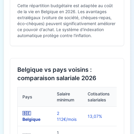
Cette répartition budgétaire est adaptée au coût
de la vie en Belgique en 2026. Les avantages
extralégaux (voiture de société, chèques-repas,
éco-chèques) peuvent significativement améliorer
ce pouvoir d'achat. Le système d'indexation
automatique protège contre l'inflation.
Belgique vs pays voisins :
comparaison salariale 2026
Salaire
Cotisations
Pays
Heures
minimum
salariales
🇧🇪
2
13,07%
38h
Belgique
112€/mois
1