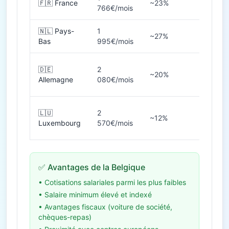
🇫🇷 France
~23%
35h
766€/mois
🇳🇱 Pays-
1
~27%
36-40
Bas
995€/mois
🇩🇪
2
~20%
38-40
Allemagne
080€/mois
🇱🇺
2
~12%
40h
Luxembourg
570€/mois
✅ Avantages de la Belgique
• Cotisations salariales parmi les plus faibles
• Salaire minimum élevé et indexé
• Avantages fiscaux (voiture de société,
chèques-repas)