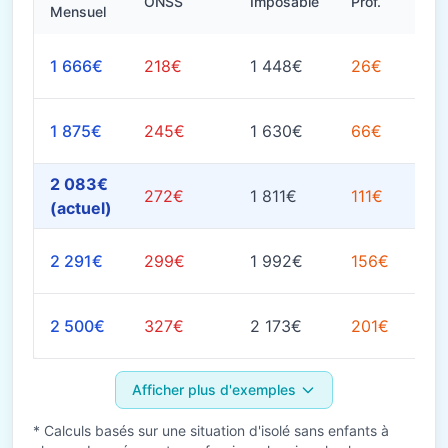
ONSS
Imposable
Prof.
Mensuel
1 666€
218€
1 448€
26€
1 875€
245€
1 630€
66€
2 083€
272€
1 811€
111€
(actuel)
2 291€
299€
1 992€
156€
2 500€
327€
2 173€
201€
Afficher plus d'exemples
* Calculs basés sur une situation d'isolé sans enfants à