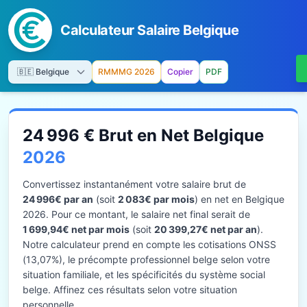
Calculateur Salaire Belgique
RMMMG 2026
Copier
PDF
24 996 € Brut en Net Belgique
2026
Convertissez instantanément votre salaire brut de
24 996€ par an
(soit
2 083€ par mois
) en net en Belgique
2026. Pour ce montant, le salaire net final serait de
1 699,94€ net par mois
(soit
20 399,27€ net par an
).
Notre calculateur prend en compte les cotisations ONSS
(13,07%), le précompte professionnel belge selon votre
situation familiale, et les spécificités du système social
belge. Affinez ces résultats selon votre situation
personnelle.