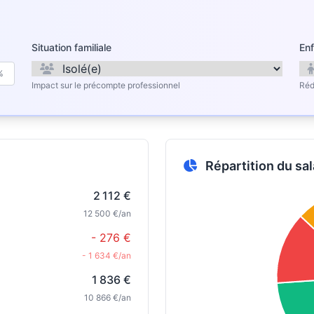
Situation familiale
Enf
%
Impact sur le précompte professionnel
Réd
Répartition du sal
2 112 €
12 500 €/an
- 276 €
- 1 634 €/an
1 836 €
10 866 €/an