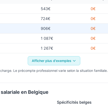
543€
0€
724€
0€
906€
0€
1 087€
0€
1 267€
0€
Afficher plus d'exemples
 charge. Le précompte professionnel varie selon la situation familiale.
salariale en Belgique
Spécificités belges