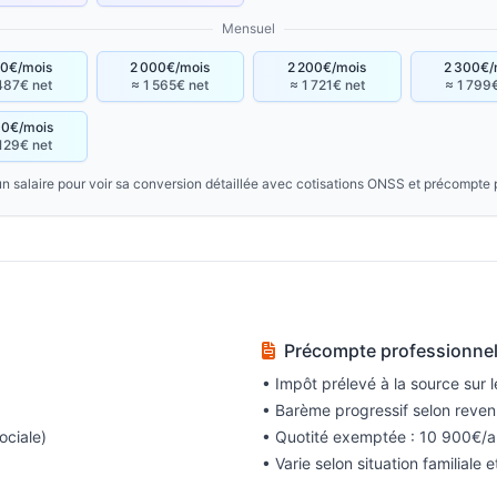
Mensuel
00€/mois
2 000€/mois
2 200€/mois
2 300€/
487€ net
≈ 1 565€ net
≈ 1 721€ net
≈ 1 799
00€/mois
129€ net
un salaire pour voir sa conversion détaillée avec cotisations ONSS et précompte 
Précompte professionne
• Impôt prélevé à la source sur 
• Barème progressif selon reve
ociale)
• Quotité exemptée : 10 900€/a
• Varie selon situation familiale 