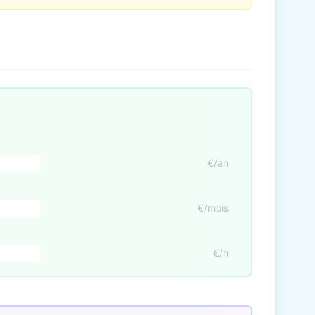
€/an
€/mois
€/h