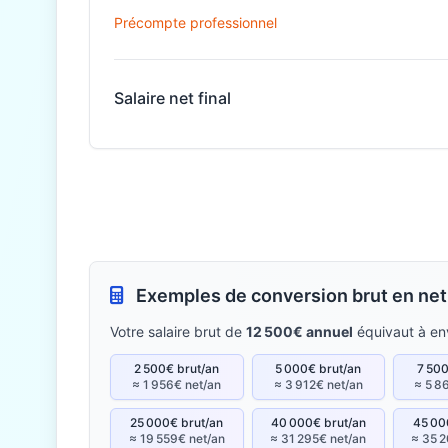
Précompte professionnel
Salaire net final
Exemples de conversion brut en net
Votre salaire brut de
12 500€ annuel
équivaut à en
2 500€ brut/an
5 000€ brut/an
7 500
≈ 1 956€ net/an
≈ 3 912€ net/an
≈ 5 8
25 000€ brut/an
40 000€ brut/an
45 00
≈ 19 559€ net/an
≈ 31 295€ net/an
≈ 35 2