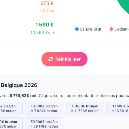
- 275 €
- 0 €/an
1 560 €
Salaire Brut
Cotisa
10 866 €/an
Réinitialiser
 Belgique 2026
viron
9 779,62€ net
. Cliquez sur un autre montant ci-dessous pour ca
€ brut/an
10 000€ brut/an
15 000€ brut/an
17 500€ b
68€ net/an
≈ 7 824€ net/an
≈ 11 736€ net/an
≈ 13 691€
0€ brut/an
50 000€ brut/an
07€ net/an
≈ 39 118€ net/an