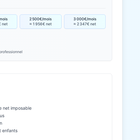
mois
2 500€/mois
3 000€/mois
€ net
≈ 1 956€ net
≈ 2 347€ net
professionnel
l
le net imposable
nus
n
et enfants