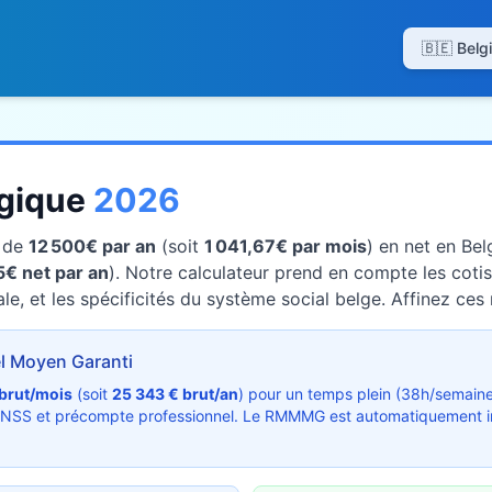
lgique
2026
t de
12 500€ par an
(soit
1 041,67€ par mois
) en net en Bel
5€ net par an
). Notre calculateur prend en compte les cot
le, et les spécificités du système social belge. Affinez ces 
 Moyen Garanti
 brut/mois
(soit
25 343 € brut/an
) pour un temps plein (38h/semain
ONSS et précompte professionnel. Le RMMMG est automatiquement inde