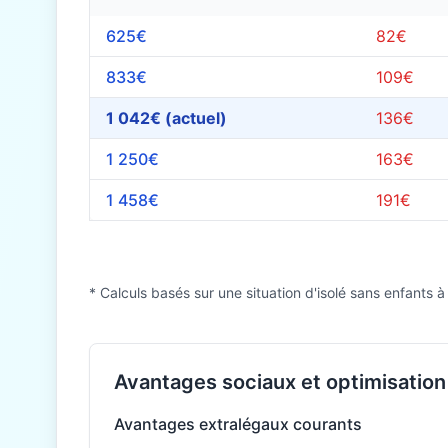
625€
82€
833€
109€
1 042€ (actuel)
136€
1 250€
163€
1 458€
191€
* Calculs basés sur une situation d'isolé sans enfants à
Avantages sociaux et optimisation 
Avantages extralégaux courants