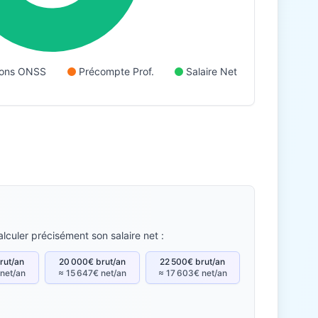
tions ONSS
Précompte Prof.
Salaire Net
lculer précisément son salaire net :
rut/an
20 000€ brut/an
22 500€ brut/an
 net/an
≈ 15 647€ net/an
≈ 17 603€ net/an