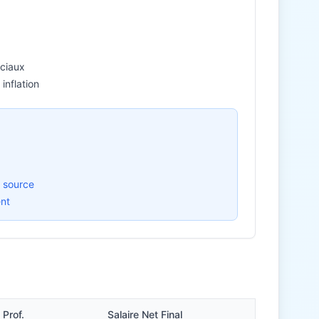
ociaux
inflation
 source
ent
Prof.
Salaire Net Final