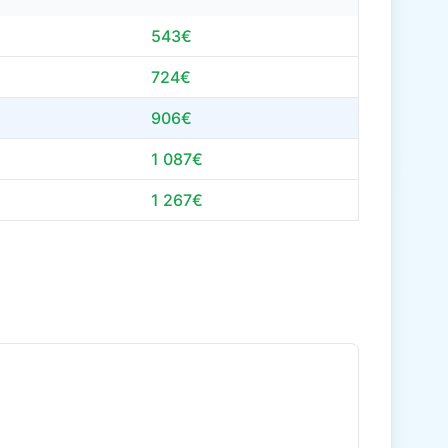
543€
724€
906€
1 087€
1 267€