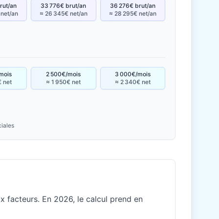
rut/an
33 776€ brut/an
36 276€ brut/an
 net/an
≈ 26 345€ net/an
≈ 28 295€ net/an
mois
2 500€/mois
3 000€/mois
€ net
≈ 1 950€ net
≈ 2 340€ net
ciales
 facteurs. En 2026, le calcul prend en