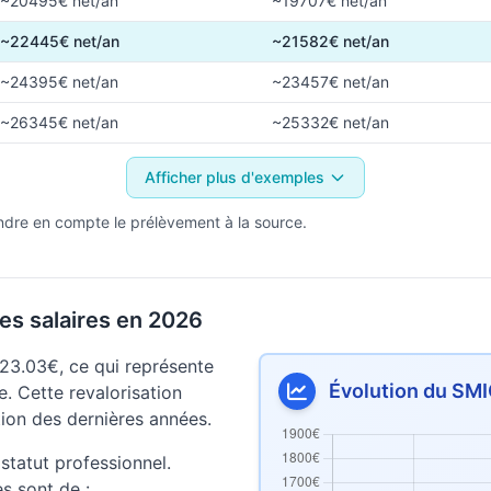
~20495€ net/an
~19707€ net/an
~22445€ net/an
~21582€ net/an
~24395€ net/an
~23457€ net/an
~26345€ net/an
~25332€ net/an
Afficher plus d'exemples
ndre en compte le prélèvement à la source.
es salaires en 2026
23.03€, ce qui représente
Évolution du SMI
. Cette revalorisation
lation des dernières années.
statut professionnel.
es sont de :