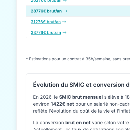
26276€ brut/an
28776€ brut/an
31276€ brut/an
33776€ brut/an
* Estimations pour un contrat à 35h/semaine, sans pre
Évolution du SMIC et conversion d
En 2026, le
SMIC brut mensuel
s'élève à 18
environ
1422€ net
pour un salarié non-cadre
reflète l'évolution du coût de la vie et l'inf
La conversion
brut en net
varie selon votre 
Actuellement, les taux de cotisations social