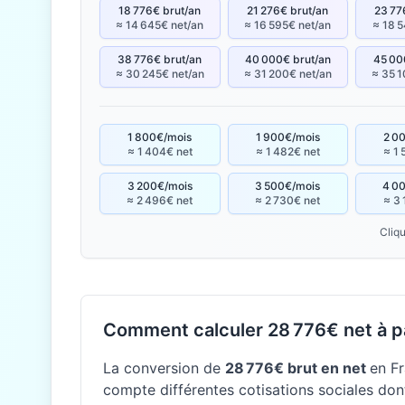
18 776€ brut/an
21 276€ brut/an
23 77
≈ 14 645€ net/an
≈ 16 595€ net/an
≈ 18 5
38 776€ brut/an
40 000€ brut/an
45 00
≈ 30 245€ net/an
≈ 31 200€ net/an
≈ 35 1
1 800€/mois
1 900€/mois
2 0
≈ 1 404€ net
≈ 1 482€ net
≈ 1 
3 200€/mois
3 500€/mois
4 0
≈ 2 496€ net
≈ 2 730€ net
≈ 3 
Cliqu
Comment calculer 28 776€ net à pa
La conversion de
28 776€ brut en net
en Fr
compte différentes cotisations sociales dont