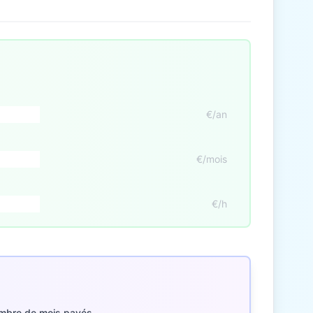
€/an
€/mois
€/h
mbre de mois payés