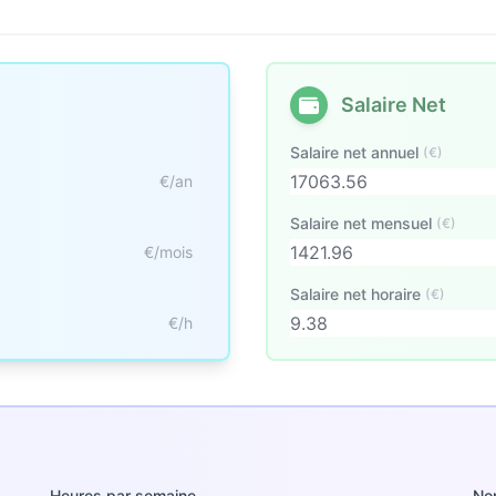
Salaire Net
Salaire net annuel
(€)
€/an
Salaire net mensuel
(€)
€/mois
Salaire net horaire
(€)
€/h
Heures par semaine
No