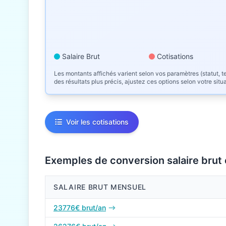
Salaire Brut
Cotisations
Les montants affichés varient selon vos paramètres (statut, te
des résultats plus précis, ajustez ces options selon votre situ
Voir les cotisations
Exemples de conversion salaire brut
SALAIRE BRUT MENSUEL
Conversions de salaire brut en net en 2026
23776€ brut/an