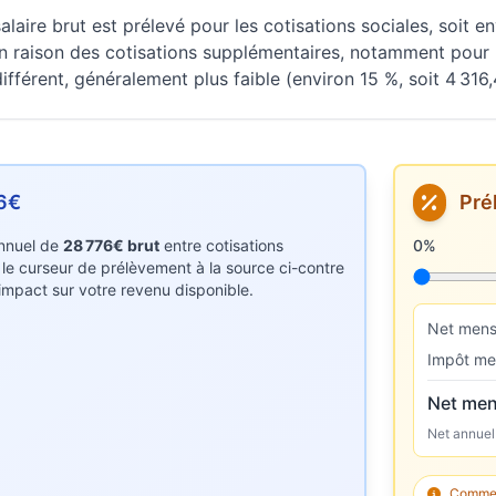
laire brut est prélevé pour les cotisations sociales, soit e
n raison des cotisations supplémentaires, notamment pour l
fférent, généralement plus faible (environ 15 %, soit 4 316,
6€
Pré
 annuel de
28 776€ brut
entre cotisations
Taux de p
0%
z le curseur de prélèvement à la source ci-contre
r impact sur votre revenu disponible.
Net mens
Impôt me
Net men
Net annuel
Comment