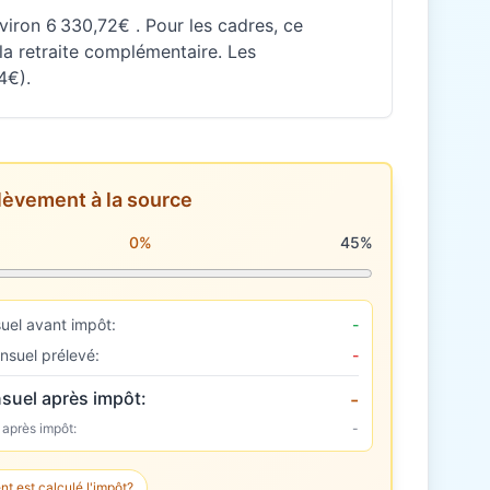
nviron 6 330,72€ . Pour les cadres, ce
a retraite complémentaire. Les
4€).
lèvement à la source
rélèvement à la source
0%
45%
uel avant impôt:
-
nsuel prélevé:
-
suel après impôt:
-
 après impôt:
-
 est calculé l'impôt?