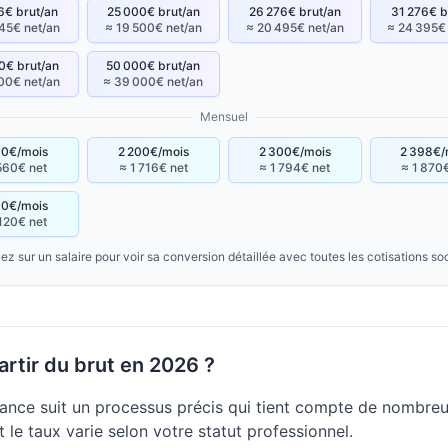
6€ brut/an
25 000€ brut/an
26 276€ brut/an
31 276€ b
45€ net/an
≈ 19 500€ net/an
≈ 20 495€ net/an
≈ 24 395€
0€ brut/an
50 000€ brut/an
00€ net/an
≈ 39 000€ net/an
Mensuel
00€/mois
2 200€/mois
2 300€/mois
2 398€/
560€ net
≈ 1 716€ net
≈ 1 794€ net
≈ 1 870
00€/mois
120€ net
ez sur un salaire pour voir sa conversion détaillée avec toutes les cotisations so
rtir du brut en 2026 ?
ance suit un processus précis qui tient compte de nombreux
 le taux varie selon votre statut professionnel.